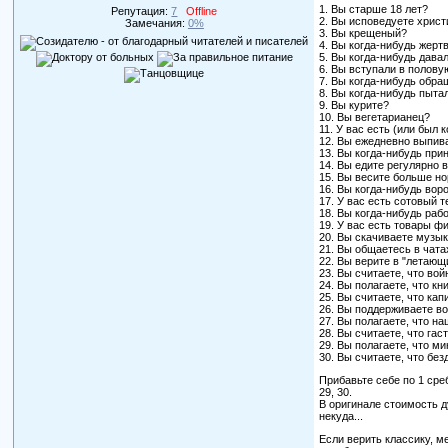
1. Вы старше 18 лет?
Репутация:
7
Offline
2. Вы исповедуете хрис
Замечания:
0%
3. Вы крещеный?
4. Вы когда-нибудь жерт
5. Вы когда-нибудь дав
6. Вы вступали в полову
7. Вы когда-нибудь обра
8. Вы когда-нибудь пыт
9. Вы курите?
10. Вы вегетарианец?
11. У вас есть (или был
12. Вы ежедневно выпива
13. Вы когда-нибудь при
14. Вы едите регулярно 
15. Вы весите больше н
16. Вы когда-нибудь вор
17. У вас есть сотовый 
18. Вы когда-нибудь раб
19. У вас есть товары фи
20. Вы скачиваете музы
21. Вы общаетесь в чата
22. Вы верите в "летающ
23. Вы считаете, что вой
24. Вы полагаете, что к
25. Вы считаете, что ка
26. Вы поддерживаете в
27. Вы полагаете, что н
28. Вы считаете, что га
29. Вы полагаете, что м
30. Вы считаете, что бе
Прибавьте себе по 1 сребре
29, 30.
В оригинале стоимость д
некуда...
Если верить классику, м