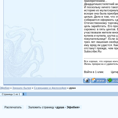
приобретением...
Двадцатишестилетний ан
И поскольку ничего тако
историю из мультсериала
вскоре она была приобре
целью. Дело в том, что 
собирается оформить сд
Отечественному торговц
цель заработать. Его пр
скромно: в пять центов.
участвовали жители мног
купила и купила, шутка 
покупательнице". Если з
трех лет лишения свобод
ему вряд ли удастся. Ка
отстанут прежде, чем пр
Subscribe.Ru
Все хорошо, что хорошо конч
Жизнь прекрасна и удивитель
Войти в 1 клик:
Цити
Эфебия
»
Зеркало бытия
»
Созерцание и философия
»
душа
1
Страница
1
из
1
Распечатать
Заложить страницу «
душа - Эфебия
»