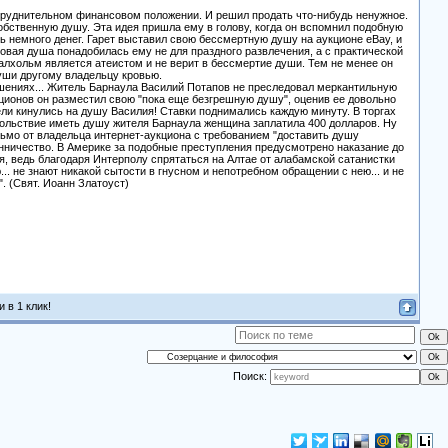
атруднительном финансовом положении. И решил продать что-нибудь ненужное.
собственную душу. Эта идея пришла ему в голову, когда он вспомнил подобную
ть немного денег. Гарет выставил свою бессмертную душу на аукционе eBay, и
овая душа понадобилась ему не для праздного развлечения, а с практической
Малхольм является атеистом и не верит в бессмертие души. Тем не менее он
души другому владельцу кровью.
шениях... Житель Барнаула Василий Потапов не преследовал меркантильную
укционов он разместил свою "пока еще безгрешную душу", оценив ее довольно
тели кинулись на душу Василия! Ставки поднимались каждую минуту. В торгах
овольствие иметь душу жителя Барнаула женщина заплатила 400 долларов. Ну
исьмо от владельца интернет-аукциона с требованием "доставить душу
енничество. В Америке за подобные преступления предусмотрено наказание до
ия, ведь благодаря Интерполу спрятаться на Алтае от алабамской сатанистки
.. не знают никакой сытости в гнусном и непотребном обращении с нею... и не
". (Свят. Иоанн Златоуст)
 в 1 клик!
Поиск: