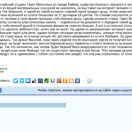
глийский студент Гарет Малхольм из города Байкер, графство Ньюкасл, оказался в з
го из вещей материальных под рукой не оказалось, он выставил на интернет-аукцион 
 The Simpsons, в одной их серий которого главный герой продает душу, чтобы выручи
тена мужчиной из штата Оклахома за 17 долларов 18 центов. По словам покупателя, н
этот человек в свое время проиграл собственную душу, сделав роковую ставку. Гарет 
елку согласно классическому канону -- подписаться на документе о передаче своей 
у собственной душой в отношении финансов повезло больше. А вот в остальных отно
осто одолело любопытство: купят или не купят. На одном из американских интернет-а
 Вначале торги шли вяло, однако вскоре ситуация резко изменилась: алчные пользова
их стран мира, но в конце концов лот достался американке из штата Алабама. За уд
удалась. Так думал Василий, пока через неделю после окончания торгов не получил п
апрос не будет выполнен, жителя Барнаула могут привлечь к ответственности за мош
ы. Так что непонятно, как теперь будет бедный Вася выкручиваться из этого положен
к вездесуща ныне Фемида, так не существует преград и для бесов: "Раз овладев душою.
иведут ее в одинаковое с собою состояние или увидят, что она уже отрешилась от тела
ается!
на!
ровать:
Чтобы ответить, можно авторизоваться на сайте через соцсети