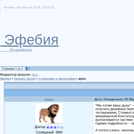
Четверг, 06 Августа 2026, 18:03:42
Эфебия
Мультифорум
1
Страница
1
из
1
Модератор форума:
Илья
Эфебия
»
Зеркало бытия
»
Созерцание и философия
»
душа
Алька
Дата: Понедельник, 05 Ма
"Мы хотим вашу душу" -
получать денежные пере
тестирования. Стоимость
американской Конституц
выплачивается частями 
Однако подробности -- п
Доктор
А хотите узнать, наскол
Сообщений:
3860