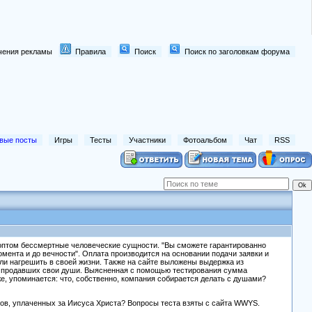
лючения рекламы
Правила
Поиск
Поиск по заголовкам форума
вые посты
Игры
Тесты
Участники
Фотоальбом
Чат
RSS
й оптом бессмертные человеческие сущности. "Вы сможете гарантированно
ента и до вечности". Оплата производится на основании подачи заявки и
ели нагрешить в своей жизни. Также на сайте выложены выдержка из
же продавших свои души. Выясненная с помощью тестирования сумма
е, упоминается: что, собственно, компания собирается делать с душами?
ков, уплаченных за Иисуса Христа? Вопросы теста взяты с сайта WWYS.