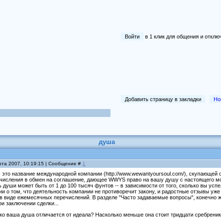
Войти
в 1 клик для общения и отк
Добавить страницу в закладки
Но
душа
рта 2007, 10:19:15 | Сообщение #
1
- это название международной компании (http://www.wewantyoursoul.com/), скупающе
числения в обмен на соглашение, дающее WWYS право на вашу душу с настоящего мом
 души может быть от 1 до 100 тысяч фунтов -- в зависимости от того, сколько вы усп
ии о том, что деятельность компании не противоречит закону, и радостные отзывы у
в виде ежемесячных перечислений. В разделе "Часто задаваемые вопросы", конечно ж
ри заключении сделки...
ько ваша душа отличается от идеала? Насколько меньше она стоит тридцати сребрени