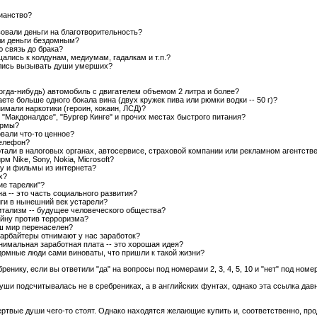
тианство?
вовали деньги на благотворительность?
али деньги бездомным?
ю связь до брака?
щались к колдунам, медиумам, гадалкам и т.п.?
ались вызывать души умерших?
 когда-нибудь) автомобиль с двигателем объемом 2 литра и более?
ете больше одного бокала вина (двух кружек пива или рюмки водки -- 50 г)?
нимали наркотики (героин, кокаин, ЛСД)?
в "Макдоналдсе", "Бургер Кинге" и прочих местах быстрого питания?
ормы?
овали что-то ценное?
телефон?
отали в налоговых органах, автосервисе, страховой компании или рекламном агентств
рм Nike, Sony, Nokia, Microsoft?
ку и фильмы из интернета?
х?
ие тарелки"?
на -- это часть социального развития?
ниги в нынешний век устарели?
питализм -- будущее человеческого общества?
ойну против терроризма?
аш мир перенаселен?
старбайтеры отнимают у нас заработок?
инимальная заработная плата -- это хорошая идея?
здомные люди сами виноваты, что пришли к такой жизни?
нику, если вы ответили "да" на вопросы под номерами 2, 3, 4, 5, 10 и "нет" под номерами 1, 
уши подсчитывалась не в сребрениках, а в английских фунтах, однако эта ссылка давно
ертвые души чего-то стоят. Однако находятся желающие купить и, соответственно, про