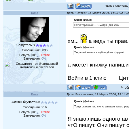
Чтобы ответить, 
rams
Дата: Четверг, 16 Марта 2006, 16:10:02 | 
Quote
(Илья)
Потусторонний?... Смотря, для кого...
хм...
а ведь ты прав..
Создатель :)
Quote
(Дайва)
Сообщений:
5036
Ты делай записи и публикуй на форуме!
Репутация:
5
Offline
Замечания:
0%
а может книжку напиши
Войти в 1 клик:
Цит
Чтобы 
Илья
Дата: Воскресенье, 19 Марта 2006, 19:14:
Quote
(Дайва)
Активный участник
Тогда скажем так, кто из авторов такого ро
Сообщений:
216
Репутация:
2
Offline
Замечания:
0%
Я знаю лишь одного авт
чтО пишут. Они пишут о