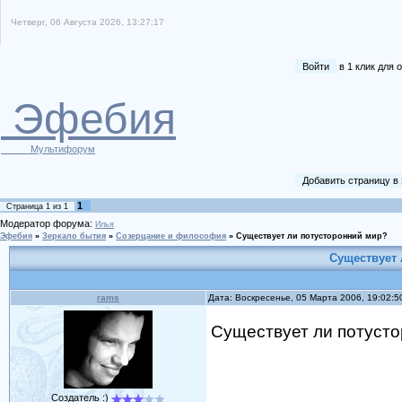
Четверг, 06 Августа 2026, 13:27:17
Войти
в 1 клик для
Эфебия
Мультифорум
Добавить страницу в
1
Страница
1
из
1
Модератор форума:
Илья
Эфебия
»
Зеркало бытия
»
Созерцание и философия
»
Существует ли потусторонний мир?
Существует
rams
Дата: Воскресенье, 05 Марта 2006, 19:02:
Существует ли потуст
Создатель :)