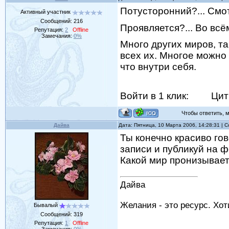
Потусторонний?... Смотр
Активный участник
Сообщений:
216
Проявляется?... Во всём
Репутация:
2
Offline
Замечания:
0%
Много других миров, та
всех их. Многое можно 
что внутри себя.
Войти в 1 клик:
Цит
Чтобы ответить, мо
Дайва
Дата: Пятница, 10 Марта 2006, 14:28:31 |
Ты конечно красиво гов
записи и публикуй на 
Какой мир пронизывае
Дайва
Желания - это ресурс. Хо
Бывалый
Сообщений:
319
Репутация:
1
Offline
Замечания:
0%