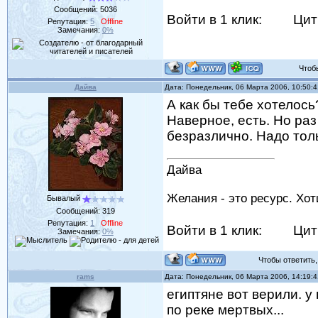
Сообщений:
5036
Войти в 1 клик:
Цит
Репутация:
5
Offline
Замечания:
0%
Чтобы 
Дайва
Дата: Понедельник, 06 Марта 2006, 10:50:
А как бы тебе хотелось
Наверное, есть. Но раз
безразлично. Надо тол
Дайва
Желания - это ресурс. Хо
Бывалый
Сообщений:
319
Репутация:
1
Offline
Войти в 1 клик:
Цит
Замечания:
0%
Чтобы ответить, 
rams
Дата: Понедельник, 06 Марта 2006, 14:19:
египтяне вот верили. у
по реке мертвых...