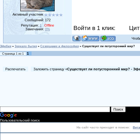
Активный участник
Сообщений:
172
Репутация:
1
Offline
Войти в 1 клик:
Цит
Замечания:
0%
Чтобы 
Эфебия
»
Зеркало бытия
»
Созерцание и философия
»
Существует ли потусторонний мир?
1
Страница
1
из
1
Распечатать
Заложить страницу «
Существует ли потусторонний мир? - Эф
Пользовательский поиск
На сайт часто приходят в поиске:
Вит