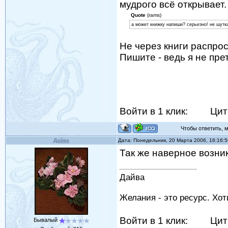
мудрого всё открывает.
Quote
(rams)
а может книжку напиши? серьезно! не шутк
Не через книги распрост
Пишите - ведь я не пре
Войти в 1 клик:
Цит
Чтобы ответить, мо
Дайва
Дата: Понедельник, 20 Марта 2006, 16:16:
Так же наверное возник
Дайва
Желания - это ресурс. Хо
Войти в 1 клик:
Цит
Бывалый