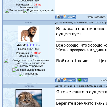
Сообщений:
319
Репутация:
1
Offline
Замечания:
0%
Чтобы ответить, 
Алька
Дата: Вторник, 17 Октября 2006, 10:02:22 
Выражаю свое мнение, 
существует
Все хорошо, что хорошо ко
Доктор
Сообщений:
3860
Жизнь прекрасна и удивит
Репутация:
7
Offline
Замечания:
0%
Войти в 1 клик:
Цит
Чтобы 
Галинка
Дата: Пятница, 17 Ноября 2006, 12:39:17 
Я тоже считаю существ
Берегите время-это ткань 