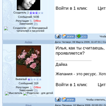
Войти в 1 клик:
Цит
Создатель :)
Сообщений:
5036
Репутация:
5
Offline
Замечания:
0%
Чтобы 
Дайва
Дата: Четверг, 09 Марта 2006, 11:47:01 | 
Илья, как ты считаешь
проявляется?
Дайва
Желания - это ресурс. Хо
Бывалый
Сообщений:
319
Войти в 1 клик:
Цит
Репутация:
1
Offline
Замечания:
0%
Чтобы ответить, 
Илья
Дата: Пятница, 10 Марта 2006, 02:00:29 |