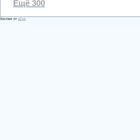
Ещё 300
Хостинг от
uCoz