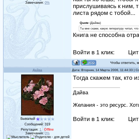
Замечания:
0%
прислушиваясь к ним, 
листа рядом с тобой...
Quote
(Дайва)
Ты мне скажи, какую литературу читал, что
Книга не способна отра
Войти в 1 клик:
Цит
Чтобы ответить, мо
Дайва
Дата: Вторник, 14 Марта 2006, 11:44:33 | 
Тогда скажем так, кто 
Дайва
Желания - это ресурс. Хо
Войти в 1 клик:
Цит
Бывалый
Сообщений:
319
Репутация:
1
Offline
Замечания:
0%