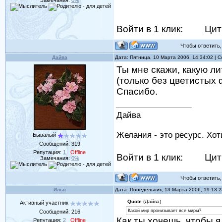
Войти в 1 клик:
Цит
Чтобы ответить, 
Дайва
Дата: Пятница, 10 Марта 2006, 14:34:02 |
Ты мне скажи, какую ли
(только без цветистых 
Спасибо.
Дайва
Желания - это ресурс. Хо
Бывалый
Сообщений:
319
Репутация:
1
Offline
Войти в 1 клик:
Цит
Замечания:
0%
Чтобы ответить, 
Илья
Дата: Понедельник, 13 Марта 2006, 19:13:
Quote
(Дайва)
Активный участник
Какой мир пронизывает все миры?
Сообщений:
216
Как ты хочешь, чтобы я 
Репутация:
2
Offline