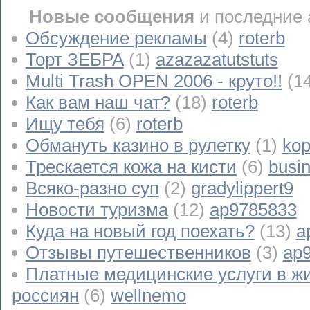
Новые сообщения
и последние 
Обсуждение рекламы
(4)
roterb
Торт ЗЕБРА
(1)
azazazatutstuts
Multi Trash OPEN 2006 - круто!!
(1
Как вам наш чат?
(18)
roterb
Ищу тебя
(6)
roterb
Обмануть казино в рулетку
(1)
kop
Трескается кожа на кисти
(6)
busi
Всяко-разно суп
(2)
gradylippert9
Новости туризма
(12)
ap9785833
Куда на новый год поехать?
(13)
a
Отзывы путешественников
(3)
ap
Платные медицинские услуги в ж
россиян
(6)
wellnemo