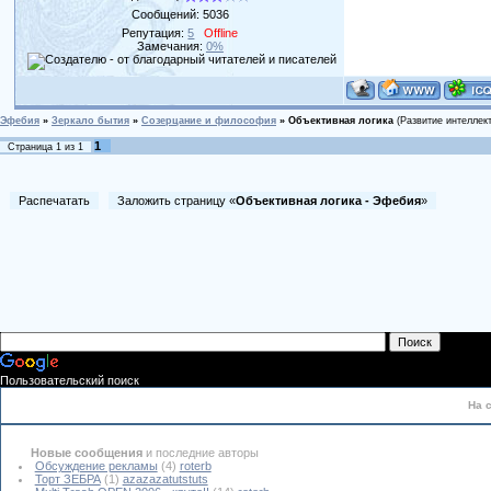
Сообщений:
5036
Репутация:
5
Offline
Замечания:
0%
Эфебия
»
Зеркало бытия
»
Созерцание и философия
»
Объективная логика
(Развитие интеллек
1
Страница
1
из
1
Распечатать
Заложить страницу «
Объективная логика - Эфебия
»
Пользовательский поиск
На 
Новые сообщения
и последние авторы
Обсуждение рекламы
(4)
roterb
Торт ЗЕБРА
(1)
azazazatutstuts