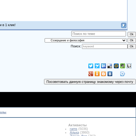
 в 1 клик!
Поиск:
колы
Активисты
rams
(5036)
Алька
(3860)