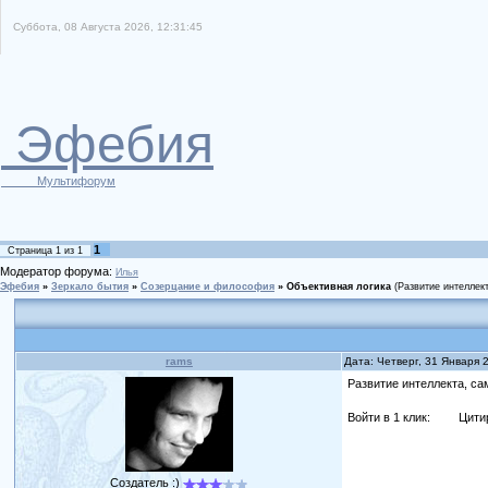
Суббота, 08 Августа 2026, 12:31:45
Эфебия
Мультифорум
1
Страница
1
из
1
Модератор форума:
Илья
Эфебия
»
Зеркало бытия
»
Созерцание и философия
»
Объективная логика
(Развитие интеллек
rams
Дата: Четверг, 31 Января 
Развитие интеллекта, с
Войти в 1 клик:
Цити
Создатель :)