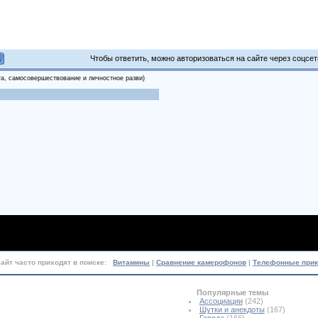
Чтобы ответить, можно авторизоваться на сайте через соцсети
та, самосовершествование и личностное разви)
сайт часто приходят в поиске:
Витамины
|
Сравнение камерофонов
|
Телефонные при
Популярные темы
Ассоциации
(242)
Шутки и анекдоты
(167)