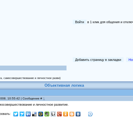
Войти
в 1 клик для общения и отк
Добавить страницу в закладки
Но
та, самосовершествование и личностное разви)
Объективная логика
2008, 10:55:42 | Сообщение #
1
амосовершествование и личностное развитие.
ровать: