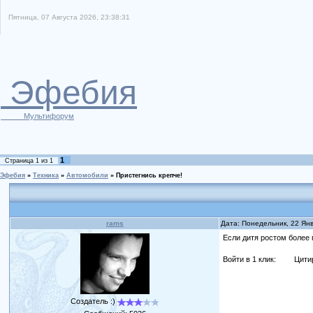
Пятница, 07 Августа 2026, 23:38:31
Эфебия
Мультифорум
1
Страница
1
из
1
Эфебия
»
Техника
»
Автомобили
»
Пристегнись крепче!
rams
Дата: Понедельник, 22 Ян
Если дитя ростом более 
Войти в 1 клик:
Цити
Создатель :)