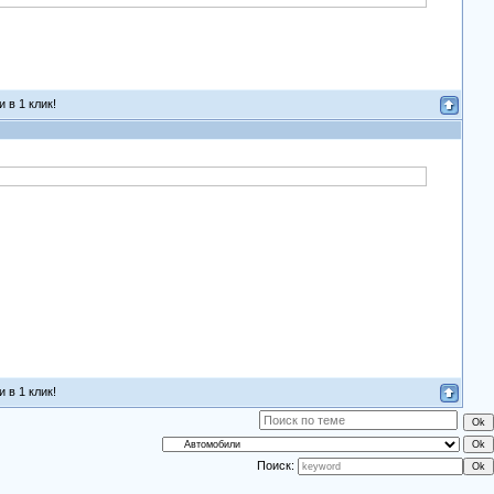
 в 1 клик!
 в 1 клик!
Поиск: