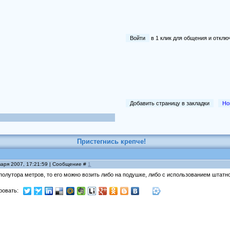
Войти
в 1 клик для общения и отк
Добавить страницу в закладки
Но
Пристегнись крепче!
варя 2007, 17:21:59 | Сообщение #
1
полутора метров, то его можно возить либо на подушке, либо с использованием штатно
ровать: