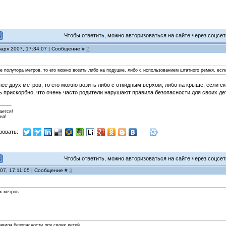
Чтобы ответить, можно авторизоваться на сайте через соцсети
варя 2007, 17:34:07 | Сообщение #
2
е полутора метров, то его можно возить либо на подушке, либо с использованием штатного ремня, есл
более двух метров, то его можно возить либо с откидным верхом, либо на крыше, если
нь прискорбно, что очень часто родители нарушают правила безопасности для своих де
ается!
на!
ровать:
Чтобы ответить, можно авторизоваться на сайте через соцсети
007, 17:11:05 | Сообщение #
3
х метров
авила безопасности для своих детей