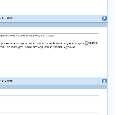
 в 1 клик!
и ремень ложится ребёнку на плечо, а не на шею
 скорость вашего движения позволяет ему быть не сдутым ветром
тей и от этого дети получают серьезные травмы и увечья
 в 1 клик!