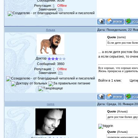
Сообщений:
5036
Репутация:
5
Offline
Замечания:
0%
Алька
Дата: Понедельник, 22 Ян
Quote
(rams)
Если дитя ростом боле
... а если дитя ростом 
а если серьезно, то оче
Доктор
Сообщений:
3860
Все хорошо, что хорошо конч
Репутация:
7
Offline
Жизнь прекрасна и удивитель
Замечания:
0%
Войти в 1 клик:
Цити
rams
Дата: Среда, 31 Января 2
Quote
(Алька)
дитя ростом более дву
Quote
(Алька)
родители нарушают пр