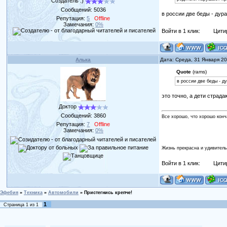
Создатель :)
Сообщений:
5036
в россии две беды - дур
Репутация:
5
Offline
Замечания:
0%
Войти в 1 клик:
Цити
Алька
Дата: Среда, 31 Января 2
Quote
(rams)
в россии две беды - д
это точно, а дети страд
Доктор
Сообщений:
3860
Все хорошо, что хорошо конч
Репутация:
7
Offline
Замечания:
0%
Жизнь прекрасна и удивитель
Войти в 1 клик:
Цити
Эфебия
»
Техника
»
Автомобили
»
Пристегнись крепче!
1
Страница
1
из
1