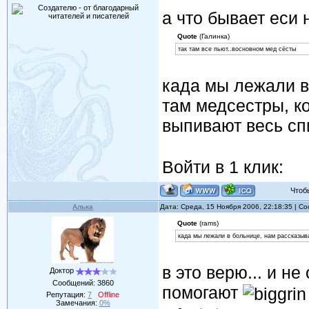
а что бывает еси н
Quote
(Галинка)
так там все пьют..восновном мед сёсты
када мы лежали в
там медсестры, к
выпивают весь сп
Войти в 1 клик:
Чтобы 
Алька
Дата: Среда, 15 Ноября 2006, 22:18:35 | 
Quote
(rams)
када мы лежали в больнице, нам рассказыв
в это верю... и н
Доктор
Сообщений:
3860
помогают
Репутация:
7
Offline
Замечания:
0%