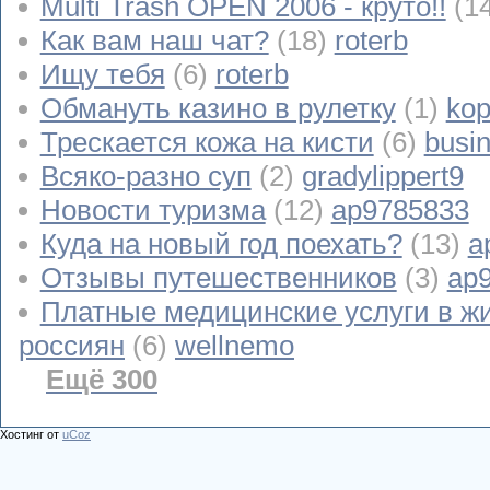
Multi Trash OPEN 2006 - круто!!
(1
Как вам наш чат?
(18)
roterb
Ищу тебя
(6)
roterb
Обмануть казино в рулетку
(1)
kop
Трескается кожа на кисти
(6)
busi
Всяко-разно суп
(2)
gradylippert9
Новости туризма
(12)
ap9785833
Куда на новый год поехать?
(13)
a
Отзывы путешественников
(3)
ap
Платные медицинские услуги в ж
россиян
(6)
wellnemo
Ещё 300
Хостинг от
uCoz