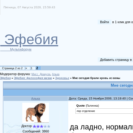
Пятница, 07 Августа 2026, 15:59:43
Войти
в 1 клик для
Эфебия
Мультифорум
Добавить страницу в
2
Страница
2
из
2
«
1
Модератор форума:
,
Мисс_Дракула
Алька
Эфебия
»
Эфебия: философия жизни
»
Здоровье
»
Мне сегодня брали кровь из вены
Мне сегодн
Алька
Дата: Среда, 15 Ноября 2006, 13:19:40 | 
Quote
(Галинка)
лор отделение
да ладно, нормал
Доктор
Сообщений:
3860