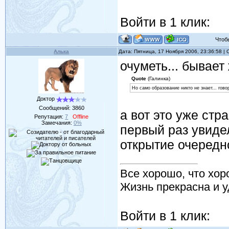
Войти в 1 клик:
Чтобы 
Алька
Дата: Пятница, 17 Ноября 2006, 23:36:58 
очуметь... бывает
Quote
(Галинка)
Но само образование никто не знает... гово
Доктор
Сообщений:
3860
а вот это уже стр
Репутация:
7
Offline
Замечания:
0%
первый раз увидел
открытие очередн
Все хорошо, что хор
Жизнь прекрасна и у
Войти в 1 клик: