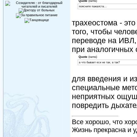
Quote
(rams)
поясните пажалста...
трахеостома - это
того, чтобы чело
переводе на ИВЛ, 
при аналогичных 
Quote
(rams)
а что бывает еси не так, а так?
для введения и и
специальные мето
неприятных ощущ
повредить дыхате
Все хорошо, что хор
Жизнь прекрасна и у