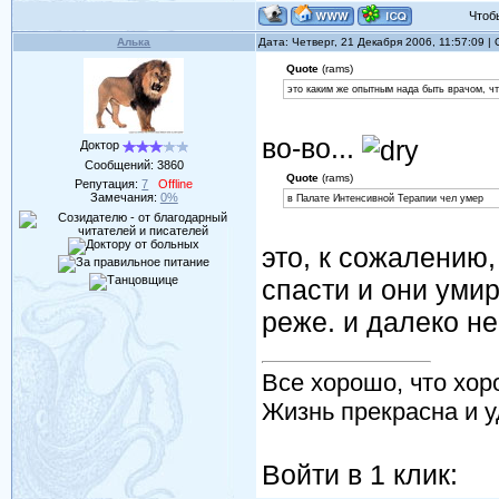
Чтобы 
Алька
Дата: Четверг, 21 Декабря 2006, 11:57:09 
Quote
(rams)
это каким же опытным нада быть врачом, чт
во-во...
Доктор
Сообщений:
3860
Quote
(rams)
Репутация:
7
Offline
Замечания:
0%
в Палате Интенсивной Терапии чел умер
это, к сожалению
спасти и они умир
реже. и далеко не
Все хорошо, что хор
Жизнь прекрасна и у
Войти в 1 клик: