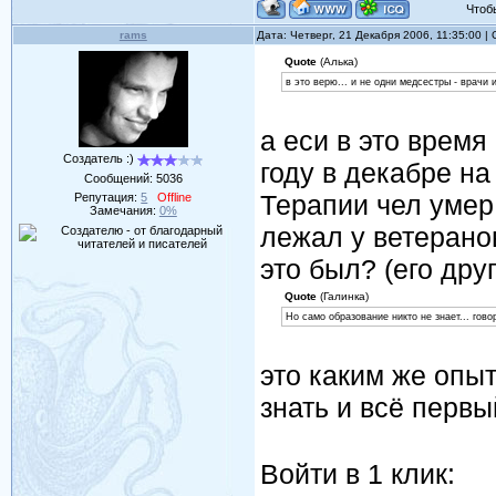
Чтобы 
rams
Дата: Четверг, 21 Декабря 2006, 11:35:00 
Quote
(Алька)
в это верю... и не одни медсестры - врачи
а еси в это время 
Создатель :)
году в декабре на
Сообщений:
5036
Терапии чел умер.
Репутация:
5
Offline
Замечания:
0%
лежал у ветерано
это был? (его друг
Quote
(Галинка)
Но само образование никто не знает... гово
это каким же опы
знать и всё первы
Войти в 1 клик: