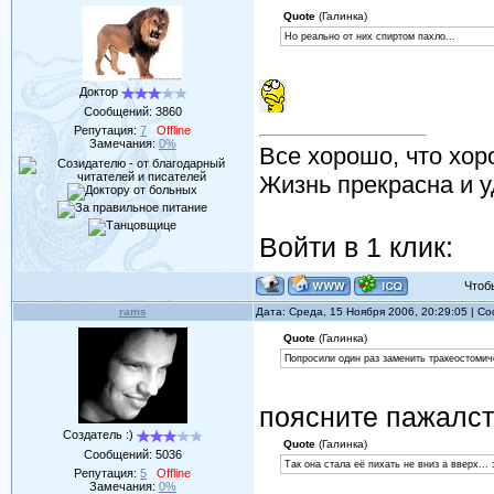
Quote
(Галинка)
Но реально от них спиртом пахло...
Доктор
Сообщений:
3860
Репутация:
7
Offline
Замечания:
0%
Все хорошо, что хор
Жизнь прекрасна и у
Войти в 1 клик:
Чтобы 
rams
Дата: Среда, 15 Ноября 2006, 20:29:05 | 
Quote
(Галинка)
Попросили один раз заменить тракеостомич
поясните пажалст
Создатель :)
Quote
(Галинка)
Сообщений:
5036
Так она стала её пихать не вниз а вверх... 
Репутация:
5
Offline
Замечания:
0%