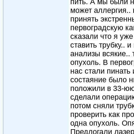
пить. А мы были н
может аллергия.. 
принять экстренн
первоградскую ка
сказали что я уж
ставить трубку.. 
анализы всякие.. 
опухоль. В первог
нас стали пинать 
состаяние было ни
положили в 33-юю
сделали операцию
потом сняли труб
проверить как пр
одна опухоль. Оп
Предлогали лазер