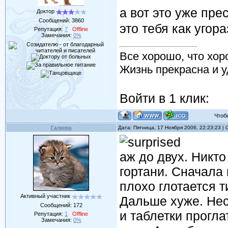
а вот это уже пр
Доктор
Сообщений:
3860
это тебя как угор
Репутация:
7
Offline
Замечания:
0%
Все хорошо, что хор
Жизнь прекрасна и у
Войти в 1 клик:
Чтобы 
Галинка
Дата: Пятница, 17 Ноября 2006, 22:23:23 
аж до двух. Никто
гортани. Сначала
плохо глотается т
Активный участник
Дальше хуже. Неск
Сообщений:
172
и таблетки прогл
Репутация:
1
Offline
Замечания:
0%