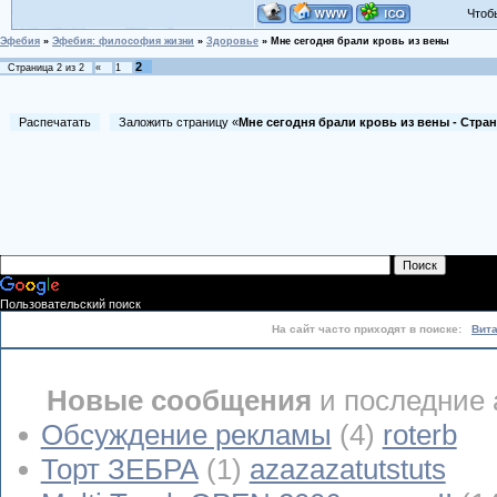
Чтобы 
Эфебия
»
Эфебия: философия жизни
»
Здоровье
»
Мне сегодня брали кровь из вены
2
Страница
2
из
2
«
1
Распечатать
Заложить страницу «
Мне сегодня брали кровь из вены - Стран
Пользовательский поиск
На сайт часто приходят в поиске:
Вит
Новые сообщения
и последние 
Обсуждение рекламы
(4)
roterb
Торт ЗЕБРА
(1)
azazazatutstuts