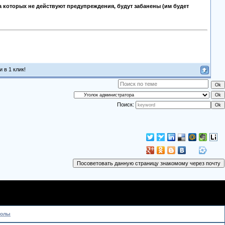
а которых не действуют предупреждения, будут забанены (им будет
 в 1 клик!
Поиск:
колы