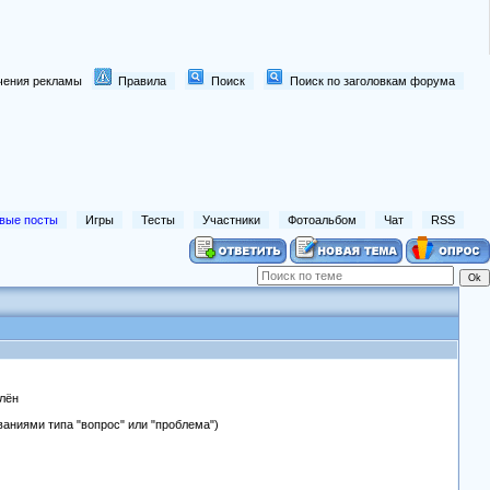
лючения рекламы
Правила
Поиск
Поиск по заголовкам форума
вые посты
Игры
Тесты
Участники
Фотоальбом
Чат
RSS
алён
аниями типа "вопрос" или "проблема")