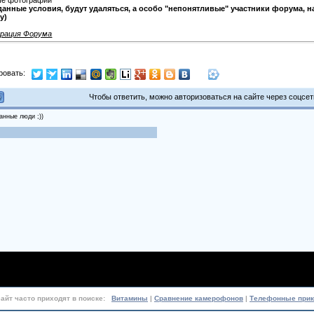
ые фотографии
анные условия, будут удаляться, а особо "непонятливые" участники форума, н
у)
трация Форума
ровать:
Чтобы ответить, можно авторизоваться на сайте через соцсети
анные люди ;))
сайт часто приходят в поиске:
Витамины
|
Сравнение камерофонов
|
Телефонные при