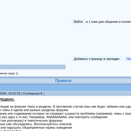
Войти
в 1 клик для общения и отк
Добавить страницу в закладки
Но
анные люди ;))
Правила
 2006, 16:02:53 | Сообщение #
1
ПРЕЩЕНО:
ющие на форуме темы и разделы. В противном случае ваш ник будет забанен или уд
е темы в одном или разных разделах форума
ание или содержание которых не отражает сущности проблемы (например, темы с назв
о раз одно и то же). Например: АААААААААА, или повторять сообщения
стые разговоры) в тематических форумах
орые уже обсуждались. Воспользуйтесь поиском
о или нарушать общепринятые нормы поведения