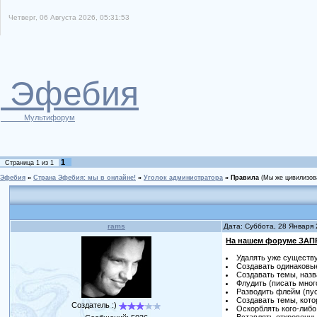
Четверг, 06 Августа 2026, 05:31:53
Эфебия
Мультифорум
1
Страница
1
из
1
Эфебия
»
Страна Эфебия: мы в онлайне!
»
Уголок администратора
»
Правила
(Мы же цивилизов
rams
Дата: Суббота, 28 Января
На нашем форуме ЗА
Удалять уже существу
Создавать одинаковы
Создавать темы, назв
Флудить (писать мног
Разводить флейм (пу
Создавать темы, кот
Создатель :)
Оскорблять кого-либ