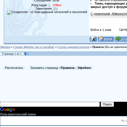
Вставлять откровенн
Сообщений:
5036
Темы, нарущающие д
Репутация:
5
Offline
закрыт доступ к форум
Замечания:
0%
С уважением, Админис
Войти в 1 клик:
Цити
Эфебия
»
Страна Эфебия: мы в онлайне!
»
Уголок администратора
»
Правила
(Мы же цивилизов
1
Страница
1
из
1
Распечатать
Заложить страницу «
Правила - Эфебия
»
Пользовательский поиск
На 