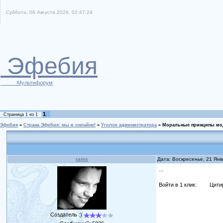
Суббота, 08 Августа 2026, 02:47:24
Эфебия
Мультифорум
1
Страница
1
из
1
Эфебия
»
Страна Эфебия: мы в онлайне!
»
Уголок администратора
»
Моральные принципы мо
rams
Дата: Воскресенье, 21 Ян
...
Войти в 1 клик:
Цити
Создатель :)