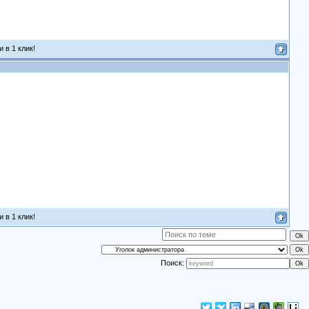
 в 1 клик!
 в 1 клик!
Поиск: