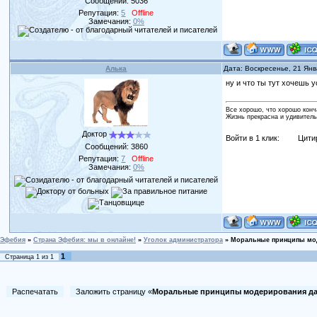
Сообщений:
5036
Репутация:
5
Offline
Замечания:
0%
Алька
Дата: Воскресенье, 21 Ян
ну и что ты тут хочешь
Все хорошо, что хорошо конч
Жизнь прекрасна и удивитель
Доктор
Войти в 1 клик:
Цити
Сообщений:
3860
Репутация:
7
Offline
Замечания:
0%
Эфебия
»
Страна Эфебия: мы в онлайне!
»
Уголок администратора
»
Моральные принципы мо
1
Страница
1
из
1
Распечатать
Заложить страницу «
Моральные принципы модерирования да