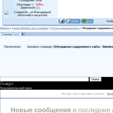
Сообщений:
5036
Репутация:
5
Offline
Замечания:
0%
Чтобы 
Эфебия
»
Страна Эфебия: мы в онлайне!
»
Уголок администратора
»
Обсуждение содержимого
1
Страница
1
из
1
Распечатать
Заложить страницу «
Обсуждение содержимого сайта - Эфеби
Пользовательский поиск
На сайт часто приходят в поиске:
Вит
Новые сообщения
и последние 