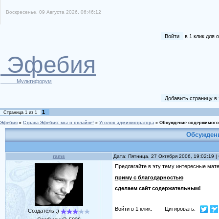
Воскресенье, 09 Августа 2026, 06:46:12
Войти
в 1 клик для
Эфебия
Мультифорум
Добавить страницу в
1
Страница
1
из
1
Эфебия
»
Страна Эфебия: мы в онлайне!
»
Уголок администратора
»
Обсуждение содержимого
Обсуждени
rams
Дата: Пятница, 27 Октября 2006, 19:02:19 
Предлагайте в эту тему интересные мат
приму с благодарностью
сделаем сайт содержательным!
Войти в 1 клик:
Цитировать:
Создатель :)