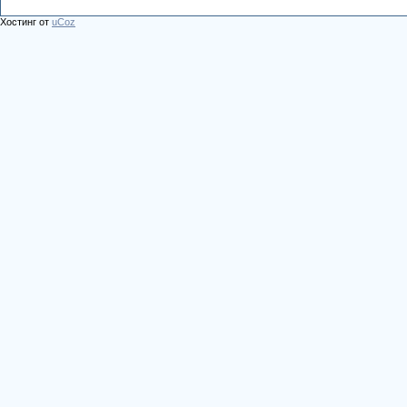
Хостинг от
uCoz