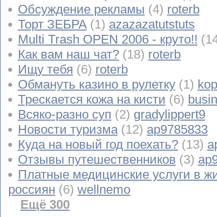
Обсуждение рекламы
(4)
roterb
Торт ЗЕБРА
(1)
azazazatutstuts
Multi Trash OPEN 2006 - круто!!
(1
Как вам наш чат?
(18)
roterb
Ищу тебя
(6)
roterb
Обмануть казино в рулетку
(1)
kop
Трескается кожа на кисти
(6)
busi
Всяко-разно суп
(2)
gradylippert9
Новости туризма
(12)
ap9785833
Куда на новый год поехать?
(13)
a
Отзывы путешественников
(3)
ap
Платные медицинские услуги в ж
россиян
(6)
wellnemo
Ещё 300