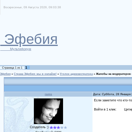
Воскресенье, 09 Августа 2026, 09:03:38
Эфебия
Мультифорум
1
Страница
1
из
1
Эфебия
»
Страна Эфебия: мы в онлайне!
»
Уголок администратора
»
Жалобы на модераторов
rams
Дата: Суббота, 28 Января
Если заметите что кто-т
Войти в 1 клик:
Цити
Создатель :)