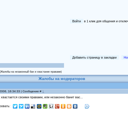
Войти
в 1 клик для общения и отк
Добавить страницу в закладки
Но
(Жалобы на незаконный бан и хвастание правами)
Жалобы на модераторов
 2006, 16:34:33 | Сообщение #
1
о хвастается своими правами, или незаконно банит вас...
ровать: