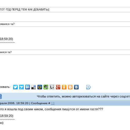
ТОТ ГОД ПЕРЕД ТЕМ КАК ДОБАВИТЬ((
появился та?
18:59:20)
-------------
явился та?
ровать:
Чтобы ответить, можно авторизоваться на сайте через соцсети
враля 2006, 18:59:20 | Сообщение #
13
что я вошла под своим ником, сообщения пишутся от имени гостя???
 18:59:20)
-------------
но)