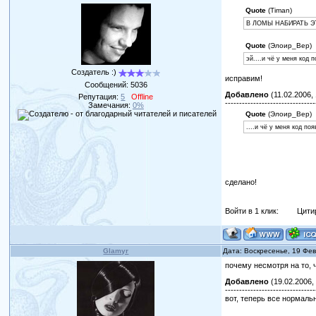
Quote
(Timan)
В ЛОМЫ НАБИРАТЬ Э
Quote
(Элоир_Вер)
эй....и чё у меня код 
Создатель :)
исправим!
Сообщений:
5036
Добавлено
(11.02.2006, 
Репутация:
5
Offline
--------------------------------
Замечания:
0%
Quote
(Элоир_Вер)
....и чё у меня код по
сделано!
Войти в 1 клик:
Цити
Glamyr
Дата: Воскресенье, 19 Фе
почему несмотря на то, 
Добавлено
(19.02.2006,
--------------------------------
вот, теперь все нормаль