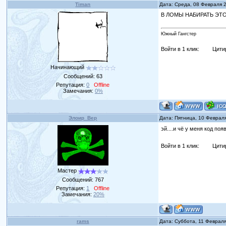
Timan
Дата: Среда, 08 Февраля 
В ЛОМЫ НАБИРАТЬ ЭТО
Южный Гангстер
Войти в 1 клик:
Цити
Начинающий
Сообщений:
63
Репутация:
0
Offline
Замечания:
0%
Элоир_Вер
Дата: Пятница, 10 Феврал
эй....и чё у меня код по
Войти в 1 клик:
Цити
Мастер
Сообщений:
767
Репутация:
1
Offline
Замечания:
20%
rams
Дата: Суббота, 11 Феврал