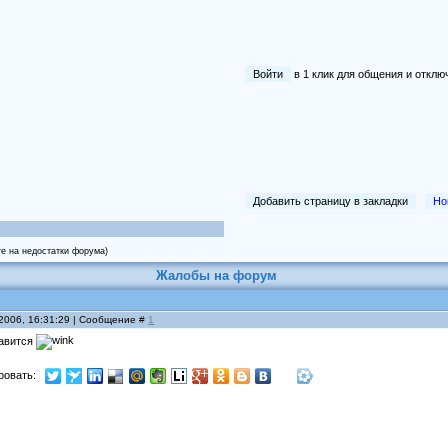
Войти
в 1 клик для общения и отк
Добавить страницу в закладки
Но
те на недостатки форума)
Жалобы на форум
 2006, 16:31:29 | Сообщение #
1
равится
ровать: