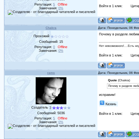
Репутация:
5
Offline
Войти в 1 клик:
Цити
Замечания:
0%
Chakra
Дата: Понедельник, 06 Фе
Почему в разделе любим
Прохожий
Сообщений:
15
Нет невозможного!....Есть не
Репутация:
0
Offline
Замечания:
0%
Войти в 1 клик:
Цити
rams
Дата: Понедельник, 06 Фе
Quote
(Chakra)
Почему в разделе люби
исправим!
Казань
Создатель :)
Сообщений:
5036
Войти в 1 клик:
Цити
Репутация:
5
Offline
Замечания:
0%