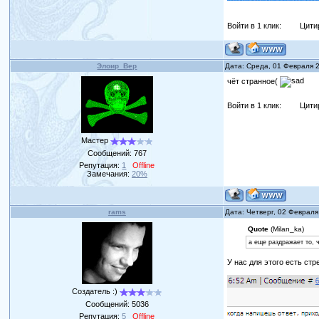
Войти в 1 клик:
Цити
Элоир_Вер
Дата: Среда, 01 Февраля 
чёт странное(
Войти в 1 клик:
Цити
Мастер
Сообщений:
767
Репутация:
1
Offline
Замечания:
20%
rams
Дата: Четверг, 02 Февраля
Quote
(Milan_ka)
а еще раздражает то, 
У нас для этого есть ст
Создатель :)
Сообщений:
5036
Репутация:
5
Offline