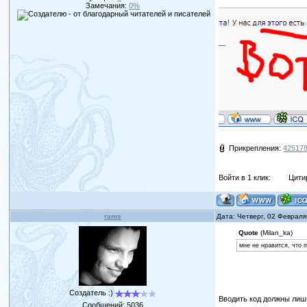
Замечания:
0%
Прикрепления:
425178
Войти в 1 клик:
Цити
rams
Дата: Четверг, 02 Февраля
Quote
(Milan_ka)
мне не нравится, чт
Создатель :)
Вводить код должны лишь
Сообщений:
5036