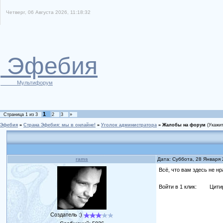
Четверг, 06 Августа 2026, 11:18:32
Эфебия
Мультифорум
1
Страница
1
из
3
2
3
»
Эфебия
»
Страна Эфебия: мы в онлайне!
»
Уголок администратора
»
Жалобы на форум
(Укажи
rams
Дата: Суббота, 28 Января
Всё, что вам здесь не н
Войти в 1 клик:
Цити
Создатель :)