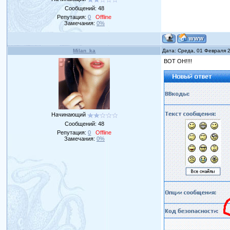
Сообщений:
48
Репутация:
0
Offline
Замечания:
0%
Milan_ka
Дата: Среда, 01 Февраля 
ВОТ ОН!!!!
Начинающий
Сообщений:
48
Репутация:
0
Offline
Замечания:
0%