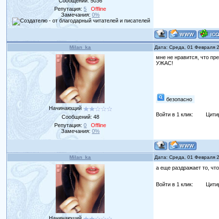
Сообщений:
5036
Репутация:
5
Offline
Замечания:
0%
Milan_ka
Дата: Среда, 01 Февраля 
мне не нравится, что п
УЖАС!
безопасно
Начинающий
Войти в 1 клик:
Цити
Сообщений:
48
Репутация:
0
Offline
Замечания:
0%
Milan_ka
Дата: Среда, 01 Февраля 
а еще раздражает то, чт
Войти в 1 клик:
Цити
Начинающий