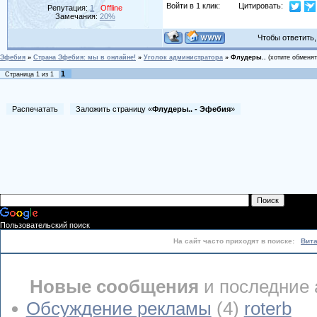
Войти в 1 клик:
Цитировать:
Репутация:
1
Offline
Замечания:
20%
Чтобы ответить, 
Эфебия
»
Страна Эфебия: мы в онлайне!
»
Уголок администратора
»
Флудеры..
(хотите обменя
1
Страница
1
из
1
Распечатать
Заложить страницу «
Флудеры.. - Эфебия
»
Пользовательский поиск
На сайт часто приходят в поиске:
Вит
Новые сообщения
и последние 
Обсуждение рекламы
(4)
roterb