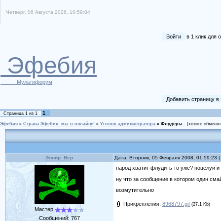
Четверг, 06 Августа 2026, 10:59:04
Войти
в 1 клик для
Эфебия
Мультифорум
Добавить страницу в
1
Страница
1
из
1
Эфебия
»
Страна Эфебия: мы в онлайне!
»
Уголок администратора
»
Флудеры..
(хотите обменя
Элоир_Вер
Дата: Вторник, 05 Февраля 2008, 01:59:23
народ хватит флудить то уже? поцелуи и
ну что за сообщение в котором один сма
возмутительно
Прикрепления:
8968797.gif
(27.1 Kb)
Мастер
Сообщений:
767