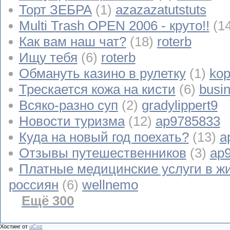
Торт ЗЕБРА
(1)
azazazatutstuts
Multi Trash OPEN 2006 - круто!!
(1
Как вам наш чат?
(18)
roterb
Ищу тебя
(6)
roterb
Обмануть казино в рулетку
(1)
kop
Трескается кожа на кисти
(6)
busi
Всяко-разно суп
(2)
gradylippert9
Новости туризма
(12)
ap9785833
Куда на новый год поехать?
(13)
a
Отзывы путешественников
(3)
ap
Платные медицинские услуги в ж
россиян
(6)
wellnemo
Ещё 300
Хостинг от
uCoz