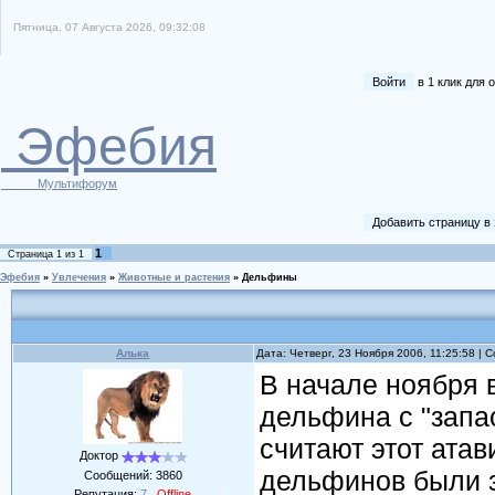
Пятница, 07 Августа 2026, 09:32:08
Войти
в 1 клик для
Эфебия
Мультифорум
Добавить страницу в
1
Страница
1
из
1
Эфебия
»
Увлечения
»
Животные и растения
»
Дельфины
Алька
Дата: Четверг, 23 Ноября 2006, 11:25:58 |
В начале ноября 
дельфина с "запа
считают этот атав
Доктор
дельфинов были з
Сообщений:
3860
Репутация:
7
Offline