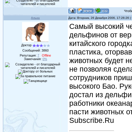
Чтобы 
Алька
Дата: Вторник, 26 Декабря 2006, 17:26:26 
Самый высокий че
дельфинов от вер
китайского город
Доктор
пластика, оторвав
Сообщений:
3860
Репутация:
7
Offline
животных будет н
Замечания:
0%
не позволяя сдела
сотрудников приш
высокого Бао. Рук
достал из дельфи
работники океан
пасти животных о
Subscribe.Ru