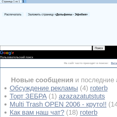
1
Страница
1
из
1
Распечатать
Заложить страницу «
Дельфины - Эфебия
»
Пользовательский поиск
На сайт часто приходят в поиске:
Вит
Новые сообщения
и последние 
Обсуждение рекламы
(4)
roterb
Торт ЗЕБРА
(1)
azazazatutstuts
Multi Trash OPEN 2006 - круто!!
(1
Как вам наш чат?
(18)
roterb