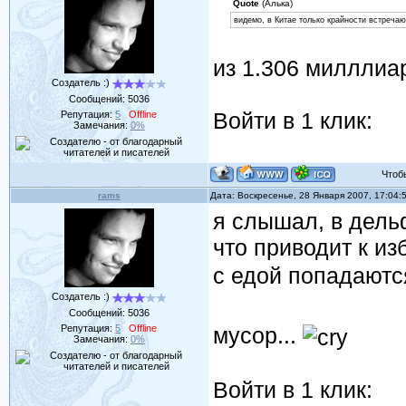
Quote
(Алька)
видемо, в Китае только крайности встречаю
из 1.306 милллиа
Создатель :)
Сообщений:
5036
Войти в 1 клик:
Репутация:
5
Offline
Замечания:
0%
Чтобы 
rams
Дата: Воскресенье, 28 Января 2007, 17:04
я слышал, в дел
что приводит к и
с едой попадаются
Создатель :)
Сообщений:
5036
Репутация:
5
Offline
мусор...
Замечания:
0%
Войти в 1 клик: