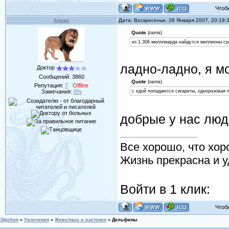
Чтобы 
Алька
Дата: Воскресенье, 28 Января 2007, 20:19
Quote
(rams)
из 1.306 милллиарда найдутся миллионы с
ладно-ладно, я м
Доктор
Сообщений:
3860
Quote
(rams)
Репутация:
7
Offline
Замечания:
0%
с едой попадаются сигареты, одноразовая п
добрые у нас люд
Все хорошо, что хор
Жизнь прекрасна и у
Войти в 1 клик:
Чтобы 
Эфебия
»
Увлечения
»
Животные и растения
»
Дельфины