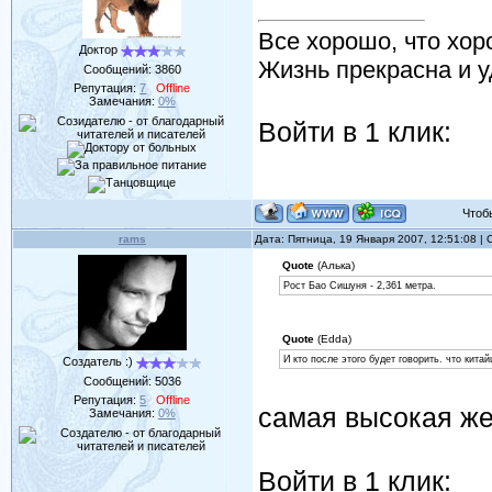
Все хорошо, что хор
Доктор
Жизнь прекрасна и у
Сообщений:
3860
Репутация:
7
Offline
Замечания:
0%
Войти в 1 клик:
Чтобы 
rams
Дата: Пятница, 19 Января 2007, 12:51:08 
Quote
(Алька)
Рост Бао Сишуня - 2,361 метра.
Quote
(Edda)
И кто после этого будет говорить. что кита
Создатель :)
Сообщений:
5036
Репутация:
5
Offline
самая высокая же
Замечания:
0%
Войти в 1 клик: