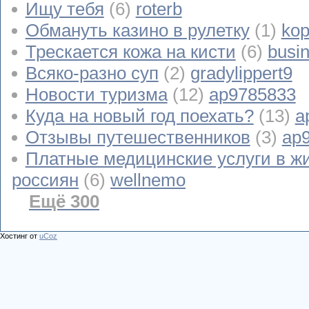
Ищу тебя
(6)
roterb
Обмануть казино в рулетку
(1)
kop
Трескается кожа на кисти
(6)
busi
Всяко-разно суп
(2)
gradylippert9
Новости туризма
(12)
ap9785833
Куда на новый год поехать?
(13)
a
Отзывы путешественников
(3)
ap
Платные медицинские услуги в ж
россиян
(6)
wellnemo
Ещё 300
Хостинг от
uCoz