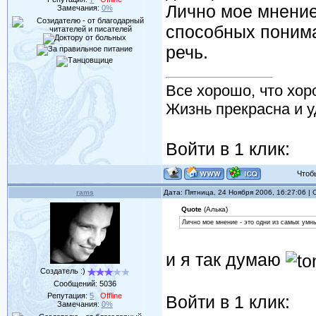
Лично мое мнение
Замечания:
0%
способных понимат
речь.
Все хорошо, что хор
Жизнь прекрасна и у
Войти в 1 клик:
Чтобы 
rams
Дата: Пятница, 24 Ноября 2006, 16:27:06 
Quote
(Алька)
Лично мое мнение - это одни из самых умн
и я так думаю
Создатель :)
Сообщений:
5036
Репутация:
5
Offline
Войти в 1 клик:
Замечания:
0%