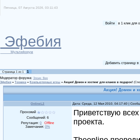
Пятница, 07 Августа 2026, 03:11:43
Войти
в 1 клик для
Эфебия
Мультифорум
Добавить страницу в
1
Страница
1
из
1
Модератор форума:
Элоир_Вер
Эфебия
»
Техника
»
Компьютерные игры
»
Акция! Домен и хостинг для кланов в подарок!
(Спе
Акция! Домен и х
OnlineL2
Дата: Среда, 12 Мая 2010, 04:17:40 | Соо
Приветствую всех
Прохожий
Сообщений:
6
проекта.
Репутация:
0
Offline
Замечания:
0%
Theonline провод