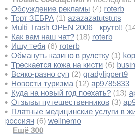
Обсуждение рекламы
(4)
roterb
Торт ЗЕБРА
(1)
azazazatutstuts
Multi Trash OPEN 2006 - круто!!
(1
Как вам наш чат?
(18)
roterb
Ищу тебя
(6)
roterb
Обмануть казино в рулетку
(1)
kop
Трескается кожа на кисти
(6)
busi
Всяко-разно суп
(2)
gradylippert9
Новости туризма
(12)
ap9785833
Куда на новый год поехать?
(13)
a
Отзывы путешественников
(3)
ap
Платные медицинские услуги в ж
россиян
(6)
wellnemo
Ещё 300