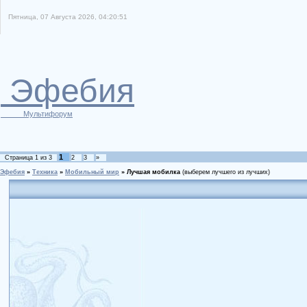
Пятница, 07 Августа 2026, 04:20:51
Эфебия
Мультифорум
1
Страница
1
из
3
2
3
»
Эфебия
»
Техника
»
Мобильный мир
»
Лучшая мобилка
(выберем лучшего из лучших)