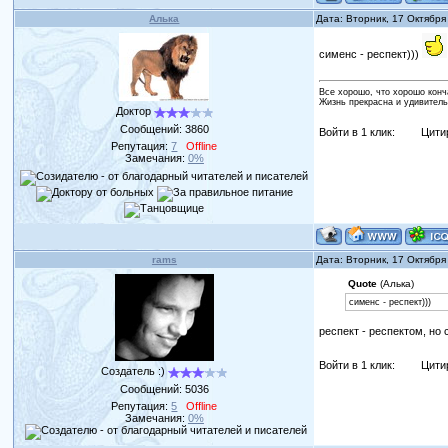
Алька
Дата: Вторник, 17 Октября
сименс - респект)))
Все хорошо, что хорошо конч
Жизнь прекрасна и удивитель
Доктор
Сообщений:
3860
Войти в 1 клик:
Цити
Репутация:
7
Offline
Замечания:
0%
rams
Дата: Вторник, 17 Октября
Quote
(Алька)
сименс - респект)))
респект - респектом, но
Войти в 1 клик:
Цити
Создатель :)
Сообщений:
5036
Репутация:
5
Offline
Замечания:
0%