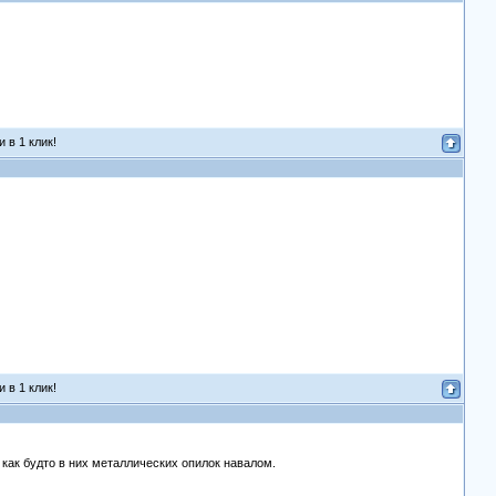
 в 1 клик!
 в 1 клик!
 как будто в них металлических опилок навалом.