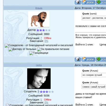
Алька
Дата: Вторник, 17 Октября
Quote
(rams)
респект - респектом, 
позвольте с вами не сог
Доктор
Сообщений:
3860
Все хорошо, что хорошо конч
Жизнь прекрасна и удивитель
Репутация:
7
Offline
Замечания:
0%
Войти в 1 клик:
Цити
rams
Дата: Среда, 18 Октября 
Quote
(Алька)
но сонерик лучший
Quote
(Алька)
сименс самый лучший
Создатель :)
дамы и господа! на арен
Сообщений:
5036
ваши ставки!!
Репутация:
5
Offline
Замечания:
0%
Войти в 1 клик:
Цити