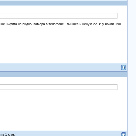
нце нифига не видно. Камера в телефоне - лишнее и ненужное. И у нокии Н90
 в 1 клик!