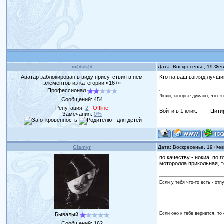
m@sk@
Дата: Воскресенье, 19 Фе
Аватар заблокирован в виду присутствия в нём
Кто на ваш взгляд лучш
элементов из категории «16+»
Профессионал
Люди, которые думают, что з
Сообщений:
454
Репутация:
2
Offline
Войти в 1 клик:
Цити
Замечания:
0%
Glamyr
Дата: Воскресенье, 19 Фе
по качеству - нокиа, по
моторолла прикольная, т
Если у тебя что-то есть - отп
Если оно к тебе вернется, то 
Бывалый
Сообщений:
162