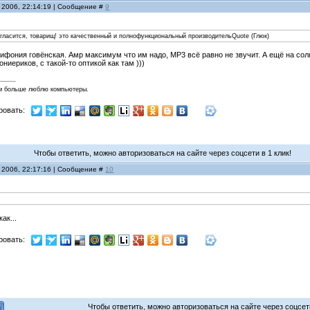
 2006, 22:14:19 | Сообщение #
9
согласится, товарищ! это качественный и полнофункциональный производительQuote (Глюк)
лифония говёнская. Амр максимум что им надо, МР3 всё равно не звучит. А ещё на сол
ниериков, с такой-то оптикой как там )))
м больше люблю компьютеры.
ровать:
Чтобы ответить, можно авторизоваться на сайте через соцсети в 1 клик!
 2006, 22:17:16 | Сообщение #
10
ак...
ровать:
Чтобы ответить, можно авторизоваться на сайте через соцсети