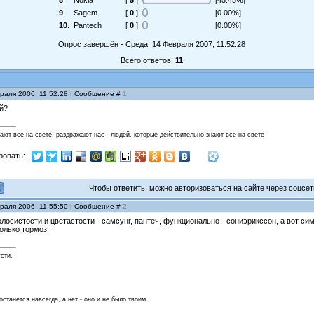
8
.
Nokia
[
5
]
[45.45%]
9
.
Sagem
[
0
]
[0.00%]
10
.
Pantech
[
0
]
[0.00%]
Опрос завершён - Среда, 14 Февраля 2007, 11:52:28
Всего ответов:
11
враля 2006, 11:52:28 | Сообщение #
1
ий?
нают все на свете, раздражают нас - людей, которые действительно знают все на свете
ровать:
Чтобы ответить, можно авторизоваться на сайте через соцсети
враля 2006, 11:55:50 | Сообщение #
2
 голосистости и цветастости - самсунг, пантеч, функционально - сониэрикссон, а вот с
олько тормоз.
усти.
останется навсегда, а нет - оно и не было твоим.