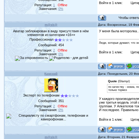
Войти в 1 клик:
Цити
Репутация:
1
Offline
Замечания:
0%
Чтобы ответит
m@sk@
Дата: Воскресенье, 19 Фе
Аватар заблокирован в виду присутствия в нём
У меня была моторолка..
элементов из категории «16+»
Профессионал
Люди, которые думают, что з
Сообщений:
454
Репутация:
2
Offline
Войти в 1 клик:
Цити
Замечания:
0%
Камский
Дата: Понедельник, 20 Фе
Quote
(Glamyr)
по качеству - нокиа, 
только тормоз
Эксперт по телефонам
У каждого производител
Сообщений:
351
уже третья модель этой 
Репутация:
2
Offline
группам. У Алкателов то
Замечания:
0%
И последнее. Правильно б
Войти в 1 клик:
Цити
m@sk@
Дата: Вторник, 21 Феврал