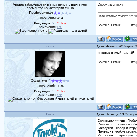
Аватар заблокирован в виду присутствия в нём
Сорри за описку
элементов из категории «16+»
Профессионал
Люди, которые думают, что з
Сообщений:
454
Репутация:
2
Offline
Войти в 1 клик:
Цити
Замечания:
0%
rams
Дата: Четверг, 02 Марта 2
сонерик самый-самый!
Войти в 1 клик:
Цити
Создатель :)
Сообщений:
5036
Репутация:
5
Offline
Замечания:
0%
Глюк
Дата: Пятница, 13 Октября
Сониерики - чушь. Люба
Сименсы - тормозами бы
Самсунги - набор инстру
Пантех - в любом серви
Моторолы - в принципе н