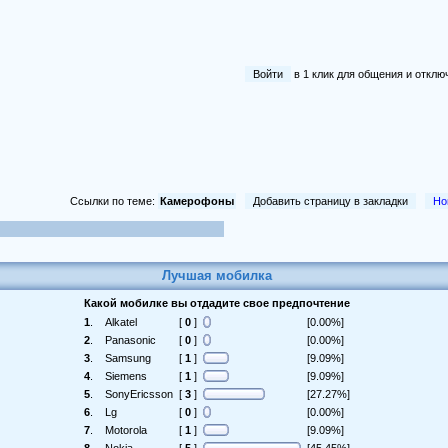
Войти
в 1 клик для общения и отк
Ссылки по теме:
Камерофоны
Добавить страницу в закладки
Но
Лучшая мобилка
Какой мобилке вы отдадите свое предпочтение
1
.
Alkatel
[
0
]
[0.00%]
2
.
Panasonic
[
0
]
[0.00%]
3
.
Samsung
[
1
]
[9.09%]
4
.
Siemens
[
1
]
[9.09%]
5
.
SonyEricsson
[
3
]
[27.27%]
6
.
Lg
[
0
]
[0.00%]
7
.
Motorola
[
1
]
[9.09%]