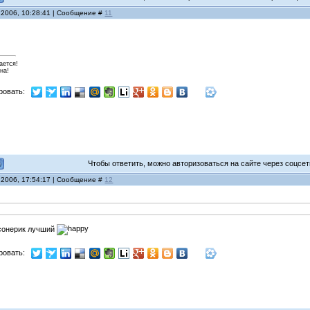
 2006, 10:28:41 | Сообщение #
11
ается!
на!
ровать:
Чтобы ответить, можно авторизоваться на сайте через соцсети
 2006, 17:54:17 | Сообщение #
12
 сонерик лучший
ровать: