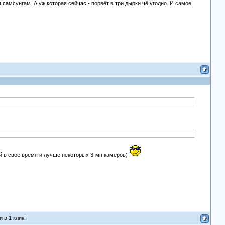
 самсунгам. А уж которая сейчас - порвёт в три дырки чё угодно. И самое
ей в свое время и лучше некоторых 3-мп камеров)
 в 1 клик!