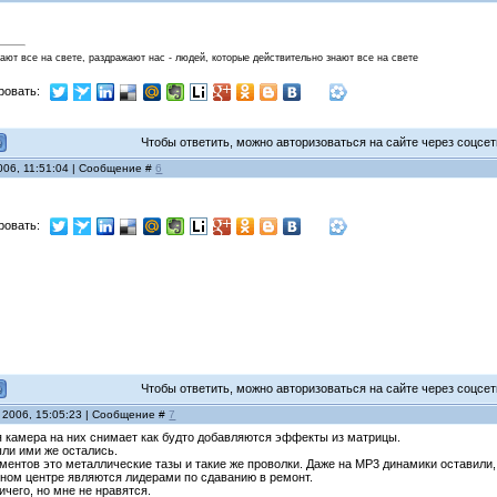
нают все на свете, раздражают нас - людей, которые действительно знают все на свете
ровать:
Чтобы ответить, можно авторизоваться на сайте через соцсети
006, 11:51:04 | Сообщение #
6
ровать:
Чтобы ответить, можно авторизоваться на сайте через соцсети
 2006, 15:05:23 | Сообщение #
7
я камера на них снимает как будто добавляются эффекты из матрицы.
ли ими же остались.
ментов это металлические тазы и такие же проволки. Даже на MP3 динамики оставили,
сном центре являются лидерами по сдаванию в ремонт.
ичего, но мне не нравятся.