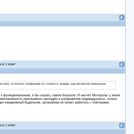
 в 1 клик!
ь не могу. остальное телефонами не считается. правда, еще моторолла прикольная,
 к функциональным, я бы сказал, самое большое. И насчёт Моторолы: у меня
о невозможность присваивать мелодию и изображение индивидуально, только
ин ежедневный будильник, органайзер не может работать с повторами.
 в 1 клик!