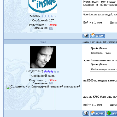
Нокии рулят. моя старая
главное - в ней нет каме
Чем больше узнаю людей, те
Юзверь
Сообщений:
137
Войти в 1 клик:
Цити
Репутация:
3
Offline
Замечания:
0%
rams
Дата: Пятница, 13 Октября
Quote
(Глюк)
Сониерики - чушь
э, нет! позвольте не со
Quote
(Глюк)
Любая камера на них 
Создатель :)
Сообщений:
5036
Репутация:
5
Offline
на К300 всамделе камера
Замечания:
0%
думаю К790 буит еще л
Войти в 1 клик:
Цити