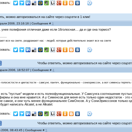
ровать:
ь, можно авторизоваться на сайте через соцсети в 1 клик!
враля 2006, 23:16:16 | Сообщение #
3
. унее полифония отличная даже если 16голосная.... да и где она тормоз?
нают все на свете, раздражают нас - людей, которые действительно знают все на свете
ровать:
Чтобы ответить, можно авторизоваться на сайте через соцсети
враля 2006, 18:52:07 | Сообщение #
4
по голосистости и цветастости - самсунг, пантеч, функционально - сониэрикссон, а вот сименсы терпет
я есть "пустые" модели и есть полнофункциональные. У Самсунга соотношение пустых
фирмы и она мне нравится. А у Сименсов для меня есть только один недостаток - эт
же самое, и они чуть менее функциональнее СимОнсов. А у СониЭрикссонов только од
удет написать Alcatel, а не Alkatel.
ровать:
Чтобы ответить, можно авторизоваться на сайте через соцсети
я 2006, 08:43:45 | Сообщение #
5