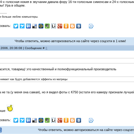
 4-х голосная нокия в звучании давала фору 16-ти голосным сименсам и 24-х голосным
ры! Ура в общем.
м больше люблю компьютеры.
ровать:
Чтобы ответить, можно авторизоваться на сайте через соцсети в 1 клик!
 2006, 20:36:08 | Сообщение #
8
гласится, товарищ! это качественный и полнофункциональный производитель
снимает как будто добавляются эффекты из матрицы
 не та (у меня она самая), но я видел фоты с К750 (кстати его камеру признали лучш
учше
ровать:
Чтобы ответить, можно авторизоваться на сайте через соцсети