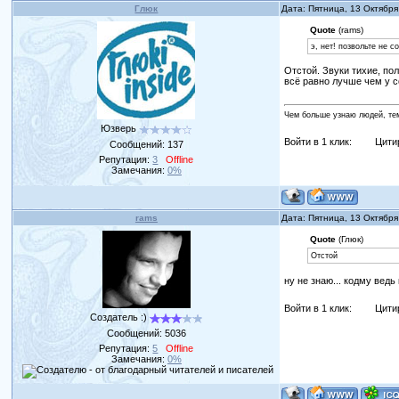
Глюк
Дата: Пятница, 13 Октября
Quote
(rams)
э, нет! позвольте не 
Отстой. Звуки тихие, по
всё равно лучше чем у со
Чем больше узнаю людей, те
Юзверь
Войти в 1 клик:
Цити
Сообщений:
137
Репутация:
3
Offline
Замечания:
0%
rams
Дата: Пятница, 13 Октября
Quote
(Глюк)
Отстой
ну не знаю... кодму ведь к
Войти в 1 клик:
Цити
Создатель :)
Сообщений:
5036
Репутация:
5
Offline
Замечания:
0%