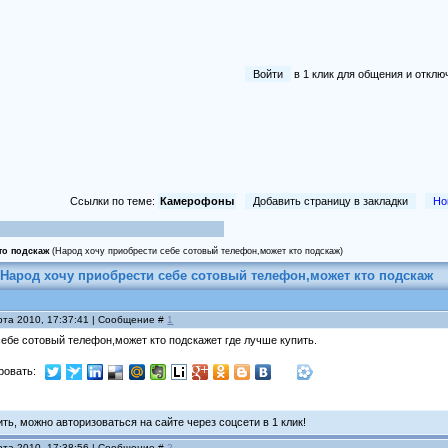
Войти
в 1 клик для общения и отк
Ссылки по теме:
Камерофоны
Добавить страницу в закладки
Но
то подскаж
(Народ хочу приобрести себе сотовый телефон,может кто подскаж)
Народ хочу приобрести себе сотовый телефон,может кто подскаж
рта 2010, 17:37:41 | Сообщение #
1
ебе сотовый телефон,может кто подскажет где лучше купить.
ровать:
ь, можно авторизоваться на сайте через соцсети в 1 клик!
рта 2010, 17:38:56 | Сообщение #
2