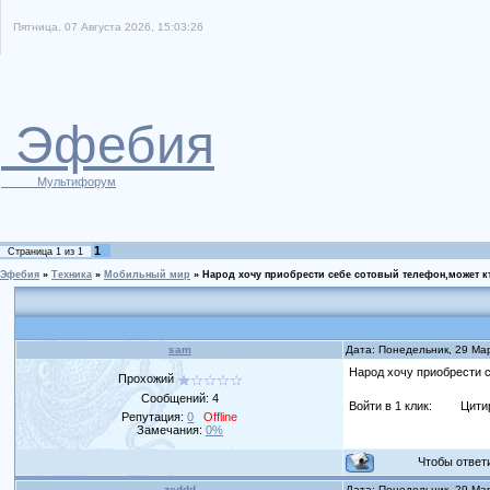
Пятница, 07 Августа 2026, 15:03:26
Эфебия
Мультифорум
1
Страница
1
из
1
Эфебия
»
Техника
»
Мобильный мир
»
Народ хочу приобрести себе сотовый телефон,может к
sam
Дата: Понедельник, 29 Ма
Народ хочу приобрести с
Прохожий
Сообщений:
4
Войти в 1 клик:
Цити
Репутация:
0
Offline
Замечания:
0%
Чтобы ответит
zeddd
Дата: Понедельник, 29 Ма