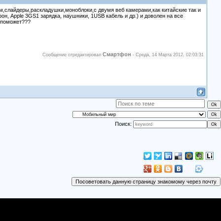
м,слайдеры,раскладушки,моноблоки,с двумя веб камерами,как китайские так и
, Apple 3GS1 зарядка, наушники, 1USB кабель и др.) и доволен на все
о поможет???
Смартфон
Сообщение отредактировал
-
Среда, 14 Марта 2012, 02:03:31
Поиск: