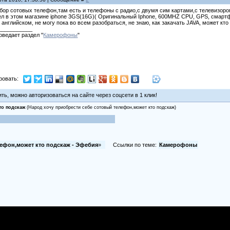
бор сотовых телефон,там есть и телефоны с радио,с двумя сим картами,с телевизоро
л в этом магазине iphone 3GS(16G)( Оригинальный Iphone, 600MHZ CPU, GPS, смартфон
 английском, не могу пока во всем разобраться, не знаю, как закачать JAVA, может кт
___________
оведает раздел "
Камерофоны
"
ровать:
ь, можно авторизоваться на сайте через соцсети в 1 клик!
то подскаж
(Народ хочу приобрести себе сотовый телефон,может кто подскаж)
лефон,может кто подскаж - Эфебия
»
Ссылки по теме:
Камерофоны