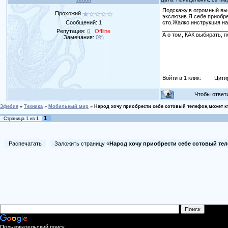
Подскажу,в огромный вы
Прохожий
экслюзив.Я себе приобре
Сообщений:
1
сто.Жалко инструкция на
_____________________
Репутация:
0
Offline
А о том, КАК выбирать, п
Замечания:
0%
Войти в 1 клик:
Цити
Чтобы ответит
Эфебия
»
Техника
»
Мобильный мир
»
Народ хочу приобрести себе сотовый телефон,может к
1
Страница
1
из
1
Распечатать
Заложить страницу «
Народ хочу приобрести себе сотовый те
Пользовательский поиск