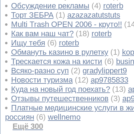
Обсуждение рекламы
(4)
roterb
Торт ЗЕБРА
(1)
azazazatutstuts
Multi Trash OPEN 2006 - круто!!
(1
Как вам наш чат?
(18)
roterb
Ищу тебя
(6)
roterb
Обмануть казино в рулетку
(1)
kop
Трескается кожа на кисти
(6)
busi
Всяко-разно суп
(2)
gradylippert9
Новости туризма
(12)
ap9785833
Куда на новый год поехать?
(13)
a
Отзывы путешественников
(3)
ap
Платные медицинские услуги в ж
россиян
(6)
wellnemo
Ещё 300