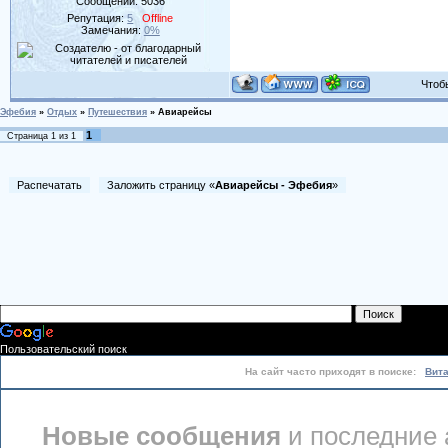
Сообщений:
5036
Репутация:
5
Offline
Замечания:
0%
Чтобы 
Эфебия
»
Отдых
»
Путешествия
»
Авиарейсы
1
Страница
1
из
1
Распечатать
Заложить страницу «
Авиарейсы - Эфебия
»
Пользовательский поиск
На сайт часто приходят в поиске:
Вит
Новые сообщения
и последние 