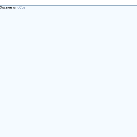
Хостинг от
uCoz