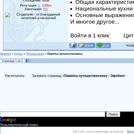
Сообщений:
5036
Общая характеристи
Репутация:
5
Offline
Национальные кухни
Замечания:
0%
Основные выражени
И многое другое...
Войти в 1 клик:
Цит
Чтобы 
Эфебия
»
Отдых
»
Путешествия
»
Памятка путешественнику
1
Страница
1
из
1
Распечатать
Заложить страницу «
Памятка путешественнику - Эфебия
»
Пользовательский поиск
На сайт часто приходят в поиске:
Вит