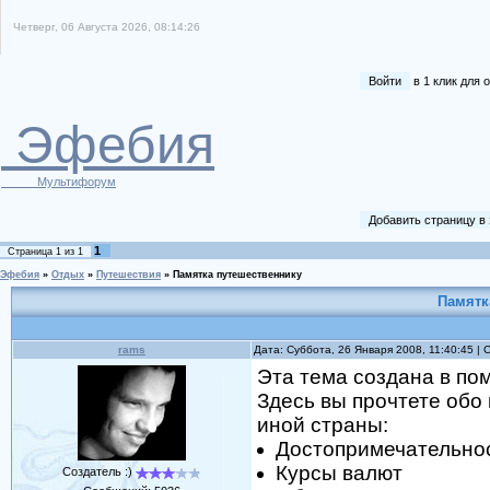
Четверг, 06 Августа 2026, 08:14:26
Войти
в 1 клик для
Эфебия
Мультифорум
Добавить страницу в
1
Страница
1
из
1
Эфебия
»
Отдых
»
Путешествия
»
Памятка путешественнику
Памятк
rams
Дата: Суббота, 26 Января 2008, 11:40:45 |
Эта тема создана в пом
Здесь вы прочтете обо
иной страны:
Достопримечательно
Курсы валют
Создатель :)