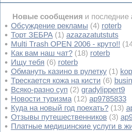
Новые сообщения
и последние 
Обсуждение рекламы
(4)
roterb
Торт ЗЕБРА
(1)
azazazatutstuts
Multi Trash OPEN 2006 - круто!!
(1
Как вам наш чат?
(18)
roterb
Ищу тебя
(6)
roterb
Обмануть казино в рулетку
(1)
kop
Трескается кожа на кисти
(6)
busi
Всяко-разно суп
(2)
gradylippert9
Новости туризма
(12)
ap9785833
Куда на новый год поехать?
(13)
a
Отзывы путешественников
(3)
ap
Платные медицинские услуги в ж