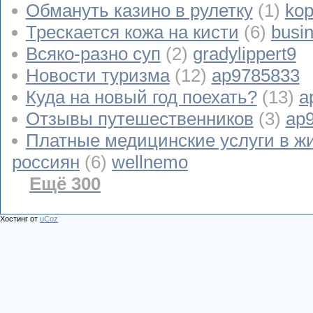
Обмануть казино в рулетку
(1)
kop
Трескается кожа на кисти
(6)
busi
Всяко-разно суп
(2)
gradylippert9
Новости туризма
(12)
ap9785833
Куда на новый год поехать?
(13)
a
Отзывы путешественников
(3)
ap
Платные медицинские услуги в ж
россиян
(6)
wellnemo
Ещё 300
Хостинг от
uCoz