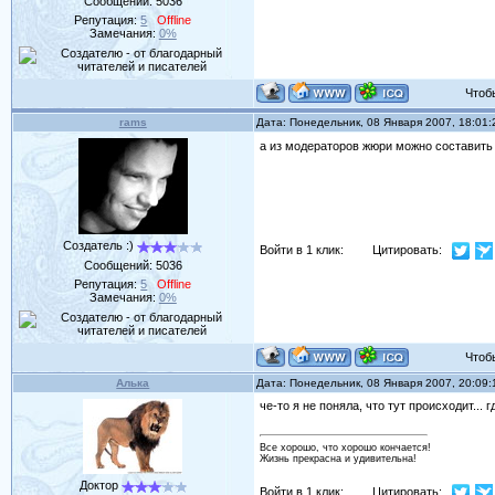
Сообщений:
5036
Репутация:
5
Offline
Замечания:
0%
Чтобы 
rams
Дата: Понедельник, 08 Января 2007, 18:01
а из модераторов жюри можно составит
Создатель :)
Войти в 1 клик:
Цитировать:
Сообщений:
5036
Репутация:
5
Offline
Замечания:
0%
Чтобы 
Алька
Дата: Понедельник, 08 Января 2007, 20:09
че-то я не поняла, что тут происходит... 
Все хорошо, что хорошо кончается!
Жизнь прекрасна и удивительна!
Доктор
Войти в 1 клик:
Цитировать: