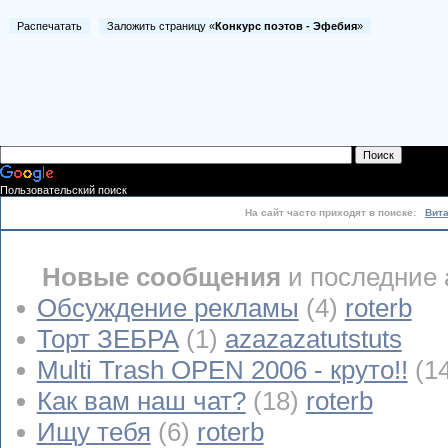
Распечатать
Заложить страницу «
Конкурс поэтов - Эфебия
»
Пользовательский поиск
На сайт часто приходят в поиске:
Вит
Новые сообщения
и последние 
Обсуждение рекламы
(4)
roterb
Торт ЗЕБРА
(1)
azazazatutstuts
Multi Trash OPEN 2006 - круто!!
(1
Как вам наш чат?
(18)
roterb
Ищу тебя
(6)
roterb