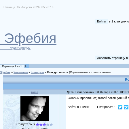
Пятница, 07 Августа 2026, 05:26:16
Войти
в 1 клик для
Эфебия
Мультифорум
Добавить страницу в
1
Страница
1
из
1
Эфебия
»
Увлечения
»
Конкурсы
»
Конкурс поэтов
(Соревнование в стихосложении)
К
rams
Дата: Понедельник, 08 Января 2007, 18:00
Особых правил нет, любой заглянувший 
Войти в 1 клик:
Цитировать:
Создатель :)