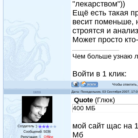
"лекарством"))
Ещё есть такая п
весит поменьше, н
строятся и анали
Может просто кто-
Чем больше узнаю 
Войти в 1 клик:
Чтобы ответить, 
rams
Дата: Понедельник, 03 Сентября 2007, 17:
Quote
(
Глюк
)
400 МБ
мой сайт щас на 1
Создатель :)
Сообщений:
5036
Мб
Репутация:
5
Offline