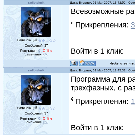
radiotehnik
Дата: Вторник, 01 Мая 2007, 13:42:52 | Со
Всевозможные рас
Прикрепления:
3
Начинающий
Сообщений:
37
Войти в 1 клик:
Репутация:
0
Offline
Замечания:
0%
Чтобы ответить, 
radiotehnik
Дата: Вторник, 01 Мая 2007, 13:45:32 | Со
Программа для ра
трехфазных, с ра
Прикрепления:
1
Начинающий
Сообщений:
37
Репутация:
0
Offline
Замечания:
0%
Войти в 1 клик: