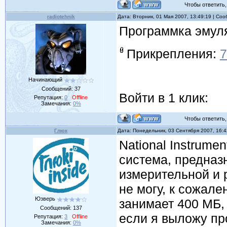
Чтобы ответить, 
radiotehnik
Дата: Вторник, 01 Мая 2007, 13:49:19 | Со
Программка эмуля
Прикрепления:
7
Начинающий
Сообщений:
37
Войти в 1 клик:
Репутация:
0
Offline
Замечания:
0%
Чтобы ответить, 
Глюк
Дата: Понедельник, 03 Сентября 2007, 16:
National Instrum
система, предназ
измерительной и
не могу, к сожал
Юзверь
занимает 400 МБ,
Сообщений:
137
если я выложу пр
Репутация:
3
Offline
Замечания:
0%