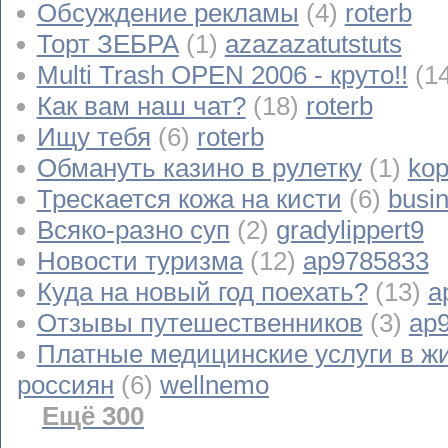
Обсуждение рекламы
(4)
roterb
Торт ЗЕБРА
(1)
azazazatutstuts
Multi Trash OPEN 2006 - круто!!
(1
Как вам наш чат?
(18)
roterb
Ищу тебя
(6)
roterb
Обмануть казино в рулетку
(1)
kop
Трескается кожа на кисти
(6)
busi
Всяко-разно суп
(2)
gradylippert9
Новости туризма
(12)
ap9785833
Куда на новый год поехать?
(13)
a
Отзывы путешественников
(3)
ap
Платные медицинские услуги в ж
россиян
(6)
wellnemo
Ещё 300