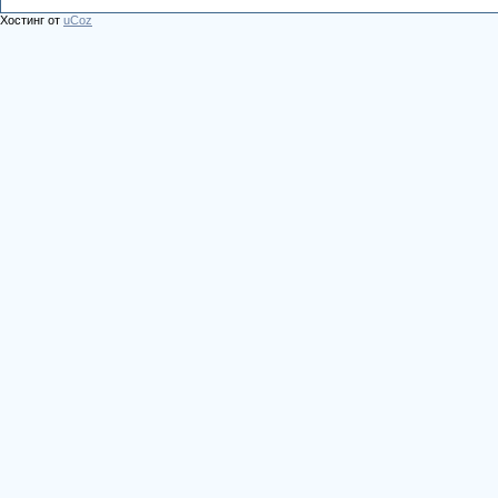
Хостинг от
uCoz