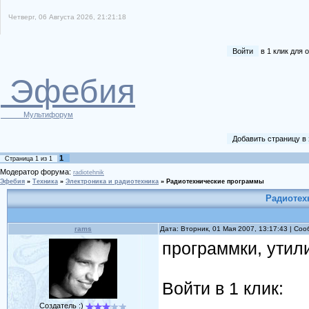
Четверг, 06 Августа 2026, 21:21:18
Войти
в 1 клик для
Эфебия
Мультифорум
Добавить страницу в
1
Страница
1
из
1
Модератор форума:
radiotehnik
Эфебия
»
Техника
»
Электроника и радиотехника
»
Радиотехнические программы
Радиотех
rams
Дата: Вторник, 01 Мая 2007, 13:17:43 | Со
программки, утил
Войти в 1 клик:
Создатель :)