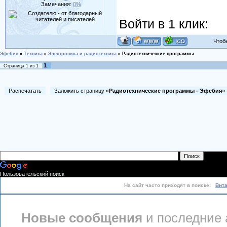
Замечания:
0%
Войти в 1 клик:
Чтобы 
Эфебия
»
Техника
»
Электроника и радиотехника
»
Радиотехнические программы
1
Страница
1
из
1
Распечатать
Заложить страницу «
Радиотехнические программы - Эфебия
Пользовательский поиск
На сайт часто приходят в поиске:
Вит
Новые сообщения
и последние 