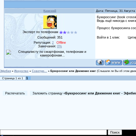
Камский
Дата: Пятница, 31 Августа
Буккроссинг (book cross
Ведь ещё никогда с кни
Процесс буккросинга сос
Эксперт по телефонам
Сообщений:
351
Войти в 1 клик:
Цити
Репутация:
2
Offline
Замечания:
0%
Эфебия
»
Искусство
»
Советую...
»
Буккроссинг или Движение книг
(Слышали ли Вы об этом дви
1
Страница
1
из
1
Распечатать
Заложить страницу «
Буккроссинг или Движение книг - Эфеби