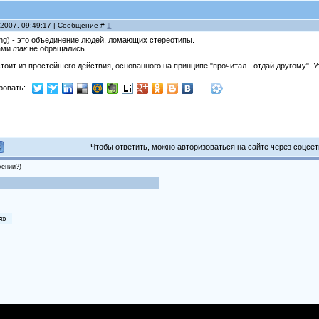
 2007, 09:49:17 | Сообщение #
1
ing) - это объединение людей, ломающих стереотипы.
гами
так
не обращались.
тоит из простейшего действия, основанного на принципе "прочитал - отдай другому". 
ровать:
Чтобы ответить, можно авторизоваться на сайте через соцсети
жении?)
я
»