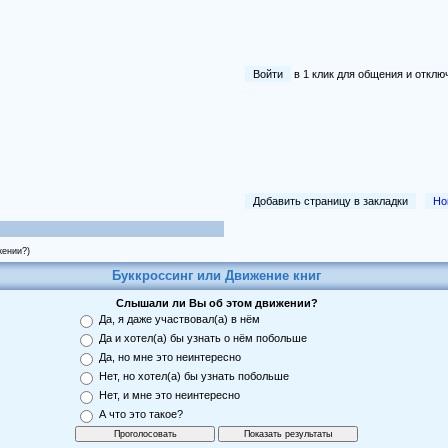
Войти
в 1 клик для общения и отк
Добавить страницу в закладки
Но
жении?)
Буккроссинг или Движение книг
Слышали ли Вы об этом движении?
Да, я даже участвовал(а) в нём
Да и хотел(а) бы узнать о нём побольше
Да, но мне это неинтересно
Нет, но хотел(а) бы узнать побольше
Нет, и мне это неинтересно
А что это такое?