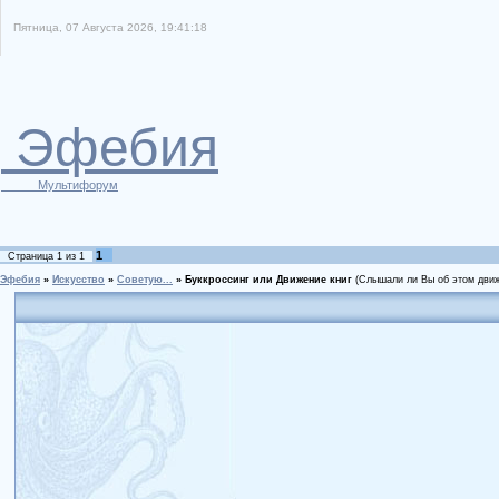
Пятница, 07 Августа 2026, 19:41:18
Эфебия
Мультифорум
1
Страница
1
из
1
Эфебия
»
Искусство
»
Советую...
»
Буккроссинг или Движение книг
(Слышали ли Вы об этом дви