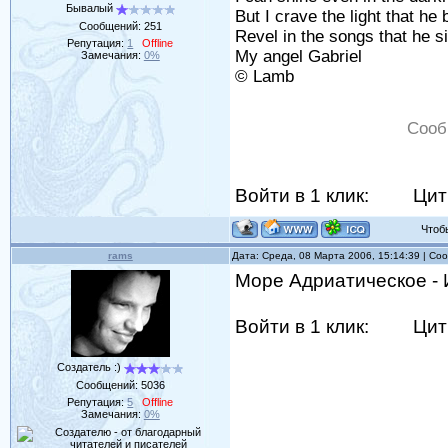
Бывалый
But I crave the light that he 
Сообщений:
251
Revel in the songs that he s
Репутация:
1
Offline
My angel Gabriel
Замечания:
0%
© Lamb
Сооб
Войти в 1 клик:
Цит
Чтобы 
rams
Дата: Среда, 08 Марта 2006, 15:14:39 | С
Море Адриатическое - И
Войти в 1 клик:
Цит
Создатель :)
Сообщений:
5036
Репутация:
5
Offline
Замечания:
0%