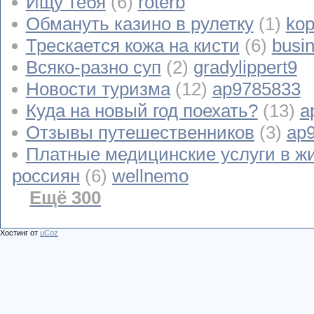
Ищу тебя
(6)
roterb
Обмануть казино в рулетку
(1)
kop
Трескается кожа на кисти
(6)
busi
Всяко-разно суп
(2)
gradylippert9
Новости туризма
(12)
ap9785833
Куда на новый год поехать?
(13)
a
Отзывы путешественников
(3)
ap
Платные медицинские услуги в ж
россиян
(6)
wellnemo
Ещё 300
Хостинг от
uCoz