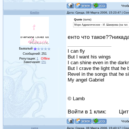
Чтобы 
Emilin
Дата: Среда, 08 Марта 2006, 15:23:47 | С
Quote
(rams)
Море Адриатическое - И. Шакирова (на тат. 
енто что такое??никад
Бывалый
I can fly
Сообщений:
251
But I want his wings
Репутация:
1
Offline
I can shine even in the dark
Замечания:
0%
But I crave the light that he 
Revel in the songs that he s
My angel Gabriel
© Lamb
Войти в 1 клик:
Цит
Чтобы 
rams
Дата: Среда, 08 Марта 2006, 15:43:17 | С