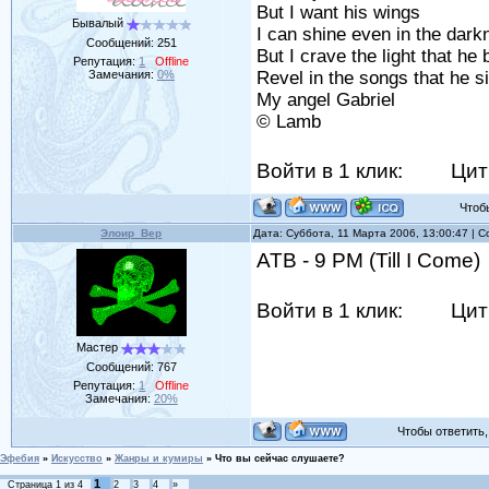
But I want his wings
Бывалый
I can shine even in the dark
Сообщений:
251
But I crave the light that he 
Репутация:
1
Offline
Замечания:
0%
Revel in the songs that he s
My angel Gabriel
© Lamb
Войти в 1 клик:
Цит
Чтобы 
Элоир_Вер
Дата: Суббота, 11 Марта 2006, 13:00:47 |
ATB - 9 PM (Till I Come)
Войти в 1 клик:
Цит
Мастер
Сообщений:
767
Репутация:
1
Offline
Замечания:
20%
Чтобы ответить, 
Эфебия
»
Искусство
»
Жанры и кумиры
»
Что вы сейчас слушаете?
1
Страница
1
из
4
2
3
4
»