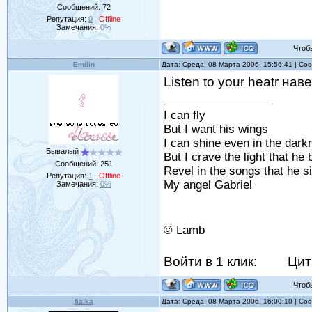
Сообщений:
72
Репутация:
0
Offline
Замечания:
0%
Чтобы 
Emilin
Дата: Среда, 08 Марта 2006, 15:56:41 | С
Listen to your heatr наве
I can fly
But I want his wings
I can shine even in the dark
Бывалый
But I crave the light that he 
Сообщений:
251
Revel in the songs that he s
Репутация:
1
Offline
My angel Gabriel
Замечания:
0%
© Lamb
Войти в 1 клик:
Цит
Чтобы 
fialka
Дата: Среда, 08 Марта 2006, 16:00:10 | С