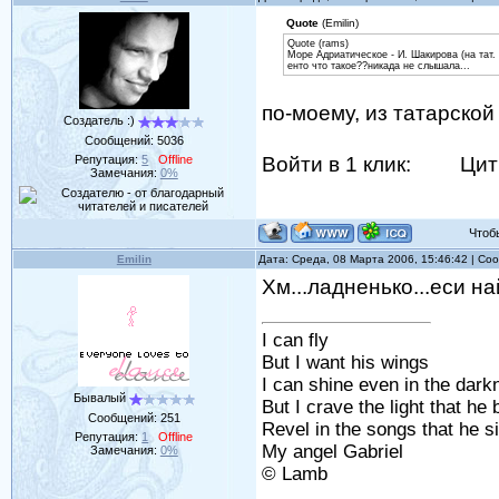
Quote
(Emilin)
Quote (rams)
Море Адриатическое - И. Шакирова (на тат. 
енто что такое??никада не слышала...
по-моему, из татарской 
Создатель :)
Сообщений:
5036
Репутация:
5
Offline
Войти в 1 клик:
Цит
Замечания:
0%
Чтобы 
Emilin
Дата: Среда, 08 Марта 2006, 15:46:42 | С
Хм...ладненько...еси на
I can fly
But I want his wings
I can shine even in the dark
Бывалый
But I crave the light that he 
Сообщений:
251
Revel in the songs that he s
Репутация:
1
Offline
My angel Gabriel
Замечания:
0%
© Lamb