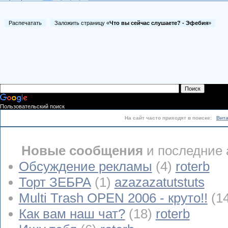
Распечатать
Заложить страницу «
Что вы сейчас слушаете? - Эфебия
»
Пользовательский поиск
На сайт часто приходят в поиске:
Вит
Новые сообщения
и последние 
Обсуждение рекламы
(4)
roterb
Торт ЗЕБРА
(1)
azazazatutstuts
Multi Trash OPEN 2006 - круто!!
(1
Как вам наш чат?
(18)
roterb