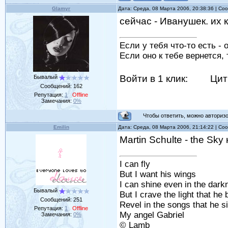
Glamyr
Дата: Среда, 08 Марта 2006, 20:38:36 | С
сейчас - Иванушек. их 
Если у тебя что-то есть - 
Если оно к тебе вернется, 
Войти в 1 клик:
Цит
Бывалый
Сообщений:
162
Репутация:
1
Offline
Замечания:
0%
Чтобы ответить, можно авторизов
Emilin
Дата: Среда, 08 Марта 2006, 21:14:22 | С
Martin Schulte - the Sk
I can fly
But I want his wings
I can shine even in the dark
Бывалый
But I crave the light that he 
Сообщений:
251
Revel in the songs that he s
Репутация:
1
Offline
My angel Gabriel
Замечания:
0%
© Lamb