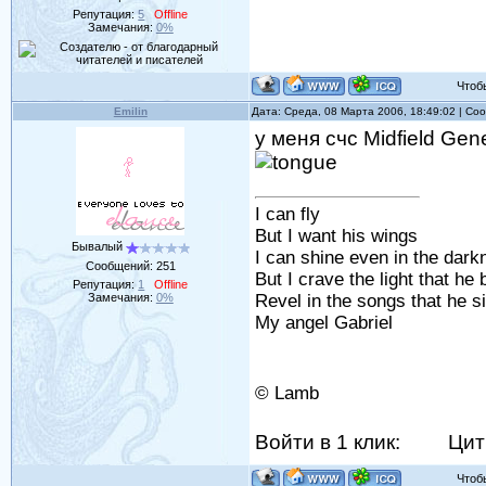
Репутация:
5
Offline
Замечания:
0%
Чтобы 
Emilin
Дата: Среда, 08 Марта 2006, 18:49:02 | С
у меня счc Midfield Gen
I can fly
But I want his wings
Бывалый
I can shine even in the dark
Сообщений:
251
But I crave the light that he 
Репутация:
1
Offline
Замечания:
0%
Revel in the songs that he s
My angel Gabriel
© Lamb
Войти в 1 клик:
Цит
Чтобы 