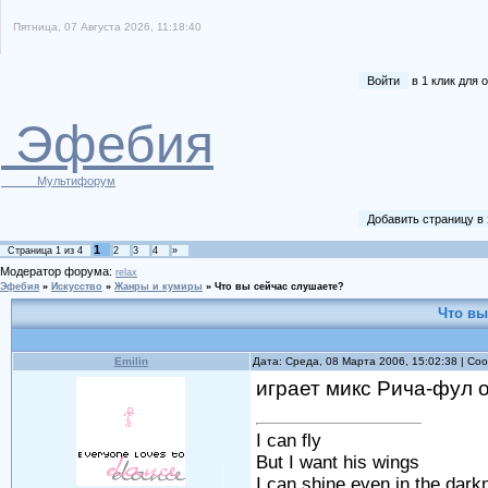
Пятница, 07 Августа 2026, 11:18:40
Войти
в 1 клик для
Эфебия
Мультифорум
Добавить страницу в
1
Страница
1
из
4
2
3
4
»
Модератор форума:
relax
Эфебия
»
Искусство
»
Жанры и кумиры
»
Что вы сейчас слушаете?
Что вы
Emilin
Дата: Среда, 08 Марта 2006, 15:02:38 | С
играет микс Рича-фул он
I can fly
But I want his wings
I can shine even in the dark