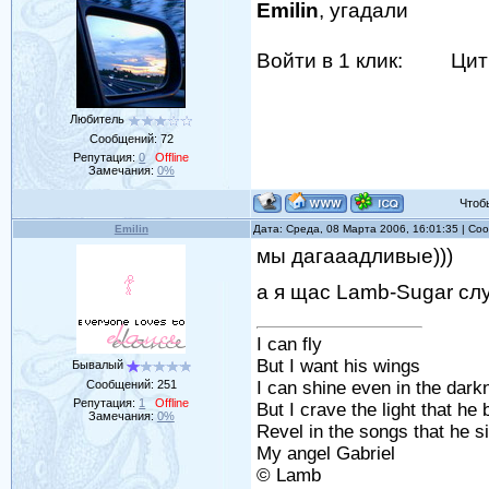
Emilin
, угадали
Войти в 1 клик:
Цит
Любитель
Сообщений:
72
Репутация:
0
Offline
Замечания:
0%
Чтобы 
Emilin
Дата: Среда, 08 Марта 2006, 16:01:35 | С
мы дагааадливые)))
а я щас Lamb-Sugar сл
I can fly
But I want his wings
Бывалый
Сообщений:
251
I can shine even in the dark
Репутация:
1
Offline
But I crave the light that he 
Замечания:
0%
Revel in the songs that he s
My angel Gabriel
© Lamb