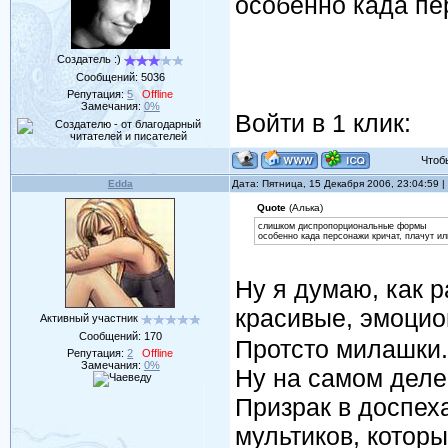
особенно када пе
Создатель :)
Сообщений:
5036
Репутация:
5
Offline
Замечания:
0%
Войти в 1 клик:
Чтобы 
Edda
Дата: Пятница, 15 Декабря 2006, 23:04:59
Quote
(Алька)
слишком диспропорциональные формы
особенно када персонажи кричат, плачут и
Ну я думаю, как 
красивые, эмоцио
Активный участник
Сообщений:
170
Протсто милашки.
Репутация:
2
Offline
Замечания:
0%
Ну на самом деле
Призрак в доспех
мультиков, котор