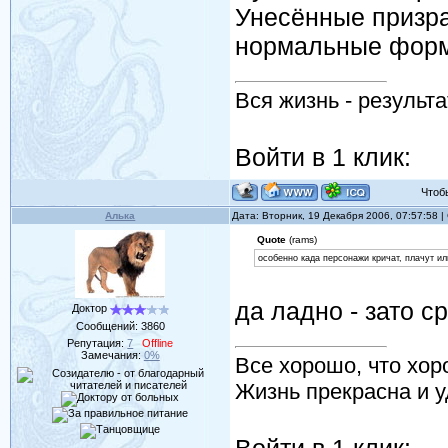
Унесённые призра
нормальные форм
Вся жизнь - результ
Войти в 1 клик:
Чтобы 
Алька
Дата: Вторник, 19 Декабря 2006, 07:57:58 
Quote
(rams)
особенно када персонажи кричат, плачут и
да ладно - зато с
Доктор
Сообщений:
3860
Репутация:
7
Offline
Замечания:
0%
Все хорошо, что хор
Жизнь прекрасна и у