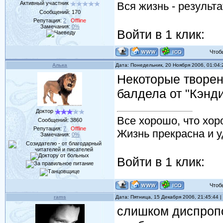
Активный участник
Вся жизнь - результ
Сообщений:
170
Репутация:
2
Offline
Замечания:
0%
Войти в 1 клик:
Чтобы 
Алька
Дата: Понедельник, 20 Ноября 2006, 01:04
Некоторые творени
балдела от "Кэнд
Доктор
Все хорошо, что хор
Сообщений:
3860
Репутация:
7
Offline
Жизнь прекрасна и у
Замечания:
0%
Войти в 1 клик:
Чтобы 
rams
Дата: Пятница, 15 Декабря 2006, 21:45:44
слишком диспро