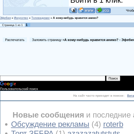
Войти в 1 клик:
Чтобы 
Эфебия
»
Искусство
»
Телевидение
»
А кому-нибудь нравится анимэ?
1
Страница
1
из
1
Распечатать
Заложить страницу «
А кому-нибудь нравится анимэ? - Эфеби
Пользовательский поиск
На сайт часто приходят в поиске:
Вит
Новые сообщения
и последние 
Обсуждение рекламы
(4)
roterb
Торт ЗЕБРА
(1)
azazazatutstuts