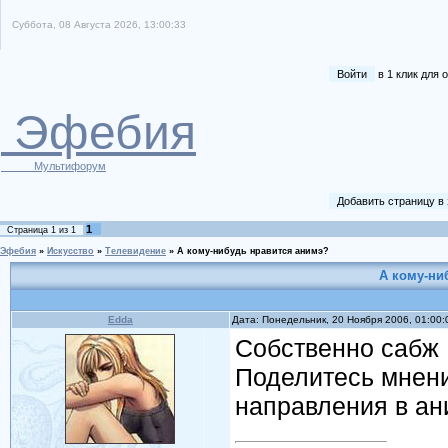
Суббота, 08 Августа 2026, 13:00:33
Войти
в 1 клик для
Эфебия
Мультифорум
Добавить страницу в
1
Страница
1
из
1
Эфебия
»
Искусство
»
Телевидение
»
А кому-нибудь нравится анимэ?
А кому-ни
Edda
Дата: Понедельник, 20 Ноября 2006, 01:00
Собственно сабж
Поделитесь мнени
направления в ан