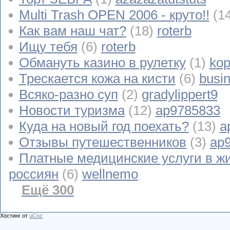
Multi Trash OPEN 2006 - круто!!
(1
Как вам наш чат?
(18)
roterb
Ищу тебя
(6)
roterb
Обмануть казино в рулетку
(1)
kop
Трескается кожа на кисти
(6)
busi
Всяко-разно суп
(2)
gradylippert9
Новости туризма
(12)
ap9785833
Куда на новый год поехать?
(13)
a
Отзывы путешественников
(3)
ap
Платные медицинские услуги в ж
россиян
(6)
wellnemo
Ещё 300
Хостинг от
uCoz