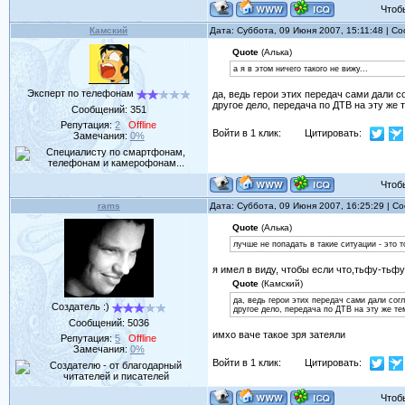
Чтобы 
Камский
Дата: Суббота, 09 Июня 2007, 15:11:48 | 
Quote
(Алька)
а я в этом ничего такого не вижу...
Эксперт по телефонам
да, ведь герои этих передач сами дали с
другое дело, передача по ДТВ на эту же 
Сообщений:
351
Репутация:
2
Offline
Войти в 1 клик:
Цитировать:
Замечания:
0%
Чтобы 
rams
Дата: Суббота, 09 Июня 2007, 16:25:29 | 
Quote
(Алька)
лучше не попадать в такие ситуации - это т
я имел в виду, чтобы если что,тьфу-тьфу
Quote
(Камский)
да, ведь герои этих передач сами дали согл
Создатель :)
другое дело, передача по ДТВ на эту же те
Сообщений:
5036
имхо ваче такое зря затеяли
Репутация:
5
Offline
Замечания:
0%
Войти в 1 клик:
Цитировать:
Чтобы 