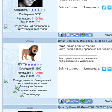
Войти в 1 клик:
Цитировать:
Создатель :)
Сообщений:
5036
Репутация:
5
Offline
Замечания:
0%
Чтобы 
Алька
Дата: Четверг, 07 Июня 2007, 11:36:56 | С
rams
, лично я так не считаю
имхо, если о твоей проблеме все знают и
Все хорошо, что хорошо кончается!
Жизнь прекрасна и удивительна!
Доктор
Сообщений:
3860
Войти в 1 клик:
Цитировать:
Репутация:
7
Offline
Замечания:
0%
Чтобы 
rams
Дата: Суббота, 09 Июня 2007, 09:21:28 | 