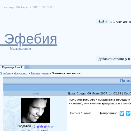
Четверг, 06 Августа 2026, 10:05:00
Войти
в 1 клик для
Эфебия
Мультифорум
Добавить страницу в
1
Страница
1
из
1
Эфебия
»
Искусство
»
Телевидение
»
По-моему, это жестоко
По-мо
rams
Дата: Среда, 06 Июня 2007, 14:02:38 | Со
имхо жестоко это - показывать передачи п
я считаю, они уже настрадались в этой 
Войти в 1 клик:
Цитировать:
Создатель :)