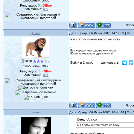
Сообщений:
5036
Репутация:
5
Offline
Замечания:
0%
Чтобы 
Алька
Дата: Среда, 06 Июня 2007, 14:19:53 | Со
а я в этом ничего такого не вижу...
Все хорошо, что хорошо кончается!
Жизнь прекрасна и удивительна!
Доктор
Войти в 1 клик:
Цитировать:
Сообщений:
3860
Репутация:
7
Offline
Замечания:
0%
Чтобы 
rams
Дата: Среда, 06 Июня 2007, 16:44:44 | Со
Quote
(Алька)
а я в этом ничего такого не вижу...
имхо это оскорбление