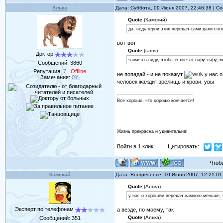
Алька
Дата: Суббота, 09 Июня 2007, 22:46:38 | 
Quote
(Камский)
да, ведь герои этих передач сами дали согл
вот-вот
Quote
(rams)
Доктор
я имел в виду, чтобы если что,тьфу-тьфу, 
Сообщений:
3860
Репутация:
7
Offline
не попадай - и не покажут
у нас о
Замечания:
0%
человек жаждит зрелищь и крови. увы
Все хорошо, что хорошо кончается!
Жизнь прекрасна и удивительна!
Войти в 1 клик:
Цитировать:
Чтобы 
Камский
Дата: Воскресенье, 10 Июня 2007, 12:21:0
Quote
(Алька)
у нас о хорошем передач намного меньше, ч
Эксперт по телефонам
а везде, по моему, так
Quote
(Алька)
Сообщений:
351