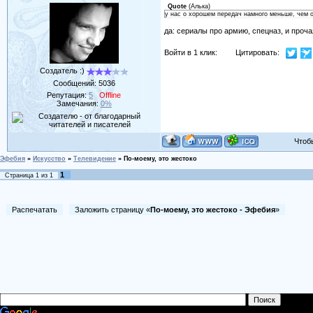
Quote
(
Алька
)
у нас о хорошем передач намного меньше, чем о 
да: сериалы про армию, спецназ, и про
Войти в 1 клик:
Цитировать:
Создатель :)
Сообщений:
5036
Репутация:
5
Offline
Замечания:
0%
Чтобы 
Эфебия
»
Искусство
»
Телевидение
»
По-моему, это жестоко
1
Страница
1
из
1
Распечатать
Заложить страницу «
По-моему, это жестоко - Эфебия
»