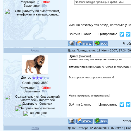
Репутация:
2
Offline
человек жаждит зрелищь и крови. увы
Замечания:
0%
именно поэтому так везде, не только у н
Войти в 1 клик:
Цитировать:
Чтобы 
Алька
Дата: Понедельник, 18 Июня 2007, 17:34:5
Quote
(
Камский
)
именно поэтому так везде, не только у нас
такова наша природа. отсюда и коррида, и
Доктор
Все хорошо, что хорошо кончается!
Сообщений:
3860
Репутация:
7
Offline
Замечания:
0%
Жизнь прекрасна и удивительна!
Войти в 1 клик:
Цитировать:
Чтобы 
rams
Дата: Четверг, 12 Июля 2007, 07:39:56 | С