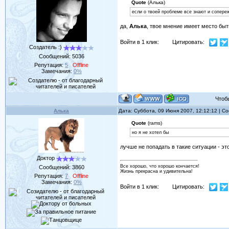
Quote
(Алька)
если о твоей проблеме все знают и сопереж
да,
Алька
, твое мнение имеет место быт
Войти в 1 клик:
Цитировать:
Создатель :)
Сообщений:
5036
Репутация:
5
Offline
Замечания:
0%
Чтобы 
Алька
Дата: Суббота, 09 Июня 2007, 12:12:12 | 
Quote
(rams)
но я не хотел бы
лучше не попадать в такие ситуации - это
Доктор
Все хорошо, что хорошо кончается!
Сообщений:
3860
Жизнь прекрасна и удивительна!
Репутация:
7
Offline
Замечания:
0%
Войти в 1 клик:
Цитировать: