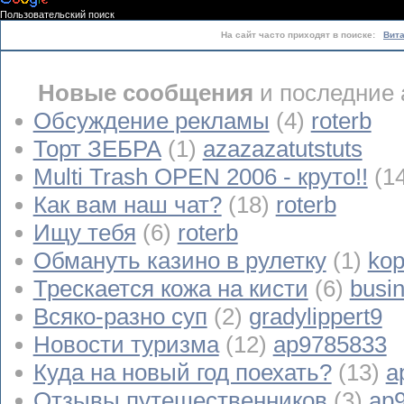
Пользовательский поиск
На сайт часто приходят в поиске:
Вит
Новые сообщения
и последние 
Обсуждение рекламы
(4)
roterb
Торт ЗЕБРА
(1)
azazazatutstuts
Multi Trash OPEN 2006 - круто!!
(1
Как вам наш чат?
(18)
roterb
Ищу тебя
(6)
roterb
Обмануть казино в рулетку
(1)
kop
Трескается кожа на кисти
(6)
busi
Всяко-разно суп
(2)
gradylippert9
Новости туризма
(12)
ap9785833
Куда на новый год поехать?
(13)
a
Отзывы путешественников
(3)
ap