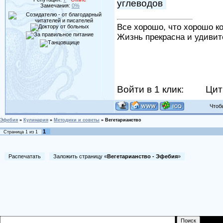
углеводов
Замечания:
0%
Все хорошо, что хорошо ко
Жизнь прекрасна и удивит
Войти в 1 клик:
Цит
Чтобы 
Эфебия
»
Кулинария
»
Методики и советы
»
Вегетарианство
1
Страница
1
из
1
Распечатать
Заложить страницу «
Вегетарианство - Эфебия
»