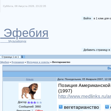
Суббота, 08 Августа 2026, 23:22:35
Войти
в 1 клик для
Эфебия
Мультифорум
Добавить страницу в
1
Страница
1
из
1
Эфебия
»
Кулинария
»
Методики и советы
»
Вегетарианство
В
Алька
Дата: Понедельник, 05 Февраля 2007, 12:3
Позиция Американской 
(1997)
http://www.medlinks.ru/a
Доктор
вегетарианство
Сообщений:
3860
Репутация:
7
Offline