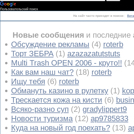
Пользовательский поиск
На сайт часто приходят в поиске:
Вит
Новые сообщения
и последние 
Обсуждение рекламы
(4)
roterb
Торт ЗЕБРА
(1)
azazazatutstuts
Multi Trash OPEN 2006 - круто!!
(1
Как вам наш чат?
(18)
roterb
Ищу тебя
(6)
roterb
Обмануть казино в рулетку
(1)
kop
Трескается кожа на кисти
(6)
busi
Всяко-разно суп
(2)
gradylippert9
Новости туризма
(12)
ap9785833
Куда на новый год поехать?
(13)
a