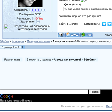
Quote
(Алька)
ты ещё молоко парное с пакетиргованым ср
Создатель :)
Сообщений:
5036
пажалста! парное сто раз лучше!
Репутация:
5
Offline
Замечания:
0%
Войти в 1 клик:
Цитировать:
Чтобы 
Эфебия
»
Кулинария
»
Методики и советы
»
А ведь так вкуснее!
(Вы знаете секрет усиления вку
1
Страница
1
из
1
Распечатать
Заложить страницу «
А ведь так вкуснее! - Эфебия
»
Пользовательский поиск
На сайт часто приходят в поиске:
Вит