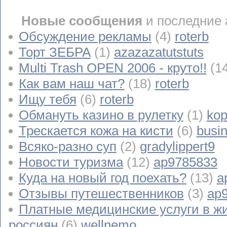
Новые сообщения
и последние 
Обсуждение рекламы
(4)
roterb
Торт ЗЕБРА
(1)
azazazatutstuts
Multi Trash OPEN 2006 - круто!!
(1
Как вам наш чат?
(18)
roterb
Ищу тебя
(6)
roterb
Обмануть казино в рулетку
(1)
kop
Трескается кожа на кисти
(6)
busi
Всяко-разно суп
(2)
gradylippert9
Новости туризма
(12)
ap9785833
Куда на новый год поехать?
(13)
a
Отзывы путешественников
(3)
ap
Платные медицинские услуги в ж
россиян
(6)
wellnemo