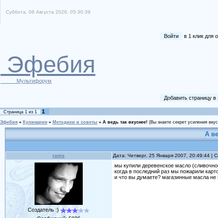
Суббота, 08 Августа 2026, 05:30:39
Войти
в 1 клик для
Эфебия
Мультифорум
Добавить страницу в
1
Страница
1
из
1
Эфебия
»
Кулинария
»
Методики и советы
»
А ведь так вкуснее!
(Вы знаете секрет усиления вку
А в
rams
Дата: Четверг, 25 Января 2007, 20:49:44 |
мы купили деревенское масло (сливочно
когда в последний раз мы пожарили карт
и что вы думаете? магазинные масла не и
Создатель :)