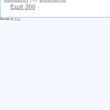
Ещё 300
Хостинг от
uCoz