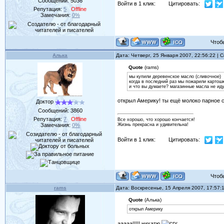
Сообщений:
5036
Войти в 1 клик:
Цитировать:
Репутация:
5
Offline
Замечания:
0%
Чтобы 
Алька
Дата: Четверг, 25 Января 2007, 22:56:22 |
Quote
(rams)
мы купили деревенское масло (сливочное)
когда в последний раз мы пожарили картошк
и что вы думаете? магазинные масла не иду
открыл Америку! ты ещё молоко парное 
Доктор
Сообщений:
3860
Репутация:
7
Offline
Все хорошо, что хорошо кончается!
Замечания:
0%
Жизнь прекрасна и удивительна!
Войти в 1 клик:
Цитировать:
Чтобы 
rams
Дата: Воскресенье, 15 Апреля 2007, 17:57
Quote
(Алька)
открыл Америку
ааааа!!!!! нихатю