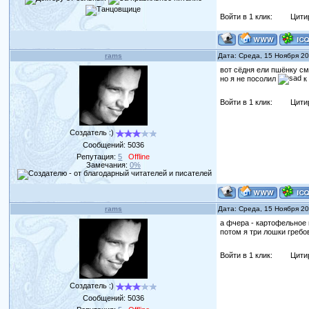
Войти в 1 клик:
Цити
rams
Дата: Среда, 15 Ноября 2
вот сёдня ели пшёнку см
но я не посолил
к
Войти в 1 клик:
Цити
Создатель :)
Сообщений:
5036
Репутация:
5
Offline
Замечания:
0%
rams
Дата: Среда, 15 Ноября 2
а фчера - картофельное 
потом я три лошки греб
Войти в 1 клик:
Цити
Создатель :)
Сообщений:
5036