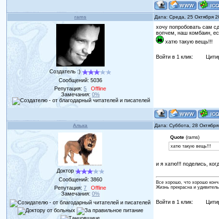
rams
Дата: Среда, 25 Октября 2
хочу попробовать сам сд
вопчем, наш комбаин, ес
хатю такую вещь!!!
Войти в 1 клик:
Цити
Создатель :)
Сообщений:
5036
Репутация:
5
Offline
Замечания:
0%
Алька
Дата: Суббота, 28 Октября
Quote
(rams)
хатю такую вещь!!!
и я хатю!!! поделись, к
Доктор
Сообщений:
3860
Все хорошо, что хорошо конч
Репутация:
7
Offline
Жизнь прекрасна и удивитель
Замечания:
0%
Войти в 1 клик:
Цити