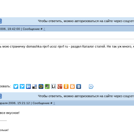
Чтобы ответить, можно авторизоваться на сайте через соцсети
2006, 19:42:00 | Сообщение #
2
мою страничку domashka njxrf ucoz njxrf ru - раздел Каталог статей. Не так уж много, 
ровать:
Чтобы ответить, можно авторизоваться на сайте через соцсети
враля 2006, 15:21:12 | Сообщение #
3
все вкусное!
больше!