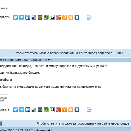
больше!
ровать:
Чтобы ответить, можно авторизоваться на сайте через соцсети в 1 клик!
ября 2006, 08:52:52 | Сообщение #
6
лодильник, накидал, что есть в миску, порезал и в духовку минут на 40...
 хичин (кавказское блюдо):
артофеля
к блины на сковородке до легкого подрумянивания на сильном огно.
ается!
на!
ровать:
Чтобы ответить, можно авторизоваться на сайте через соцсети
тября 2006, 11:22:34 | Сообщение #
7