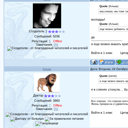
Quote
(Алька)
вкусняшка, мы тоже т
молодцы!
Quote
(Алька)
еще можно добавить л
Создатель :)
Сообщений:
5036
да
---------------------------
Репутация:
5
Offline
и еще можно макать кра
Замечания:
0%
Войти в 1 клик:
Цити
Алька
Дата: Вторник, 24 Октября
Quote
(rams)
и еще можно макать к
я в слюнях утонула.... б
Доктор
Сообщений:
3860
Все хорошо, что хорошо конч
Жизнь прекрасна и удивитель
Репутация:
7
Offline
Замечания:
0%
Войти в 1 клик:
Цити