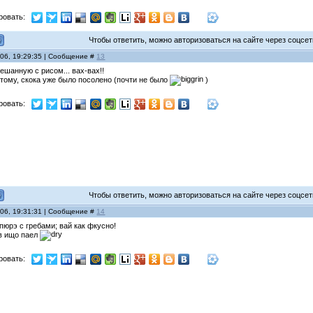
ровать:
Чтобы ответить, можно авторизоваться на сайте через соцсети
006, 19:29:35 | Сообщение #
13
ешанную с рисом... вах-вах!!
 тому, скока уже было посолено (почти не было
)
ровать:
Чтобы ответить, можно авторизоваться на сайте через соцсети
006, 19:31:31 | Сообщение #
14
пюрэ с гребами; вай как фкусно!
ов ищо паел
ровать: