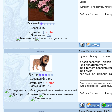
Дайва
Желания - это ресурс. Хоти 
Войти в 1 клик:
Цити
Бывалый
Сообщений:
319
Репутация:
1
Offline
Замечания:
0%
Алька
Дата: Воскресенье, 15 Окт
лучшее блюдо - открыл хо
а если серьезно - люблю
200г престного теста
100г тертого вареного к
100г сыра
все смешать и жарить ка
Доктор
Сообщений:
3860
Репутация:
7
Offline
Все хорошо, что хорошо конч
Замечания:
0%
Жизнь прекрасна и удивитель
Войти в 1 клик:
Цити
rams
Дата: Понедельник, 23 Ок