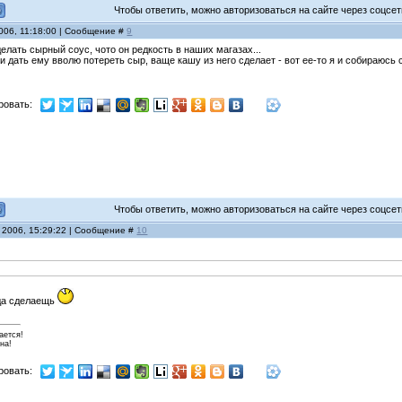
Чтобы ответить, можно авторизоваться на сайте через соцсети
006, 11:18:00 | Сообщение #
9
елать сырный соус, чото он редкость в наших магазах...
и дать ему вволю потереть сыр, ваще кашу из него сделает - вот ее-то я и собираю
ровать:
Чтобы ответить, можно авторизоваться на сайте через соцсети
 2006, 15:29:22 | Сообщение #
10
огда сделаещь
ается!
на!
ровать: