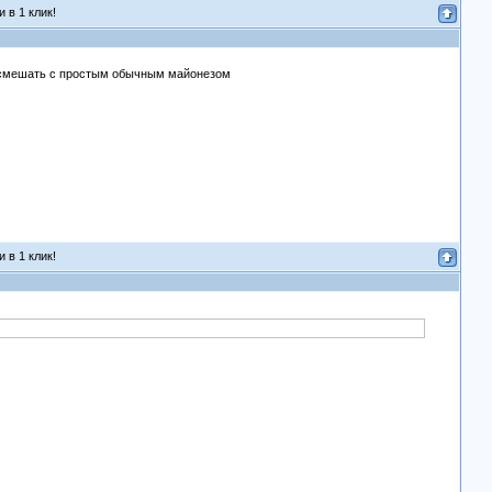
 в 1 клик!
сь смешать с простым обычным майонезом
 в 1 клик!