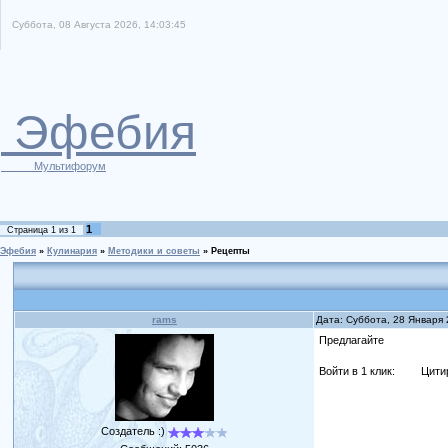
Суббота, 08 Августа 2026, 14:03:45
Эфебия
Мультифорум
1
Страница
1
из
1
Эфебия
»
Кулинария
»
Методики и советы
»
Рецепты
rams
Дата: Суббота, 28 Января
Предлагайте
Войти в 1 клик:
Цити
Создатель :)