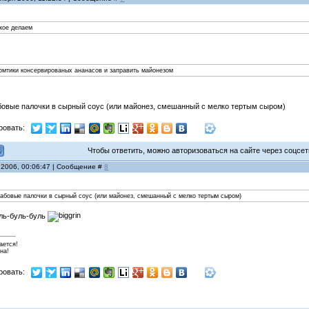
акое делаем
омтики консервированых ананасов и заправить майонезом
бовые палочки в сырный соус (или майонез, смешанный с мелко тертым сыром)
ровать:
Чтобы ответить, можно авторизоваться на сайте через соцсети
 2006, 00:06:47 | Сообщение #
8
рабовые палочки в сырный соус (или майонез, смешанный с мелко тертым сыром)
уль-буль-буль
ается!
на!
ровать: