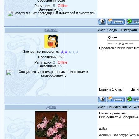
Сообщений:
5036
Репутация:
5
Offline
Замечания:
0%
Камский
Дата: Среда, 01 Февраля 
Quote
(rams) предлагайте
Предлагаю всем посетить 
Эксперт по телефонам
Сообщений:
351
Репутация:
2
Offline
Замечания:
0%
Войти в 1 клик:
Цити
Дайва
Дата: Понедельник, 27 Фе
Пишите рецепты!
Все кушают и наверняка 
Дайва
Желания - это ресурс. Хоти 