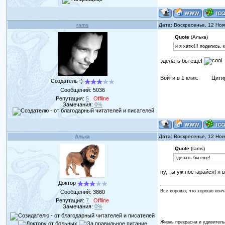
rams
Дата: Воскресенье, 12 Но
Quote
(Алька)
и я хатю!!! поделись,
зделать бы еще!
Войти в 1 клик:
Цити
Создатель :)
Сообщений:
5036
Репутация:
5
Offline
Замечания:
0%
Алька
Дата: Воскресенье, 12 Но
Quote
(rams)
зделать бы еще!
ну, ты уж постарайся! я 
Доктор
Все хорошо, что хорошо конч
Сообщений:
3860
Репутация:
7
Offline
Замечания:
0%
Жизнь прекрасна и удивитель