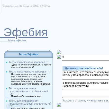
Воскресенье, 09 Августа 2026, 12:52:57
Эфебия
Мультифорум
Тесты Эфебии
»
Тесты физического здоровья
[1]
Здесь не нужно отжиматься, а просто
отвечать на вопросы!
Насколько вы любите себя?
Тесты психического здоровья
[7]
Вы считаете, что фильм "Невезучие"
Не относитесь к тестам слишком
нет ли у Вас проблем с самооценкой
серьёзно, но если в результатах
содержится доля истины, она
поможет Вам понять, в каком
В тесте разрешено выбирать только 
направлении стоит двигаться дальше.
Вопросов в тесте:
13
.
Тесты для выявления
психологических особенностей
[14]
Познай себя - познаешь мир!
Заложить страницу «
Насколько вы 
Тесты для определения
профессиональных способностей
[20]
Кому как не Вам известно Ваше