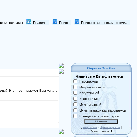
лючения рекламы
Правила
Поиск
Поиск по заголовкам форума
Опросы Эфебии
Чаще всего Вы пользуетесь:
Пароваркой
Микроволновкой
дамы? Этот тест поможет Вам узнать,
Йогуртницей
Хлебопечью
Мультиваркой
Мультиваркой как пароваркой
Блендером или миксером
[
·
]
Результаты
Архив опросов
Всего ответов:
2