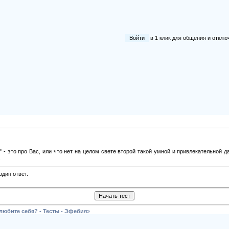
Войти
в 1 клик для общения и отк
 - это про Вас, или что нет на целом свете второй такой умной и привлекательной 
.
один ответ.
любите себя? - Тесты - Эфебия
»