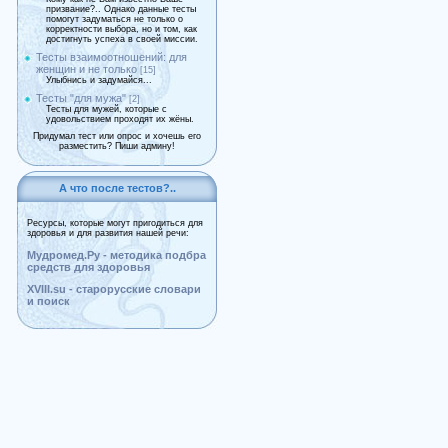
призвание?.. Однако данные тесты
помогут задуматься не только о
корректности выбора, но и том, как
достигнуть успеха в своей миссии.
Тесты взаимоотношений: для
женщин и не только
[15]
Улыбнись и задумайся...
Тесты "для мужа"
[2]
Тесты для мужей, которые с
удовольствием проходят их жёны.
Придумал тест или опрос и хочешь его
разместить? Пиши админу!
А что после тестов?..
Ресурсы, которые могут пригодиться для
здоровья и для развития нашей речи:
Мудромед.Ру - методика подбра
средств для здоровья
XVIII.su - старорусские словари
и поиск