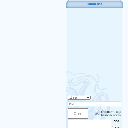
Мини-чат
500