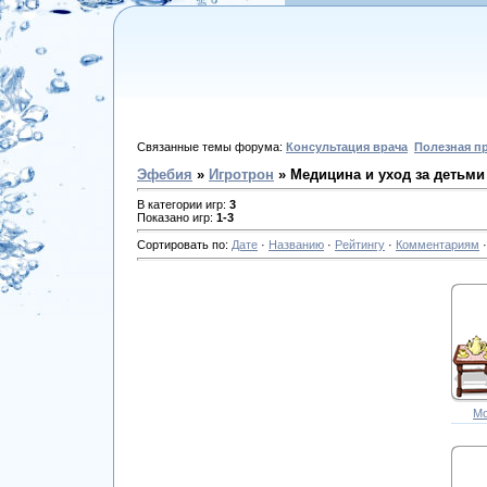
Связанные темы форума:
Консультация врача
Полезная п
Эфебия
»
Игротрон
» Медицина и уход за детьми
В категории игр
:
3
Показано игр
:
1-3
Сортировать по
:
Дате
·
Названию
·
Рейтингу
·
Комментариям
Мо