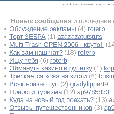
На сайт часто приходят в поиске:
Вит
Новые сообщения
и последние 
Обсуждение рекламы
(4)
roterb
Торт ЗЕБРА
(1)
azazazatutstuts
Multi Trash OPEN 2006 - круто!!
(1
Как вам наш чат?
(18)
roterb
Ищу тебя
(6)
roterb
Обмануть казино в рулетку
(1)
kop
Трескается кожа на кисти
(6)
busi
Всяко-разно суп
(2)
gradylippert9
Новости туризма
(12)
ap9785833
Куда на новый год поехать?
(13)
a
Отзывы путешественников
(3)
ap