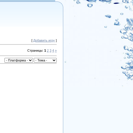
[
Добавить игру
]
Страницы
:
1
2
3
4
»