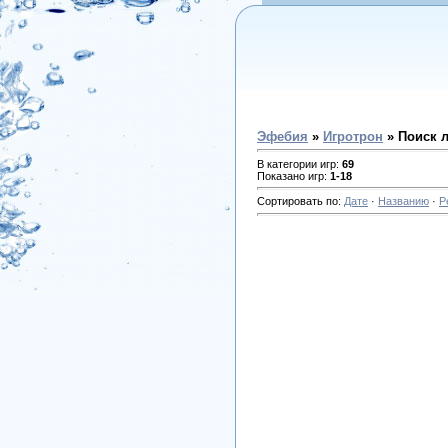
Эфебия
»
Игротрон
» Поиск 
В категории игр
:
69
Показано игр
:
1-18
Сортировать по
:
Дате
·
Названию
·
Р