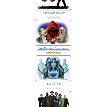
Город, которого нет
Кэти Кидман. В погоне з...
Эхо печали