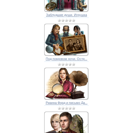
Заблудшие души. Игрушка
Под покровом ночи. Остр...
Рианна Форд и письмо Да...