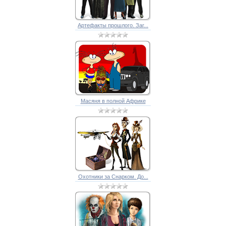
Артефакты прошлого. Заг...
Масяня в полной Африке
Охотники за Снарком. До...