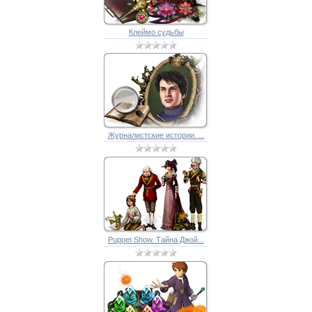
Клеймо судьбы
Журналистские истории. ...
Puppet Show. Тайна Джой...