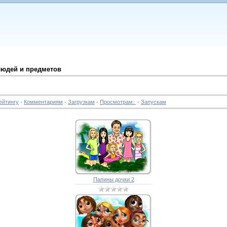
людей и предметов
ейтингу
·
Комментариям
·
Загрузкам
·
Просмотрам
·
Запускам
Папины дочки 2