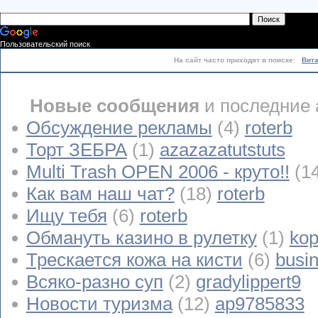
Пользовательский поиск
На сайт часто приходят в поиске:
Вит
Новые сообщения
и последние 
Обсуждение рекламы
(4)
roterb
Торт ЗЕБРА
(1)
azazazatutstuts
Multi Trash OPEN 2006 - круто!!
(1
Как вам наш чат?
(18)
roterb
Ищу тебя
(6)
roterb
Обмануть казино в рулетку
(1)
kop
Трескается кожа на кисти
(6)
busi
Всяко-разно суп
(2)
gradylippert9
Новости туризма
(12)
ap9785833