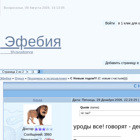
Воскресенье, 09 Августа 2026, 15:13:05
Войти
в 1 клик для
Эфебия
Мультифорум
Добавить страницу в
2
Страница
2
из
2
«
1
Эфебия
»
Отдых
»
Праздники и поздравления
»
С Новым годом!!!
(С новым счастьем))))
С 
Алька
Дата: Пятница, 29 Декабря 2006, 22:23:25
Quote
(rams)
чё так?
уроды все! говорят - де
Доктор
Сообщений:
3860
Репутация:
7
Offline