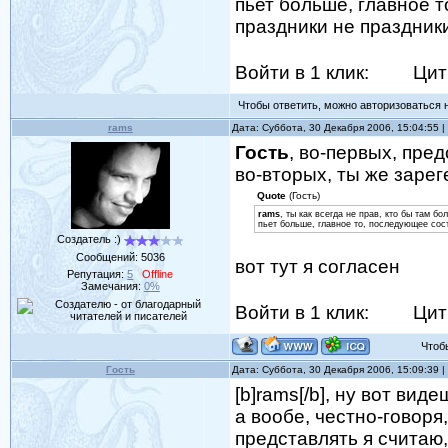
пьет больше, главное т
праздники не праздники
Войти в 1 клик:
Цит
Чтобы ответить, можно авторизоваться на
rams
Дата: Суббота, 30 Декабря 2006, 15:04:55
Гость
, во-первых, пред
во-вторых, ты же зарег
Quote
(Гость)
rams
, ты как всегда не прав, кто бы там б
пьет больше, главное то, последующее состо
Создатель :)
Сообщений:
5036
вот тут я согласен
Репутация:
5
Offline
Замечания:
0%
Войти в 1 клик:
Цит
Чтобы 
Гость
Дата: Суббота, 30 Декабря 2006, 15:09:39
[b]rams[/b], ну вот виде
а вообе, честно-говор
представлять я считаю,