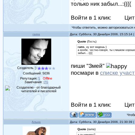
только ник забыл...:((((
Войти в 1 клик:
Цит
Чтобы ответить, можно авторизоваться на
rams
Дата: Суббота, 30 Декабря 2006, 15:15:14
Quote
(Гость)
rams
, ну вот видешь:)
а вообе, честно-говоря, ты слишком хорошо
забыл...:((((
пиши "Змей"
Создатель :)
посмари в
списке учас
Сообщений:
5036
Репутация:
5
Offline
Замечания:
0%
Войти в 1 клик:
Цит
Чтобы 
Алька
Дата: Суббота, 30 Декабря 2006, 21:30:39
Quote
(rams)
а ты нинаеш?