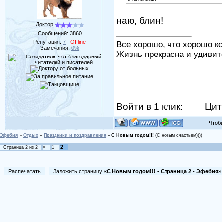
наю, блин!
Доктор
Сообщений:
3860
Репутация:
7
Offline
Все хорошо, что хорошо ко
Замечания:
0%
Жизнь прекрасна и удивит
Войти в 1 клик:
Цит
Чтобы 
Эфебия
»
Отдых
»
Праздники и поздравления
»
С Новым годом!!!
(С новым счастьем))))
2
Страница
2
из
2
«
1
Распечатать
Заложить страницу «
С Новым годом!!! - Страница 2 - Эфебия