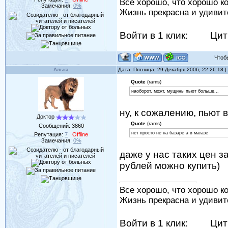
Все хорошо, что хорошо ко
Замечания:
0%
Жизнь прекрасна и удивит
Войти в 1 клик:
Цит
Чтобы 
Алька
Дата: Пятница, 29 Декабря 2006, 22:26:18
Quote
(rams)
наоборот, можт, мущины пьют больше...
ну, к сожалению, пьют 
Доктор
Quote
(rams)
Сообщений:
3860
нет просто не на базаре а в магазе
Репутация:
7
Offline
Замечания:
0%
даже у нас таких цен з
рублей можно купить)
Все хорошо, что хорошо ко
Жизнь прекрасна и удивит
Войти в 1 клик:
Цит