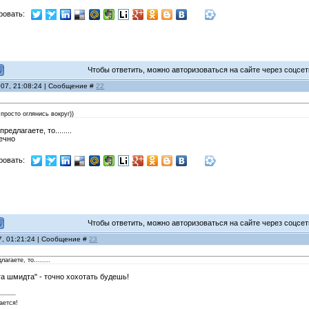
ровать:
Чтобы ответить, можно авторизоваться на сайте через соцсети
007, 21:08:24 | Сообщение #
22
просто оглянись вокруг))
редлагаете, то........
нечно
ровать:
Чтобы ответить, можно авторизоваться на сайте через соцсети
7, 01:21:24 | Сообщение #
23
агаете, то........
та шмидта" - точно хохотать будешь!
ается!