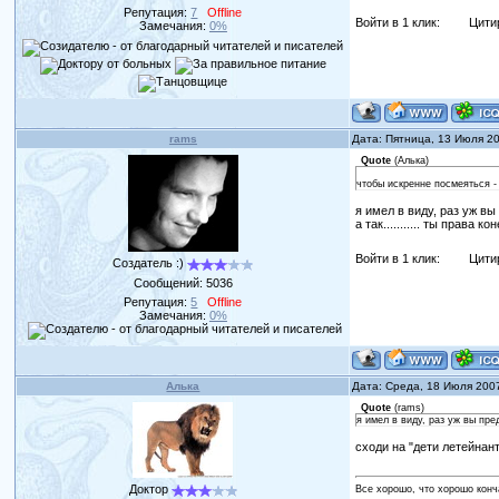
Репутация:
7
Offline
Войти в 1 клик:
Цити
Замечания:
0%
rams
Дата: Пятница, 13 Июля 2
Quote
(
Алька
)
чтобы искренне посмеяться - 
я имел в виду, раз уж вы п
а так........... ты права ко
Войти в 1 клик:
Цити
Создатель :)
Сообщений:
5036
Репутация:
5
Offline
Замечания:
0%
Алька
Дата: Среда, 18 Июля 200
Quote
(
rams
)
я имел в виду, раз уж вы предл
сходи на "дети летейнан
Доктор
Все хорошо, что хорошо конч