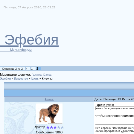
Пятница, 07 Августа 2026, 23:03:21
Эфебия
Мультифорум
2
Страница
2
из
2
«
1
Модератор форума:
,
Галинка
Danca
Эфебия
»
Искусство
»
Цирк
»
Клоуны
Алька
Дата: Пятница, 13 Июля 2
Quote
(
rams
)
хотел бы я увидеть качестве
чтобы искренне посмеять
Доктор
Все хорошо, что хорошо конч
Жизнь прекрасна и удивитель
Сообщений:
3860