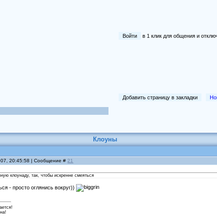
Войти
в 1 клик для общения и отк
Добавить страницу в закладки
Но
Клоуны
007, 20:45:58 | Сообщение #
21
нную клоунаду, так, чтобы искренне смеяться
ся - просто оглянись вокруг))
ается!
на!