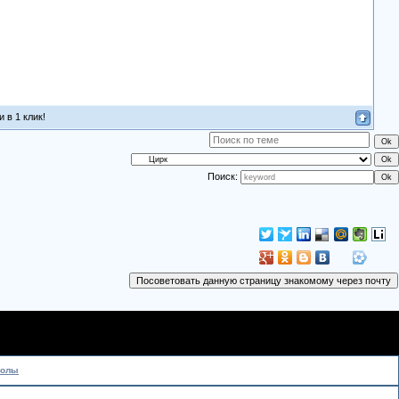
 в 1 клик!
Поиск:
колы