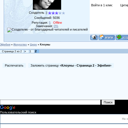
Войти в 1 клик:
Цити
Создатель :)
Сообщений:
5036
Репутация:
5
Offline
Замечания:
0%
Эфебия
»
Искусство
»
Цирк
»
Клоуны
2
Страница
2
из
2
«
1
Распечатать
Заложить страницу «
Клоуны - Страница 2 - Эфебия
»
Пользовательский поиск
На 