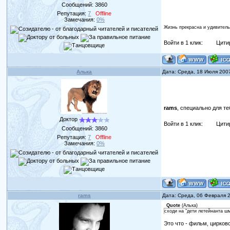
Сообщений:
3860
Репутация:
7
Offline
Замечания:
0%
Жизнь прекрасна и удивитель
Войти в 1 клик:
Цити
Алька
Дата: Среда, 18 Июля 200
rams
, специально для те
Доктор
Войти в 1 клик:
Цити
Сообщений:
3860
Репутация:
7
Offline
Замечания:
0%
rams
Дата: Среда, 06 Февраля 
Quote
(
Алька
)
сходи на "дети летейнанта шм
Это что - фильм, цирков