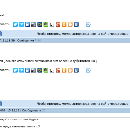
на!
ровать:
Чтобы ответить, можно авторизоваться на сайте через соцсети
7, 21:13:59 | Сообщение #
24
бя [ ссылка www.butanti.ru/html/main.htm более не действительна ]
ровать:
Чтобы ответить, можно авторизоваться на сайте через соцсети
2008, 15:32:12 | Сообщение #
25
идта" - точно хохотать будешь!
ое представление, или что?