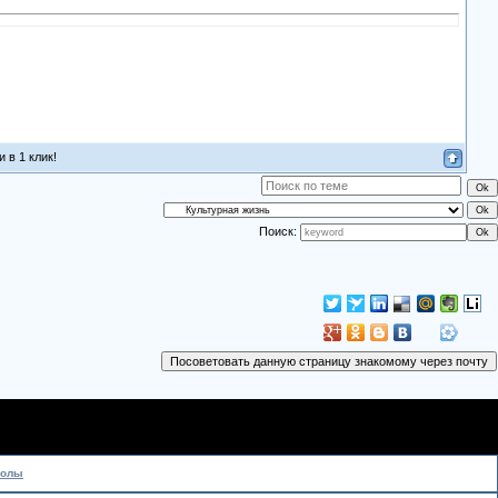
 в 1 клик!
Поиск:
колы