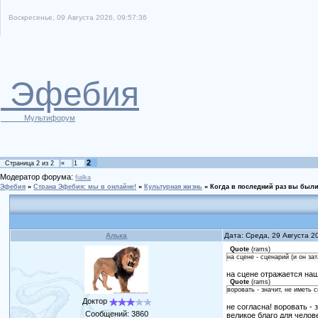
Воскресенье, 09 Августа 2026, 09:57:36
Эфебия
Мультифорум
2
Страница
2
из
2
«
1
Модератор форума:
fialka
Эфебия
»
Страна Эфебия: мы в онлайне!
»
Культурная жизнь
»
Когда в последний раз вы были
Алька
Дата: Среда, 29 Августа 2
Quote
(
rams
)
на сцене - сценарий (и он зат
на сцене отражается наш
Quote
(
rams
)
воровать - значит, не иметь 
Доктор
не согласна! воровать -
Сообщений:
3860
великое благо для челов