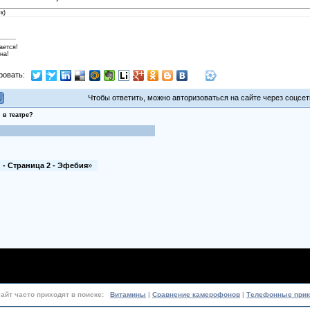
к)
ается!
на!
ровать:
Чтобы ответить, можно авторизоваться на сайте через соцсети
 в театре?
 - Страница 2 - Эфебия
»
сайт часто приходят в поиске:
Витамины
|
Сравнение камерофонов
|
Телефонные при