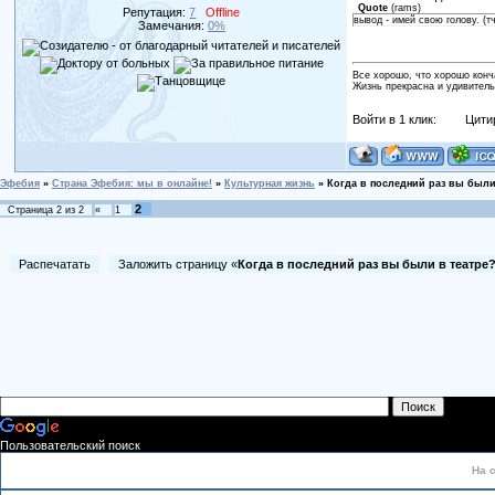
Quote
(
rams
)
Репутация:
7
Offline
вывод - имей свою голову. (тч
Замечания:
0%
Все хорошо, что хорошо конч
Жизнь прекрасна и удивитель
Войти в 1 клик:
Цити
Эфебия
»
Страна Эфебия: мы в онлайне!
»
Культурная жизнь
»
Когда в последний раз вы были
2
Страница
2
из
2
«
1
Распечатать
Заложить страницу «
Когда в последний раз вы были в театре?
Пользовательский поиск
На 