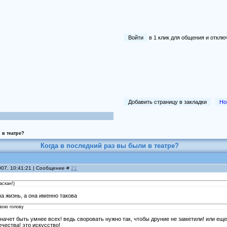
Войти
в 1 клик для общения и отк
Добавить страницу в закладки
Но
 в театре?
Когда в последний раз вы были в театре?
007, 10:41:21 | Сообщение #
21
аскан!)
а жизнь, а она именно такова
свою голову
 значет быть умнее всех! ведь своровать нужно так, чтобы друние не заметили! или ещ
ечества! это искусство!