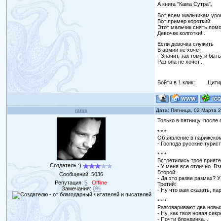
А книга "Кама Сутра".
Вот всем мальчикам уро
Вот пример короткий:
Этот мальчик снять помо
Девочке колготки!..
Если девочка служить
В армии не хочет
- Значит, так тому и быть
Раз она не хочет...
Войти в 1 клик:
Цити
rams
Дата: Пятница, 02 Марта 
Только в пятницу, после
* * *
Объявление в парижском
- Господа русские турис
* * *
Встретились трое прияте
Создатель :)
- У меня все отлично. Вз
Второй:
Сообщений:
5036
- Да это разве размах? У
Репутация:
5
Offline
Третий:
Замечания:
0%
- Ну что вам сказать, па
* * *
Разговаривают два новы
- Ну, как твоя новая сек
- Почти блондинка...