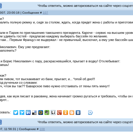
Чтобы ответить, можно авторизоваться на сайте через соцсети
2007, 23:00:16 | Сообщение #
107
ие?
налить полную рюмку и, сидя за столом, ждать, когда придет жена с работы и приготови
ли в Париж по приглашению тамошнего президента. Кароче - сервис на высшем уровне
ем удивить гостей - предлагаю каждому выбиpать бассейн по желанию.
и там... Первым Француз не выдержал - не привычный, выскочил, а ему уже бассейн ш
иколаевич. Ему уже пpедлагают:
наполнить?
и Боpис Hиколаевич с паpу, pаскpасневшийся, пpыгает в водку! Отхлебывает:
маешь!
 как?
пивом, тот выскакивает из бани, пpыгает, и... *опой об дно!!!
од pученьки со словами:
, чтож вы так?? Баваpское пиво нужно отстаивать от пены пять минут!
идев, как муж писает в раковину, жена начинает громко ругаться и требовать, чтобы он
ует...
ровать:
Чтобы ответить, можно авторизоваться на сайте через соцсети
07, 11:56:31 | Сообщение #
108