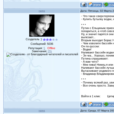
rams
Дата: Пятница, 02 Марта 
- Что такое сверхтерпен
- Купить бутылку водки, 
* * *
Путин с Ельциным пpиеха
попариться, а чтоб совс
Ну, и значит парятся он
вылезает...
Создатель :)
Вторым выходит Боpис H
- Чем изволите бассейн 
Сообщений:
5036
Он по-pусски:
Репутация:
5
Offline
- Водки!
Замечания:
0%
Hаливают бассейн водки 
- Эх-ма... Хоpошо, пони
Путина спрашивают:
- А вам чего?
- Мне пива! Немец я или
Наливают бассейн лучшим 
Вытаскивают pодимого п
- Владимир Владимирович
* * *
- Почему всякий раз, ув
- Все очень просто. Завид
Войти в 1 клик:
Цити
rams
Дата: Среда, 07 Марта 20