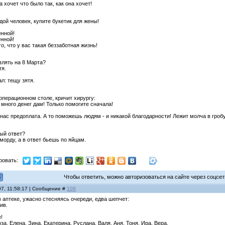
 хочет что было так, как она хочет!
дой человек, купите букетик для жены!
енной!
енной!
го, что у вас такая беззаботная жизнь!
влять на 8 Марта?
тя.
ал: тещу зятя.
операционном столе, кричит хирургу:
м много денег дам! Только помогите сначала!
 нас предоплата. А то поможешь людям - и никакой благодарности! Лежит молча в гробу 
ный ответ?
 морду, а в ответ бьешь по яйцам.
ровать:
Чтобы ответить, можно авторизоваться на сайте через соцсети
07, 11:58:17 | Сообщение #
109
 аптеке, ужасно стесняясь очереди, едва шепчет:
тив.
е!
за, Елена, Зина, Екатерина, Руслана, Валя, Аня, Тоня, Ира, Вера.