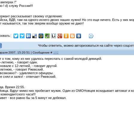
 амперах !"
чно ! d) служу России!!!
ержант рассказывает своему отделению:
войска, ВДВ, там на одного ихнего двоих наших нужно! Но это еще ничего. Есть у них м
ат называется, так тем зверям вообще оружие не дают!
ровать:
Чтобы ответить, можно авторизоваться на сайте через соцсети
враля 2007, 15:20:51 | Сообщение #
102
 о том, кому из них удалось переспать с самой молодой девицей.
5-летнюю, - говорит один.
еновале с 12-летней, - говорит другой.
3-летнюю, - говорит Ржевский.
о возможно? - удивляются офицеры.
е снял и залез! - отвечает Ржевский.
да. Время 22:55.
овца. Вдруг мимо них пробегает мужик. Один из ОМОНовцев вскидывает автомат и к
 комендантского часа!!!
живет - все равно бы за 5 минут не добежал.