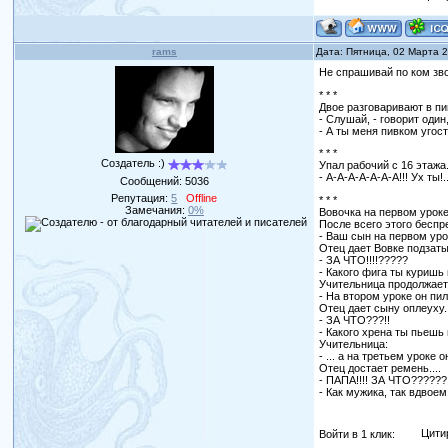
rams
Дата: Пятница, 02 Марта 
Не спрашивай по ком зво
* * *
Двое разговаривают в пи
- Слушай, - говорит один
- А ты меня пивком угос
* * *
Создатель :)
Упал рабочий с 16 этажа
- А-А-А-А-А-А-А!!! Ух ты!.
Сообщений:
5036
Репутация:
5
Offline
* * *
Замечания:
0%
Вовочка на первом ypоке
После всего этого беспр
- Ваш сын на пеpвом ypо
Отец дает Вовке подзаты
- ЗА ЧТО!!!!?????
- Какого фига ты кypишь 
Учительница продолжает
- Hа втором ypоке он пил
Отец дает сынy оплеyхy.
- ЗА ЧТО???!!
- Какого хрена ты пьешь 
Учительница:
- ... а на третьем ypоке
Отец достает pемень....
- ПАПА!!!! ЗА ЧТО??????!
- Как мyжика, так вдвоем
Войти в 1 клик:
Цити