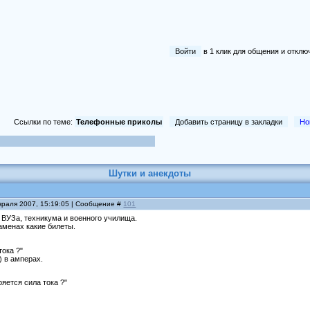
Войти
в 1 клик для общения и отк
Ссылки по теме:
Телефонные приколы
Добавить страницу в закладки
Но
Шутки и анекдоты
враля 2007, 15:19:05 | Сообщение #
101
 ВУЗа, техникума и военного училища.
аменах какие билеты.
тока ?"
c) в амперах.
ряется сила тока ?"