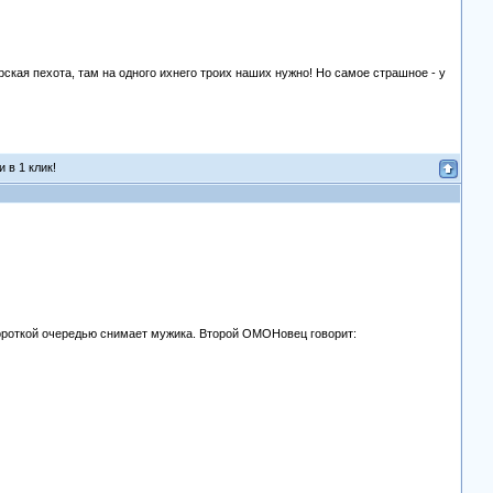
орская пехота, там на одного ихнего троих наших нужно! Но самое страшное - у
 в 1 клик!
ороткой очередью снимает мужика. Второй ОМОНовец говорит: