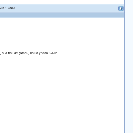
 в 1 клик!
, она пошатнyлась, но не yпала. Сын: