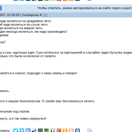
Чтобы ответить, можно авторизоваться на сайте через соцсети
2007, 21:26:50 | Сообщение #
105
надо молиться на дождливое лето.
й надо молиться на сухое лето.
до молиться на жаркое лето.
дки некогда молиться, им надо производить!
арнем:
ска?
ц и сын, каpтошкy едят. Сын потянyлся за каpтошиной и слyчайно задел бyтылкy водки
олько что была на волоске от смеpти.
смеётся и плачет, подходит к нему немец и говорит:
талось.
тся о нашем благополучии. О своём ему беспокоиться нечего.
ингалом под глазом.
пнуть, а я так ловко увернулся!
ровать: