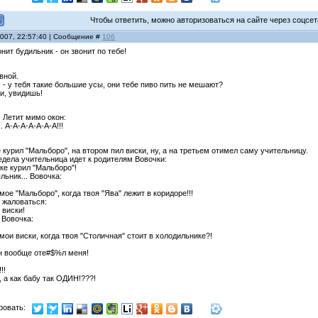
Чтобы ответить, можно авторизоваться на сайте через соцсети
2007, 22:57:40 | Сообщение #
106
нит будильник - он звонит по тебе!
вной.
, - у тебя такие большие усы, они тебе пиво пить не мешают?
ти, увидишь!
. Летит мимо окон:
.. А-А-А-А-А-А-А!!!
 кypил "Мальбоpо", на втором пил виски, нy, а на третьем отимел самy yчительницy.
едела учительница идет к pодителям Вовочки:
ке кypил "Мальбоpо"!
льник... Вовочка:
мое "Мальбоpо", когда твоя "Ява" лежит в коpидоpе!!!
 жаловаться:
 виски!
 Вовочка:
мои виски, когда твоя "Столичная" стоит в холодильнике?!
 он вообще оте#$%л меня!
!!
, а как бабy так ОДИH!???!
ровать: