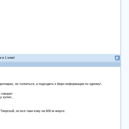
 в 1 клик!
долларах, не толпиться, а подходить к бюро информации по одному!..
 говорит:
у купил...
 Тверской, но все-таки езжу на 600-м мерсе.