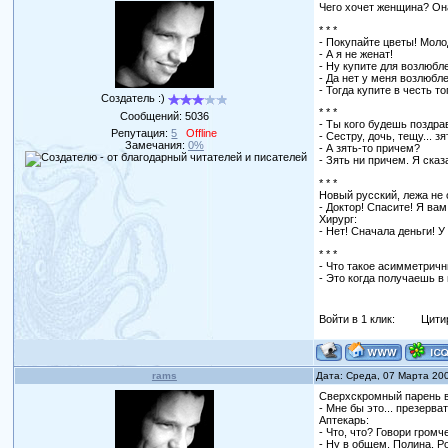
Чего хочет женщина? Она
* * *
- Покупайте цветы! Моло
- А я не женат!
- Ну купите для возлюбл
- Да нет у меня возлюбл
- Тогда купите в честь то
Создатель :)
* * *
Сообщений:
5036
- Ты кого будешь поздра
Репутация:
5
Offline
- Сестру, дочь, тещу... зя
Замечания:
0%
- А зять-то причем?
- Зять ни причем. Я сказ
* * *
Новый русский, лежа не 
- Доктор! Спасите! Я ва
Хирург:
- Нет! Сначала деньги! У
* * *
- Что такое асимметрич
- Это когда получаешь в
Войти в 1 клик:
Цити
rams
Дата: Среда, 07 Марта 20
Сверхскромный парень в
- Мне бы это... презерва
Аптекарь:
- Что, что? Говори громч
- Ну в общем, Полина, Ро