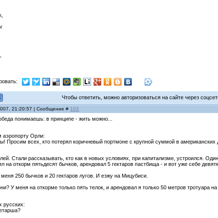
к,
г
,
ровать:
Чтобы ответить, можно авторизоваться на сайте через соцсети
2007, 21:20:57 | Сообщение #
103
 обеда понимаешь: в принципе - жить можно...
 аэропорту Орли:
ты! Просим всех, кто потерял коричневый портмоне с крупной суммой в американских 
лей. Стали рассказывать, кто как в новых условиях, при капитализме, устроился. Один
ял на откорм пятьдесят бычков, арендовал 5 гектаров пастбища - и вот уже себе девятк
 меня 250 бычков и 20 гектаров лугов. И езжу на Мицубиси.
рни? У меня на откорме только пять телок, и арендовал я только 50 метров тротуара на
х русских:
ретарша?