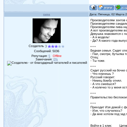
rams
Дата: Пятница, 02 Марта 
Производителям зонтов 
Производителям сандали
Производителям пива на
А вот производителям во
Девушка знакомится с п
- А я модель!
- Да? А какого года выпу
Создатель :)
* * *
Бедная семья. Сидят оте
Сообщений:
5036
- Пап, смотpи, бyтылка т
Репутация:
5
Offline
Отец:
Замечания:
0%
- Ты тоже.
* * *
Сидит русский на бочке 
- Что плачешь ?
Русский говорит:
- Немец бомбу отнял.
- А что смеёшся?
- А колечко то у меня ос
* * *
Правительство беспокои
* * *
Приходит Изя домой с ф
- Изя, что случилось?
- Да мне хотели под зад 
Войти в 1 клик:
Цити