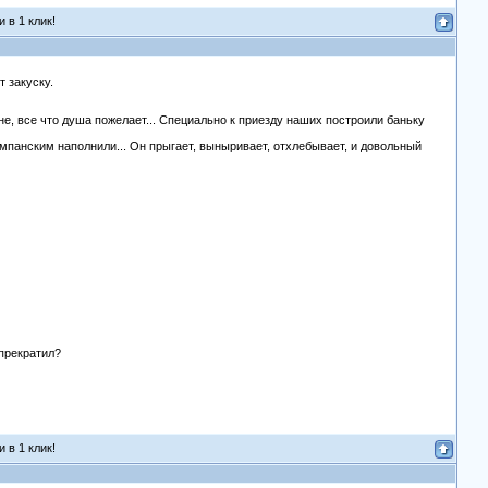
 в 1 клик!
т закуску.
, все что душа пожелает... Специально к приезду наших построили баньку
ампанским наполнили... Он прыгает, выныривает, отхлебывает, и довольный
 прекратил?
 в 1 клик!