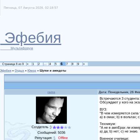
Пятница, 07 Августа 2026, 02:18:57
Эфебия
Мультифорум
6
Страница
6
из
9
«
1
2
…
4
5
7
8
9
»
Эфебия
»
Отдых
»
Юмор
»
Шутки и анекдоты
rams
Дата: Понедельник, 26 Фе
Встречаются 3 студента:
Обсуждают у кого на экз
ВУЗ:
"В чем измеряется сила 
a) в омах; b) в вольтах; 
Техникум:
Создатель :)
"А не в ампЕрах ли изме
a) да; b) нет; c) не знаю.
Сообщений:
5036
Репутация:
5
Offline
Военное училище: