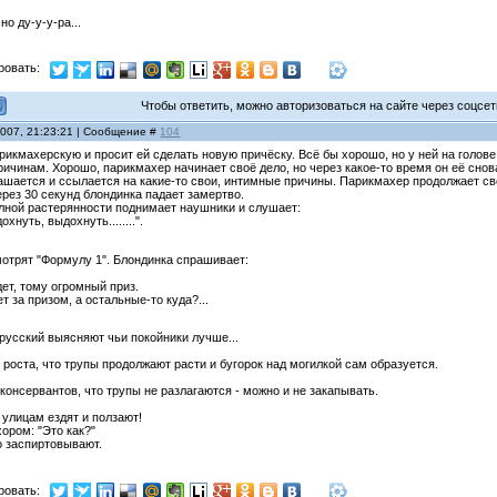
но ду-у-у-ра...
ровать:
Чтобы ответить, можно авторизоваться на сайте через соцсети
2007, 21:23:21 | Сообщение #
104
рикмахерскую и просит ей сделать новую причёску. Всё бы хорошо, но у ней на голове
ричинам. Хорошо, парикмахер начинает своё дело, но через какое-то время он её сно
ашается и ссылается на какие-то свои, интимные причины. Парикмахер продолжает сво
ерез 30 секунд блондинка падает замертво.
лной растерянности поднимает наушники и слушает:
хнуть, выдохнуть........".
мотрят "Формулу 1". Блондинка спрашивает:
дет, тому огромный приз.
ет за призом, а остальные-то куда?...
русский выясняют чьи покойники лучше...
в роста, что трупы продолжают расти и бугорок над могилкой сам образуется.
 консервантов, что трупы не разлагаются - можно и не закапывать.
 улицам ездят и ползают!
ором: "Это как?"
во заспиртовывают.
ровать: