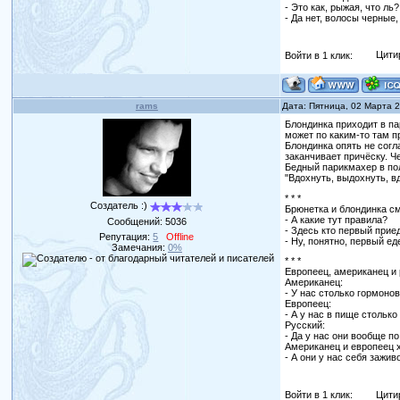
- Это как, рыжая, что ль?
- Да нет, волосы черные, 
Войти в 1 клик:
Цити
rams
Дата: Пятница, 02 Марта 
Блондинка приходит в па
может по каким-то там п
Блондинка опять не согл
заканчивает причёску. Ч
Бедный парикмахер в по
"Вдохнуть, выдохнуть, вдо
* * *
Создатель :)
Брюнетка и блондинка с
- А какие тут правила?
Сообщений:
5036
- Здесь кто первый прие
Репутация:
5
Offline
- Ну, понятно, первый ед
Замечания:
0%
* * *
Европеец, американец и 
Американец:
- У нас столько гормоно
Европеец:
- А у нас в пище столько
Русский:
- Да у нас они вообще по
Американец и европеец х
- А они у нас себя зажи
Войти в 1 клик:
Цити