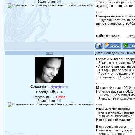
Замечания:
0%
"Сила тока измеряется в
a) да; b) есть ! c) так то
* * *
В американской армии с
- У русских есть такие 
них есть войска, стройб
Войти в 1 клик:
Цити
rams
Дата: Понедельник, 26 Фе
Гвардейцы-гусары спорят
- Я как-то раз залез на 1
- А я как-то раз был на с
- А я один раз залез на 
- Простите, но разве эт
- Возможно-с. Седло с не
* * *
Создатель :)
Москва. Февраль 2010 го
По улице идут два ОМОН
Сообщений:
5036
- Ты что! Еще 5 минут до
Репутация:
5
Offline
- Я знаю, что он далеко 
Замечания:
0%
* * *
Если мальчик полюбил
Тыкать в книжку пальчик
- Значит, он библиофил,
Извращенный мальчик!
Если дочка не одна
В дом пришла под утро
- Виновата не она,