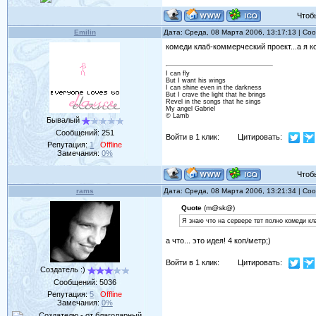
Чтобы 
Emilin
Дата: Среда, 08 Марта 2006, 13:17:13 | С
комеди клаб-коммерческий проект...а я 
I can fly
But I want his wings
I can shine even in the darkness
But I crave the light that he brings
Revel in the songs that he sings
My angel Gabriel
© Lamb
Бывалый
Сообщений:
251
Войти в 1 клик:
Цитировать:
Репутация:
1
Offline
Замечания:
0%
Чтобы 
rams
Дата: Среда, 08 Марта 2006, 13:21:34 | С
Quote
(m@sk@)
Я знаю что на сервере твт полно комеди кла
а что... это идея! 4 коп/метр;)
Войти в 1 клик:
Цитировать:
Создатель :)
Сообщений:
5036
Репутация:
5
Offline
Замечания:
0%