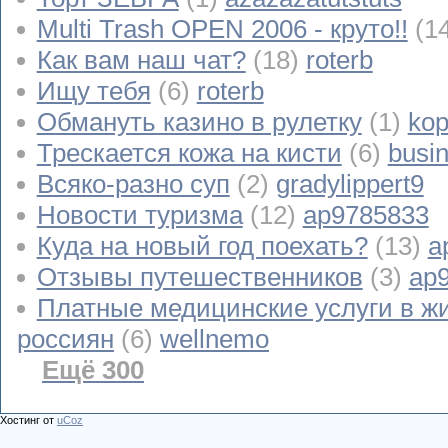
Multi Trash OPEN 2006 - круто!!
(1
Как вам наш чат?
(18)
roterb
Ищу тебя
(6)
roterb
Обмануть казино в рулетку
(1)
kop
Трескается кожа на кисти
(6)
busi
Всяко-разно суп
(2)
gradylippert9
Новости туризма
(12)
ap9785833
Куда на новый год поехать?
(13)
a
Отзывы путешественников
(3)
ap
Платные медицинские услуги в ж
россиян
(6)
wellnemo
Ещё 300
Хостинг от
uCoz