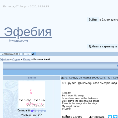
Пятница, 07 Августа 2026, 14:19:35
Войти
в 1 клик для
Эфебия
Мультифорум
Добавить страницу в
2
Страница
2
из
2
«
1
Эфебия
»
Отдых
»
Юмор
»
Комеди Клаб
Emilin
Дата: Среда, 08 Марта 2006, 02:57:42 | С
КВН рулит...))а комеди клаб смотрю када
I can fly
But I want his wings
I can shine even in the darkness
But I crave the light that he brings
Revel in the songs that he sings
My angel Gabriel
© Lamb
Бывалый
Сообщений:
251
Войти в 1 клик:
Цитировать: