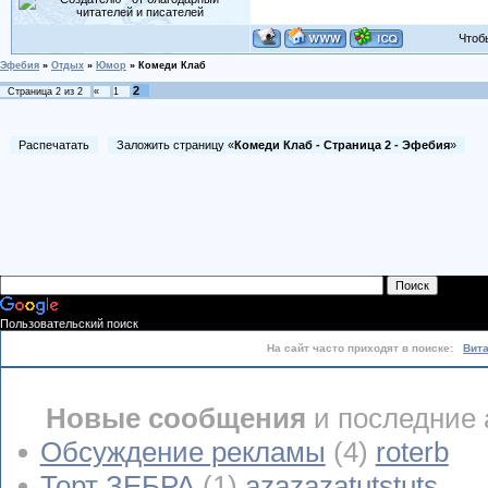
Чтобы 
Эфебия
»
Отдых
»
Юмор
»
Комеди Клаб
2
Страница
2
из
2
«
1
Распечатать
Заложить страницу «
Комеди Клаб - Страница 2 - Эфебия
»
Пользовательский поиск
На сайт часто приходят в поиске:
Вит
Новые сообщения
и последние 
Обсуждение рекламы
(4)
roterb
Торт ЗЕБРА
(1)
azazazatutstuts