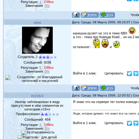
Репутация:
1
Offline
Замечания:
0%
Чтобы 
rams
Дата: Среда, 08 Марта 2006, 09:10:07 | С
канешна рулит! но это в теме КВН
а это - тема про Комеди Клаб... он на 2 
остальное -
и
Создатель :)
Сообщений:
5036
Репутация:
5
Offline
Замечания:
0%
Войти в 1 клик:
Цитировать:
Чтобы 
m@sk@
Дата: Среда, 08 Марта 2006, 12:05:52 | С
Аватар заблокирован в виду
Я знаю что на сервере твт полно комеди к
присутствия в нём элементов из
категории «16+»
Профессионал
Люди, которые думают, что знают все на свете, 
Сообщений:
454
Войти в 1 клик:
Цитировать:
Репутация:
2
Offline
Замечания:
0%