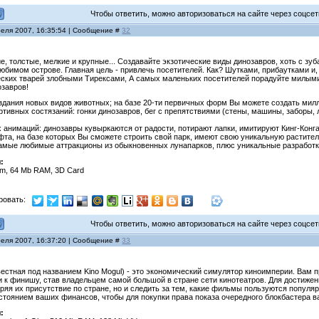
Чтобы ответить, можно авторизоваться на сайте через соцсети
реля 2007, 16:35:54 | Сообщение #
32
ие, толстые, мелкие и крупные... Создавайте экзотические виды динозавров, хоть с зу
юбимом острове. Главная цель - привлечь посетителей. Как? Шутками, прибаутками и
ких тварей злобными Тирексами, А самых маленьких посетителей порадуйте милыми Ст
озавров!
здания новых видов животных; на базе 20-ти первичных форм Вы можете создать милли
ртивных состязаний: гонки динозавров, бег с препятствиями (стены, машины, заборы, 
 анимаций: динозавры кувыркаются от радости, потирают лапки, имитируют Кинг-Конг
афта, на базе которых Вы сможете строить свой парк, имеют свою уникальную растит
самые любимые аттракционы из обыкновенных лунапарков, плюс уникальные разработки
:
um, 64 Mb RAM, 3D Card
ровать:
Чтобы ответить, можно авторизоваться на сайте через соцсети
реля 2007, 16:37:20 | Сообщение #
33
вестная под названием Kino Mogul) - это экономический симулятор киноимперии. Вам 
и к финишу, став владельцем самой большой в стране сети кинотеатров. Для достижен
яя их присутствие по стране, но и следить за тем, какие фильмы пользуются популярн
остоянием ваших финансов, чтобы для покупки права показа очередного блокбастера ва
: