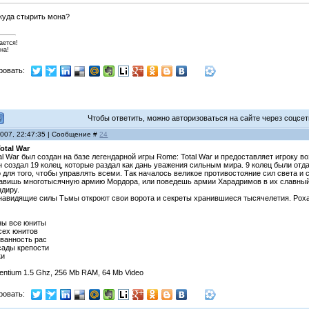
ткуда стырить мона?
ается!
на!
ровать:
Чтобы ответить, можно авторизоваться на сайте через соцсети
2007, 22:47:35 | Сообщение #
24
Total War
Total War был создан на базе легендарной игры Rome: Total War и предоставляет игрок
 создал 19 колец, которые раздал как дань уважения сильным мира. 9 колец были от
 для того, чтобы управлять всеми. Так началось великое противостояние сил света и
лавишь многотысячную армию Мордора, или поведешь армии Харадримов в их славный 
ндиру.
авидящие силы Тьмы откроют свои ворота и секреты хранившиеся тысячелетия. Рохан
ны все юниты
сех юнитов
ованность рас
сады крепости
ки
entium 1.5 Ghz, 256 Mb RAM, 64 Mb Video
ровать: