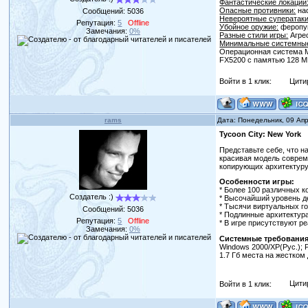
Фантастические локации
Опасные противники:
на
Сообщений:
5036
Невероятные суператаки
Репутация:
5
Offline
Убойное оружие:
феропуш
Замечания:
0%
Разные стили игры:
Агре
Минимальные системные
Операционная система Mi
FX5200 с памятью 128 MБ
Войти в 1 клик:
Цити
rams
Дата: Понедельник, 09 Ап
Tycoon City: New York
Представьте себе, что н
красивая модель соврем
копирующих архитектуру 
Особенности игры:
* Более 100 различных к
Создатель :)
* Высочайший уровень д
* Тысячи виртуальных г
Сообщений:
5036
* Подлинные архитектур
Репутация:
5
Offline
* В игре присутствуют 
Замечания:
0%
Системные требования
Windows 2000/XP(Рус.); P
1.7 Гб места на жестко
Войти в 1 клик:
Цити