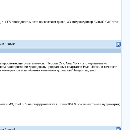
 4,1 ГБ свободного места на жестком диске, 3D-видеоадаптер nVidiaR GeForce
 в 1 клик!
 процветающего мегаполиса... Tycoon City: New York - это удивительно
ашем распоряжении двенадцать центральных кварталов Нью-Йорка, в точности
 конкурентов и заработать миллионы долларов? Тогда - за дело!
Force MX, Intel, SIS не поддерживаются); DirectXR 9.0c-совместимая аудиокарта;
 в 1 клик!