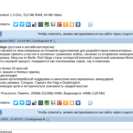
entium 1.3 Ghz, 512 Mb RAM, 64 Mb Video
ровать:
Чтобы ответить, можно авторизоваться на сайте через соцсети
враля 2007, 13:03:58 | Сообщение #
22
Siege
(русская и английская версии)
 являются неиссякаемым источником вдохновения для разработчиков компьютерных игр
геймерам принять участие в основных сражениях войны, начиная со вторжения немецки
лина. Moscow to Berlin: Red Siege стала четвертой военной стратегией компании Monte Cr
что игровой процесс понравится как поклонникам серии, так и новичкам.
и более 20 миссий
я, машин и боевых единиц
нциклопедия
вания артиллерийской поддержки и нанесения массированных авиаударов
ких режима: Conquer, Capture the Flag и Deathmatch.
ясняющие цели и историческую значимость каждой миссии
z Processor, Память: 256Mb (512Mb) RAM, Видеокарта: 64Mb (128 Mb)
ровать:
Чтобы ответить, можно авторизоваться на сайте через соцсети
я 2007, 12:45:07 | Сообщение #
23
 Awakened