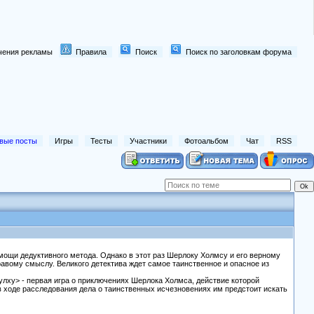
лючения рекламы
Правила
Поиск
Поиск по заголовкам форума
вые посты
Игры
Тесты
Участники
Фотоальбом
Чат
RSS
мощи дедуктивного метода. Однако в этот раз Шерлоку Холмсу и его верному
равому смыслу. Великого детектива ждет самое таинственное и опасное из
тулху> - первая игра о приключениях Шерлока Холмса, действие которой
 ходе расследования дела о таинственных исчезновениях им предстоит искать