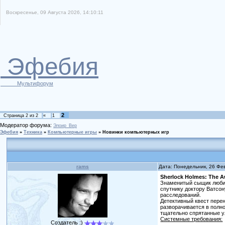
Воскресенье, 09 Августа 2026, 14:10:11
Эфебия
Мультифорум
2
Страница
2
из
2
«
1
Модератор форума:
Элоир_Вер
Эфебия
»
Техника
»
Компьютерные игры
»
Новинки компьютерных игр
rams
Дата: Понедельник, 26 Фе
Sherlock Holmes: The 
Знаменитый сыщик любил
спутнику доктору Ватсон
расследований.
Детективный квест перен
разворачивается в полн
тщательно спрятанные у
Системные требования:
Создатель :)