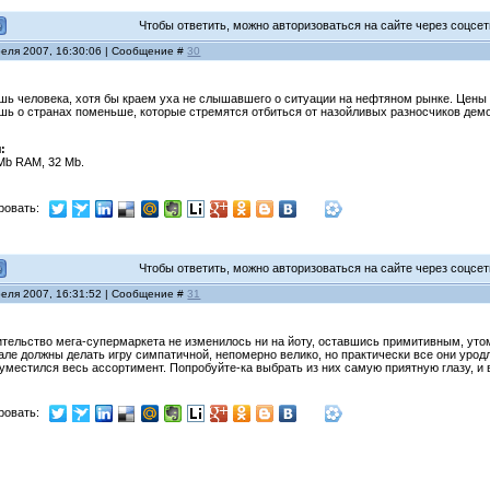
Чтобы ответить, можно авторизоваться на сайте через соцсети
реля 2007, 16:30:06 | Сообщение #
30
шь человека, хотя бы краем уха не слышавшего о ситуации на нефтяном рынке. Цены н
ешь о странах поменьше, которые стремятся отбиться от назойливых разносчиков демо
:
 Mb RAM, 32 Mb.
ровать:
Чтобы ответить, можно авторизоваться на сайте через соцсети
реля 2007, 16:31:52 | Сообщение #
31
оительство мега-супермаркета не изменилось ни на йоту, оставшись примитивным, у
але должны делать игру симпатичной, непомерно велико, но практически все они урод
уместился весь ассортимент. Попробуйте-ка выбрать из них самую приятную глазу, и 
ровать: