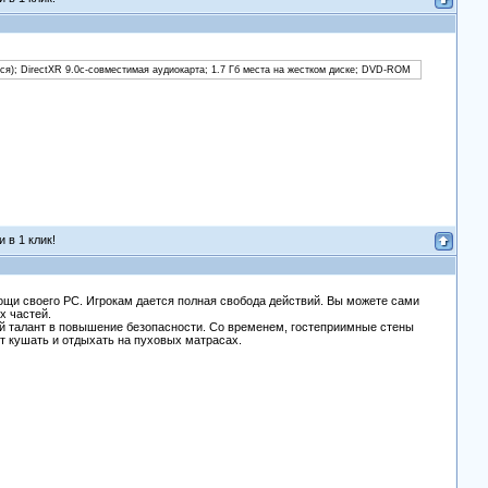
ются); DirectXR 9.0c-совместимая аудиокарта; 1.7 Гб места на жестком диске; DVD-ROM
 в 1 клик!
ощи своего PC. Игрокам дается полная свобода действий. Вы можете сами
х частей.
ий талант в повышение безопасности. Со временем, гостеприимные стены
т кушать и отдыхать на пуховых матрасах.