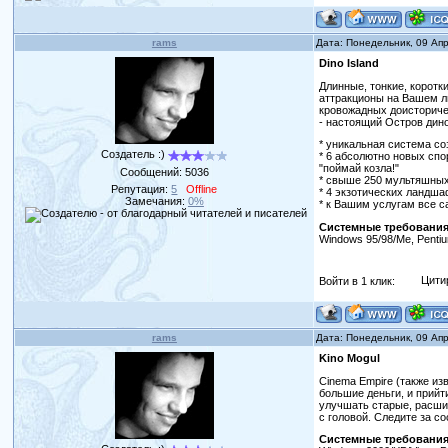
rams
Дата: Понедельник, 09 Ап
Dino Island
Длинные, тонкие, коротк
аттракционы на Вашем л
кровожадных доисторичес
- настоящий Остров дин
* уникальная система со
Создатель :)
* 6 абсолютно новых спо
"поймай козла!"
Сообщений:
5036
* свыше 250 мультяшных
Репутация:
5
Offline
* 4 экзотических ландш
Замечания:
0%
* к Вашим услугам все 
Системные требования
Windows 95/98/Me, Penti
Войти в 1 клик:
Цити
rams
Дата: Понедельник, 09 Ап
Kino Mogul
Cinema Empire (также из
большие деньги, и прийт
улучшать старые, расшир
с головой. Следите за с
Системные требования