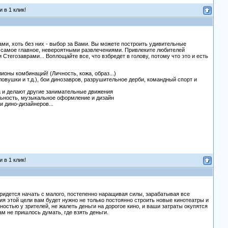
 в 1 клик!
бами, хоть без них - выбор за Вами. Вы можете построить удивительные
, самое главное, невероятными развлечениями. Привлеките любителей
егозаврами... Воплощайте все, что взбредет в голову, потому что это и есть
оны комбинаций! (Личность, кожа, образ...)
ловушки и т.д.), бои динозавров, разрушительное дерби, командный спорт и
а и делают другие занимательные движения
ельность, музыкальное оформление и дизайн
 дино-дизайнеров...
 в 1 клик!
придется начать с малого, постепенно наращивая силы, зарабатывая все
ия этой цели вам будет нужно не только постоянно строить новые кинотеатры и
остью у зрителей, не жалеть деньги на дорогое кино, и ваши затраты окупятся
м не пришлось думать, где взять деньги.