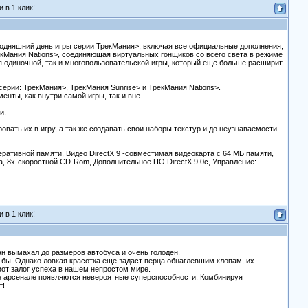
 в 1 клик!
годняшний день игры серии ТрекМания>, включая все официальные дополнения,
кМания Nations>, соединяющая виртуальных гонщиков со всего света в режиме
ля одиночной, так и многопользовательской игры, который еще больше расширит
серии: ТрекМания>, ТрекМания Sunrise> и ТрекМания Nations>.
енты, как внутри самой игры, так и вне.
и.
вать их в игру, а так же создавать свои наборы текстур и до неузнаваемости
ративной памяти, Видео DirectX 9 -совместимая видеокарта с 64 МБ памяти,
та, 8х-скоростной CD-Rom, Дополнительное ПО DirectX 9.0c, Управление:
 в 1 клик!
ан вымахал до размеров автобуса и очень голоден.
 бы. Однако ловкая красотка еще задаст перца обнаглевшим клопам, их
 вот залог успеха в нашем непростом мире.
 ее арсенале появляются невероятные суперспособности. Комбинируя
т!