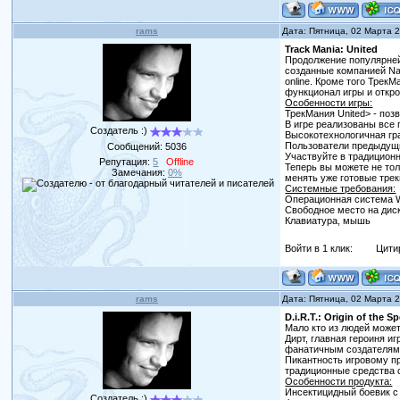
rams
Дата: Пятница, 02 Марта 
Track Mania: United
Продолжение популярней
созданные компанией Na
online. Кроме того Трек
функционал игры и откр
Особенности игры:
ТрекМания United> - поз
В игре реализованы все 
Создатель :)
Высокотехнологичная гр
Пользователи предыдущих
Сообщений:
5036
Участвуйте в традицион
Репутация:
5
Offline
Теперь вы можете не тол
Замечания:
0%
менять уже готовые трек
Системные требования:
Операционная система Wi
Свободное место на диск
Клавиатура, мышь
Войти в 1 клик:
Цити
rams
Дата: Пятница, 02 Марта 
D.i.R.T.: Origin of the S
Мало кто из людей может
Дирт, главная героиня и
фанатичным создателям и
Пикантность игровому п
традиционные средства 
Особенности продукта:
Инсектицидный боевик 
Создатель :)