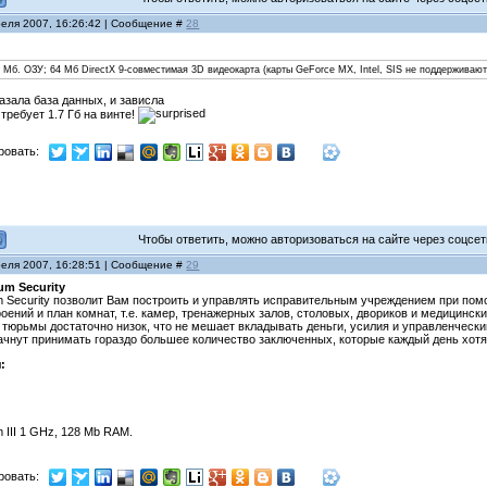
реля 2007, 16:26:42 | Сообщение #
28
12 Mб. ОЗУ; 64 Mб DirectX 9-совместимая 3D видеокарта (карты GeForce MX, Intel, SIS не поддержива
сказала база данных, и зависла
 требует 1.7 Гб на винте!
ровать:
Чтобы ответить, можно авторизоваться на сайте через соцсети
реля 2007, 16:28:51 | Сообщение #
29
um Security
um Security позволит Вам построить и управлять исправительным учреждением при пом
оений и план комнат, т.е. камер, тренажерных залов, столовых, двориков и медицински
 тюрьмы достаточно низок, что не мешает вкладывать деньги, усилия и управленческ
ачнут принимать гораздо большее количество заключенных, которые каждый день хотя
:
m III 1 GHz, 128 Mb RAM.
ровать: