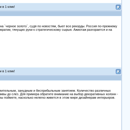
 в 1 клик!
а `черное золото`, судя по новостям, бьют все рекорды. Россия по-прежнему
кратии, тянущих руки к стратегическому сырью. Ажиотаж разгорается и на
 в 1 клик!
томительным, занудным и бесприбыльным занятием. Количество различных
ливы до слез. Для примера обратите внимание на выбор декоративных колонн -
вы поймете, насколько нелегко живется в этом мире дизайнерам интерьеров.