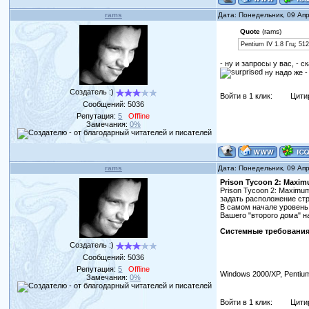
rams
Дата: Понедельник, 09 Ап
Quote
(rams)
Pentium IV 1.8 Ггц; 5
- ну и запросы у вас, - 
ну надо же -
Создатель :)
Войти в 1 клик:
Цити
Сообщений:
5036
Репутация:
5
Offline
Замечания:
0%
rams
Дата: Понедельник, 09 Ап
Prison Tycoon 2: Maxim
Prison Tycoon 2: Maxim
задать расположение стр
В самом начале уровень
Вашего "второго дома" н
Системные требования
Создатель :)
Сообщений:
5036
Репутация:
5
Offline
Windows 2000/XP, Pentiu
Замечания:
0%
Войти в 1 клик:
Цити