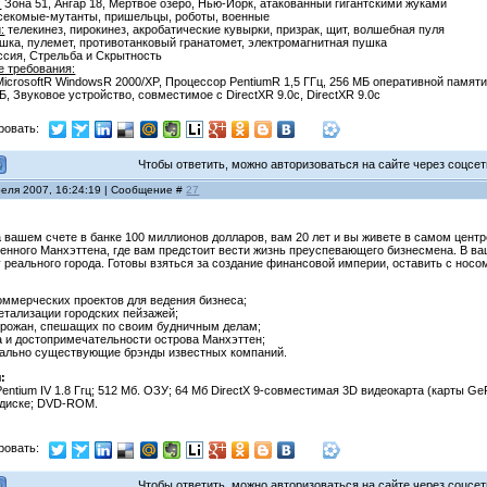
:
Зона 51, Ангар 18, Мертвое озеро, Нью-Йорк, атакованный гигантскими жуками
секомые-мутанты, пришельцы, роботы, военные
:
телекинез, пирокинез, акробатические кувырки, призрак, щит, волшебная пуля
ка, пулемет, противотанковый гранатомет, электромагнитная пушка
ссия, Стрельба и Скрытность
 требования:
crosoftR WindowsR 2000/XP, Процессор PentiumR 1,5 ГГц, 256 MБ оперативной памяти,
, Звуковое устройство, совместимое с DirectXR 9.0с, DirectXR 9.0с
ровать:
Чтобы ответить, можно авторизоваться на сайте через соцсети
реля 2007, 16:24:19 | Сообщение #
27
а вашем счете в банке 100 миллионов долларов, вам 20 лет и вы живете в самом центре
енного Манхэттена, где вам предстоит вести жизнь преуспевающего бизнесмена. В в
реального города. Готовы взяться за создание финансовой империи, оставить с носом
оммерческих проектов для ведения бизнеса;
етализации городских пейзажей;
орожан, спешащих по своим будничным делам;
а и достопримечательности острова Манхэттен;
реально существующие брэнды известных компаний.
:
entium IV 1.8 Ггц; 512 Mб. ОЗУ; 64 Mб DirectX 9-совместимая 3D видеокарта (карты Ge
м диске; DVD-ROM.
ровать:
Чтобы ответить, можно авторизоваться на сайте через соцсети