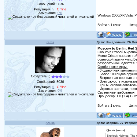
Сообщений:
5036
Репутация:
5
Offline
Замечания:
0%
Windows 2000/XP/Vista, P
Войти в 1 клик:
Цити
rams
Дата: Понедельник, 26 Фе
Moscow to Berlin: Red 
События Второй мировой
Monte Cristo позволит 
советской армии улиц Бер
разработчики надеются, 
Особенности игры:
- 3 одиночных кампании 
- Более 100 видов оружи
Создатель :)
- Встроенная военная э
- Возможность использо
Сообщений:
5036
- Три многопользовательс
Репутация:
5
Offline
- Игровые заставки, по
Замечания:
0%
Системные требования:
Процессор: 1.0 (1.4) GH
Войти в 1 клик:
Цити
Алька
Дата: Вторник, 27 Феврал
Quote
(rams)
Sherlock Holmes: The