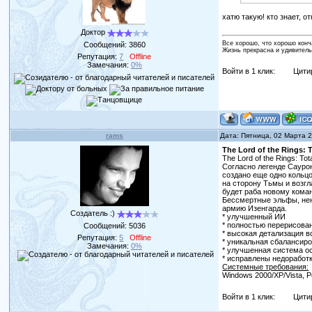
хатю такую! кто знает, о
Доктор
Все хорошо, что хорошо конч
Сообщений:
3860
Жизнь прекрасна и удивитель
Репутация:
7
Offline
Замечания:
0%
Войти в 1 клик:
Цити
rams
Дата: Пятница, 02 Марта 
The Lord of the Rings: 
The Lord of the Rings: 
Согласно легенде Саурон
создано еще одно кольцо
на сторону Тьмы и возг
будет раба новому кома
Бессмертные эльфы, нен
армию Изенгарда.
Создатель :)
* улучшенный ИИ
* полностью перерисова
Сообщений:
5036
* высокая детализация в
Репутация:
5
Offline
* уникальная сбалансир
Замечания:
0%
* улучшенная система о
* исправлены недоработ
Системные требования:
Windows 2000/XP/Vista, P
Войти в 1 клик:
Цити