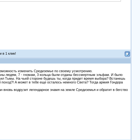
 в 1 клик!
у возможность изменить Средиземье по своему усмотрению.
даны людям, 7 - гномам, 3 кольца были отданы бессмертным эльфам. И было
 сил Тьмы. На чьей стороне будешь ты, когда придет время выбора? Встанешь
поход?! А может в тебе еще осталось немного Света? Тогда армия Гондора
 вновь водрузит легендарное знамя на земле Средиземья и обратит в бегство