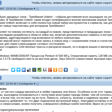
Чтобы ответить, можно авторизоваться на сайте через соцсети
2007, 22:51:01 | Сообщение #
25
ших аркадных гонок - ТрекМания United> - собрала достижения всех вышедших на се
deo. В ТрекМанию United> также входит полюбившаяся многим миллионам игроков Тре
Мания United> включает в себя полностью новый набор инструментов и сервисов, как д
оет новые перспективы для ветеранов ТрекМании>!
воляет по-новому взглянуть на каждый из миров, представленных в предыдущих играх 
последние разработки в области online игр, включая дополнительные сервисы и инструм
афика, адаптирующаяся под возможности любого компьютера.
 версий могут перенести свою запись в новую игру с сохранением очков и статистик
ных для серии сумасшедших сетевых состязаниях.
ько создавать собственные трассы и раскраски машин, но и модели машин и импортиро
и!
ndows 98/ME/2000/XР, Процессор Pentium III 500 МГц, Оперативная память 128 МБ опе
е 1.5 ГБ свободного места на жестком диске, Звук DirectX-совместимая звуковая кар
ровать:
Чтобы ответить, можно авторизоваться на сайте через соцсети
2007, 22:54:34 | Сообщение #
26
pecies
 от чистого сердца признаться в любви таракану или блохе. Особенно если этот тарак
гры, вынуждена познакомиться с ползучими монстрами гораздо ближе, чем ей хотелось
 всем тем, кто встанет на ее пути. Ловкость, хитрость, везение и надежное оружие -
роцессу добавляет то, что Дирт подхватила мутагенный вирус, благодаря которому в
со сверхсилами, можно получить совершенно убойные комбо-коктейли. Враги не устоя
с паранормальными явлениями