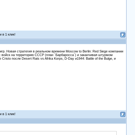
 в 1 клик!
. Новая стратегия в реальном времени Moscow to Berlin: Red Siege компании
х войск на территорию СССР (план `Барбаросса`) и заканчивая штурмом
isto после Desert Rats vs Afrika Korps, D-Day и1944: Battle of the Bulge, и
 в 1 клик!