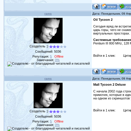
rams
Дата: Понедельник, 09 Ап
Oil Tycoon 2
Сегодня вряд ли встрети
царь горы, чего не скаж
виртуальных просторах.
Системные требования
Pentium III 800 MHz, 128
Создатель :)
Сообщений:
5036
Войти в 1 клик:
Цити
Репутация:
5
Offline
Замечания:
0%
rams
Дата: Понедельник, 09 Ап
Mall Tycoon 2 Deluxe
С начала 2002 года стр
примочек, которые в иде
на одном из скриншотов 
Войти в 1 клик:
Цити
Создатель :)
Сообщений:
5036
Репутация:
5
Offline
Замечания:
0%