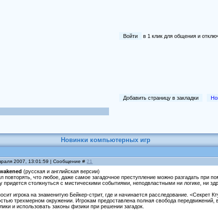
Войти
в 1 клик для общения и отк
Добавить страницу в закладки
Но
Новинки компьютерных игр
враля 2007, 13:01:59 | Сообщение #
21
Awakened
(русская и английская версии)
 повторять, что любое, даже самое загадочное преступление можно разгадать при по
у придется столкнуться с мистическими событиями, неподвластными ни логике, ни зд
осит игрока на знаменитую Бейкер-стрит, где и начинается расследование. <Секрет К
остью трехмерном окружении. Игрокам предоставлена полная свобода передвижений, в
лики и использовать законы физики при решении загадок.