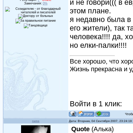
и не говори((( в е
Замечания:
0%
этом плане.
я недавно была в
его жители), так 
человека!!!! да, 
но елки-палки!!!!
Все хорошо, что хор
Жизнь прекрасна и у
Войти в 1 клик:
Чтобы 
rams
Дата: Вторник, 04 Сентября 2007, 23:24:19
Quote
(
Алька
)