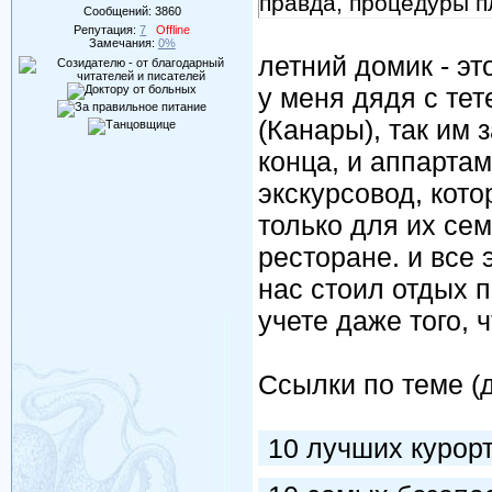
правда, процедуры пл
Сообщений:
3860
Репутация:
7
Offline
Замечания:
0%
летний домик - эт
у меня дядя с те
(Канары), так им з
конца, и аппарта
экскурсовод, кот
только для их се
ресторане. и все 
нас стоил отдых п
учете даже того, 
Ссылки по теме (
10 лучших курор