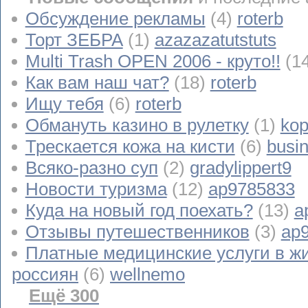
Обсуждение рекламы
(4)
roterb
Торт ЗЕБРА
(1)
azazazatutstuts
Multi Trash OPEN 2006 - круто!!
(1
Как вам наш чат?
(18)
roterb
Ищу тебя
(6)
roterb
Обмануть казино в рулетку
(1)
kop
Трескается кожа на кисти
(6)
busi
Всяко-разно суп
(2)
gradylippert9
Новости туризма
(12)
ap9785833
Куда на новый год поехать?
(13)
a
Отзывы путешественников
(3)
ap
Платные медицинские услуги в ж
россиян
(6)
wellnemo
Ещё 300