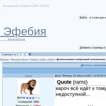
Понедельник, 10 Августа 2026, 05:32:32
Войти
в 1 клик для
Эфебия
Мультифорум
Добавить страницу в
2
Страница
2
из
2
«
1
Эфебия
»
Деловая сфера
»
Работа, учёба, хобби
»
Десятка великих изобретений человечества
Десятка велики
Алька
Дата: Пятница, 24 Августа 2007, 14:00:35 
Quote
(
rams
)
кароч всё идёт к то
недоступной...
Доктор
Сообщений:
3860
Репутация:
7
Offline