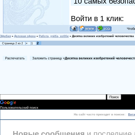
10 самых безопа
Войти в 1 клик:
Чтобы 
Эфебия
»
Деловая сфера
»
Работа, учёба, хобби
»
Десятка великих изобретений человечества
2
Страница
2
из
2
«
1
Распечатать
Заложить страницу «
Десятка великих изобретений человечеств
Пользовательский поиск
На сайт часто приходят в поиске:
Вит
Новые сообщения
и последние 