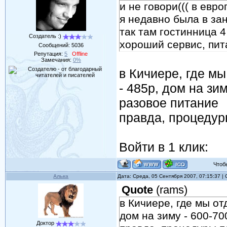
и не говори((( в евр
я недавно была в за
так там гостинница 4 
Создатель :)
хороший сервис, пита
Сообщений:
5036
Репутация:
5
Offline
Замечания:
0%
в Кичиере, где мы
- 485р, дом на зим
разовое питание
правда, процедуры
Войти в 1 клик:
Чтобы 
Алька
Дата: Среда, 05 Сентября 2007, 07:15:37 
Quote
(
rams
)
в Кичиере, где мы от
дом на зиму - 600-70
Доктор