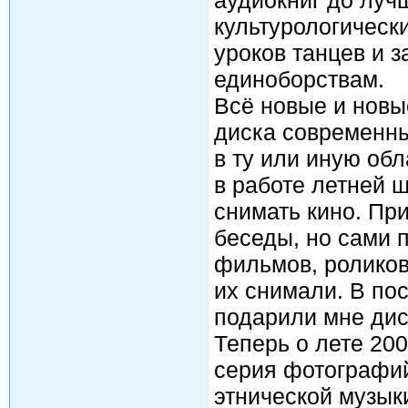
аудиокниг до лучш
культурологическ
уроков танцев и 
единоборствам.
Всё новые и нов
диска современны
в ту или иную об
в работе летней 
снимать кино. Пр
беседы, но сами 
фильмов, роликов
их снимали. В по
подарили мне дис
Теперь о лете 200
серия фотографи
этнической музыки