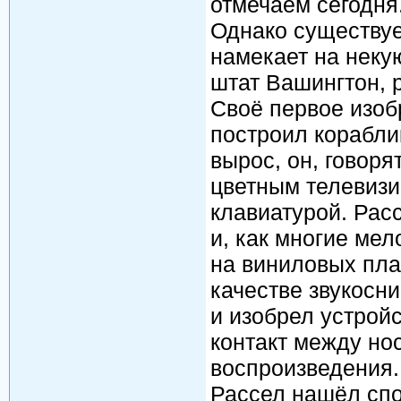
отмечаем сегодня
Однако существует
намекает на неку
штат Вашингтон, 
Своё первое изоб
построил корабли
вырос, он, говоря
цветным телевиз
клавиатурой. Рас
и, как многие мел
на виниловых пла
качестве звукосн
и изобрел устройс
контакт между но
воспроизведения.
Рассел нашёл спо