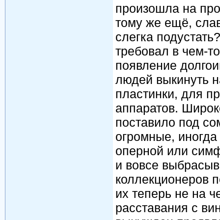
произошла на про
тому же ещё, слав
слегка подустать
требовал в чем-т
появление долго
людей выкинуть н
пластинки, для п
аппаратов. Широ
поставило под со
огромные, иногда
оперной или симф
и вовсе выбрасы
коллекционеров по
их теперь не на ч
расставания с ви