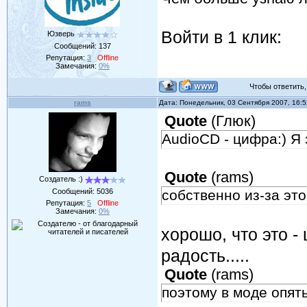
Войти в 1 клик:
Юзверь
Сообщений:
137
Репутация:
3
Offline
Замечания:
0%
Чтобы ответить, 
rams
Дата: Понедельник, 03 Сентября 2007, 16:
Quote
(
Глюк
)
AudioCD - цифра:) Я
Quote
(
rams
)
Создатель :)
Сообщений:
5036
собственно из-за это
Репутация:
5
Offline
Замечания:
0%
хорошо, что это 
радость.....
Quote
(
rams
)
поэтому в моде опят