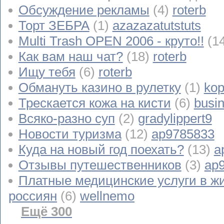
Обсуждение рекламы
(4)
roterb
Торт ЗЕБРА
(1)
azazazatutstuts
Multi Trash OPEN 2006 - круто!!
(1
Как вам наш чат?
(18)
roterb
Ищу тебя
(6)
roterb
Обмануть казино в рулетку
(1)
kop
Трескается кожа на кисти
(6)
busi
Всяко-разно суп
(2)
gradylippert9
Новости туризма
(12)
ap9785833
Куда на новый год поехать?
(13)
a
Отзывы путешественников
(3)
ap
Платные медицинские услуги в ж
россиян
(6)
wellnemo
Ещё 300