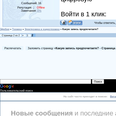
Сообщений:
16
Репутация:
0
Offline
Замечания:
0%
Войти в 1 клик:
Чтобы ответить, 
Эфебия
»
Техника
»
Электроника и радиотехника
»
Какую запись предпочитаете?
2
Страница
2
из
2
«
1
Распечатать
Заложить страницу «
Какую запись предпочитаете? - Страница
Пользовательский поиск
На сайт часто приходят в поиске:
Вит
Новые сообщения
и последние 