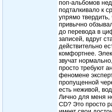
поп-альбомов нед
подталкивало к с
упрямо твердить,
привычно обзывал
до перевода в ци
записей, вдруг ст
действительно ест
комфортнее. Элек
звучат нормально
просто требуют а
феномене эксперт
пропущенной чере
есть неживой, водо
Лично для меня не
CD? Это просто р
имеет свои достои