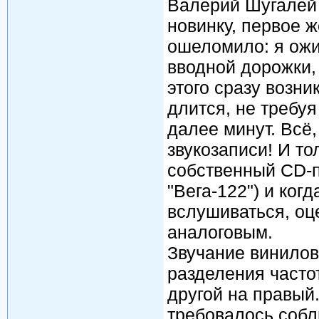
Валерий Шугалей
новинку, первое 
ошеломило: я ож
вводной дорожки,
этого сразу возни
длится, не требуя
далее минут. Всё,
звукозаписи! И то
собственный СD-п
"Вега-122") и ког
вслушиваться, оц
аналоговым.
Звучание винилов
разделения часто
другой на правый
требовалось собл