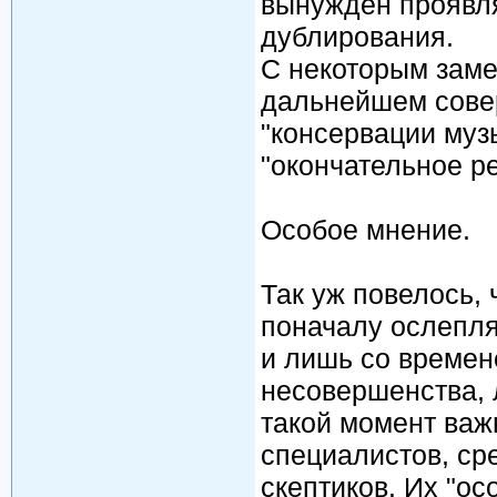
вынужден проявля
дублирования.
С некоторым зам
дальнейшем сове
"консервации музы
"окончательное р
Особое мнение.
Так уж повелось, 
поначалу ослепл
и лишь со времен
несовершенства, 
такой момент важ
специалистов, ср
скептиков. Их "ос