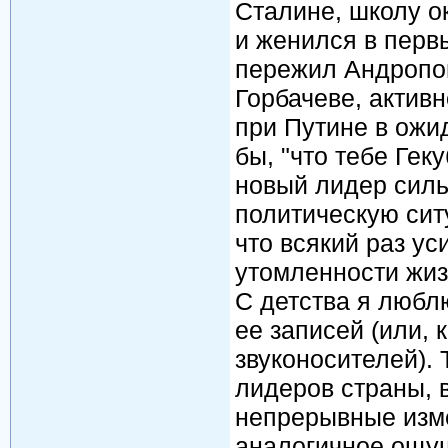
Сталине, школу о
и женился в первы
пережил Андропов
Горбачеве, актив
при Путине в ожи
бы, "что тебе Гек
новый лидер силь
политическую сит
что всякий раз у
утомленности жиз
С детства я любл
ее записей (или,
звуконосителей). 
лидеров страны, 
непрерывные изм
аналогичное ощущ