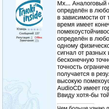
Мх... Аналоговый 
определён в любо
в зависимости от 
время имеет коне
Юзверь
помехоустойчивос
Сообщений:
137
определён в любо
Репутация:
3
Offline
Замечания:
0%
одному физическ
сигнал от разных
бесконечную точно
точность ограниче
получается в резу
высокую помехоус
AudioCD имеет го
Ввиду хотя-бы то
Чем больше узнаю 