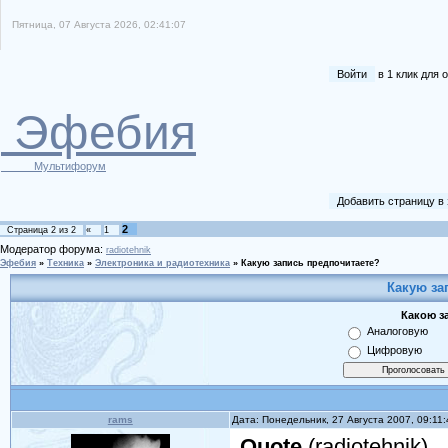
Пятница, 07 Августа 2026, 02:41:07
Войти
в 1 клик для
Эфебия
Мультифорум
Добавить страницу в
2
Страница
2
из
2
«
1
Модератор форума:
radiotehnik
Эфебия
»
Техника
»
Электроника и радиотехника
»
Какую запись предпочитаете?
Какую за
Какою з
Аналоговую
Цифровую
rams
Дата: Понедельник, 27 Августа 2007, 09:11
Quote
(
radiotehnik
)