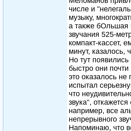
Меломанов привле
числе и "нелегал
музыку, многократ
а также бОльшая
звучания 525-мет
компакт-кассет, 
минут, казалось, 
Но тут появились
быстро они почти
это оказалось не
испытал серьезну
что неудивительно
звука", откажется
например, все ал
непрерывного зву
Напоминаю, что в