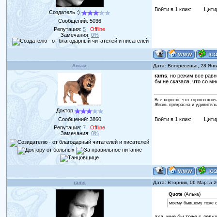
Войти в 1 клик:
Цити
Создатель :)
Сообщений:
5036
Репутация:
5
Offline
Замечания:
0%
Алька
Дата: Воскресенье, 28 Ян
rams
, но режим все рав
бы не сказала, что со м
Все хорошо, что хорошо конч
Жизнь прекрасна и удивитель
Доктор
Сообщений:
3860
Войти в 1 клик:
Цити
Репутация:
7
Offline
Замечания:
0%
rams
Дата: Вторник, 06 Марта 
Quote
(Алька)
моему бывшему тоже со
аха, мне бы тоже с девуш