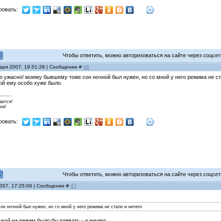
ровать:
Чтобы ответить, можно авторизоваться на сайте через соцсети
варя 2007, 19:51:28 | Сообщение #
46
но ужасно! моему бывшему тоже сон ночной был нужен, но со мной у него режима не ст
ной ему особо хуже было.
ается!
на!
ровать:
Чтобы ответить, можно авторизоваться на сайте через соцсети
2007, 17:25:09 | Сообщение #
47
н ночной был нужен, но со мной у него режима не стало и ничего
кой на режим было бы плевать - и ничего...