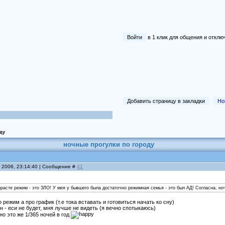
Войти
в 1 клик для общения и отк
Добавить страницу в закладки
Но
ду
ночные прогулки по городу
я 2006, 23:14:40 | Сообщение #
41
зрасте режим - это ЗЛО! У мея у бывшего была достаточно режимная семья - это был АД! Согласна, ноч
о режим а про график (т.е тока вставать и готовиться начать ко сну)
 - еси не будет, мня лучше не видеть (я вечно спотыкаюсь)
но это же 1/365 ночей в год