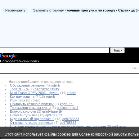
Распечатать
Заложить страницу «
ночные прогулки по городу - Страница 3
Пользовательский поиск
На 
Новые сообщения
и последние авторы
Обсуждение рекламы
(4)
roterb
Торт ЗЕБРА
(1)
azazazatutstuts
Multi Trash OPEN 2006 - круто!!
(14)
roterb
Как вам наш чат?
(18)
roterb
Ищу тебя
(6)
roterb
Обмануть казино в рулетку
(1)
kopt5271
Трескается кожа на кисти
(6)
businessme11
Всяко-разно суп
(2)
gradylippert9
Новости туризма
(12)
ap9785833
Куда на новый год поехать?
(13)
ap9785833
Отзывы путешественников
(3)
ap9785833
Платные медицинские услуги в жизни сегодняшних россиян
(6)
wellnemo
Ещё 300
Этот сайт использует файлы cookies для более комфортной работы польз