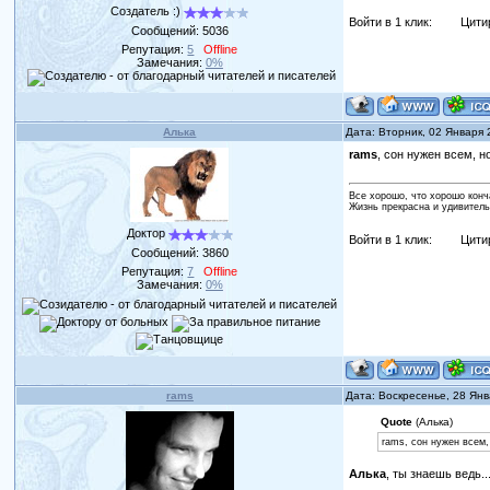
Создатель :)
Войти в 1 клик:
Цити
Сообщений:
5036
Репутация:
5
Offline
Замечания:
0%
Алька
Дата: Вторник, 02 Января
rams
, сон нужен всем, 
Все хорошо, что хорошо конч
Жизнь прекрасна и удивитель
Доктор
Войти в 1 клик:
Цити
Сообщений:
3860
Репутация:
7
Offline
Замечания:
0%
rams
Дата: Воскресенье, 28 Ян
Quote
(Алька)
rams, сон нужен всем,
Алька
, ты знаешь ведь..