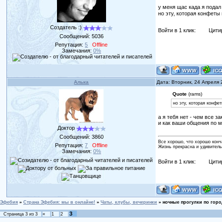
у меня щас када я подал 
но эту, которая конфеты
Создатель :)
Войти в 1 клик:
Цити
Сообщений:
5036
Репутация:
5
Offline
Замечания:
0%
Алька
Дата: Вторник, 24 Апреля
Quote
(rams)
но эту, которая конфе
а я тебя нет - чем все з
и как ваши общения по 
Доктор
Сообщений:
3860
Все хорошо, что хорошо конч
Репутация:
7
Offline
Жизнь прекрасна и удивитель
Замечания:
0%
Войти в 1 клик:
Цити
Эфебия
»
Страна Эфебия: мы в онлайне!
»
Чаты, клубы, вечеринки
»
ночные прогулки по горо
3
Страница
3
из
3
«
1
2