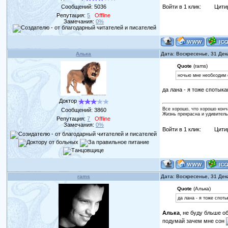
Сообщений:
5036
Войти в 1 клик:
Цити
Репутация:
5
Offline
Замечания:
0%
Алька
Дата: Воскресенье, 31 Де
Quote
(rams)
ночью мне необходим с
да лана - я тоже спотыка
Доктор
Все хорошо, что хорошо конч
Сообщений:
3860
Жизнь прекрасна и удивитель
Репутация:
7
Offline
Замечания:
0%
Войти в 1 клик:
Цити
rams
Дата: Воскресенье, 31 Де
Quote
(Алька)
да лана - я тоже спот
Алька
, не буду бльше о
подумай зачем мне сон