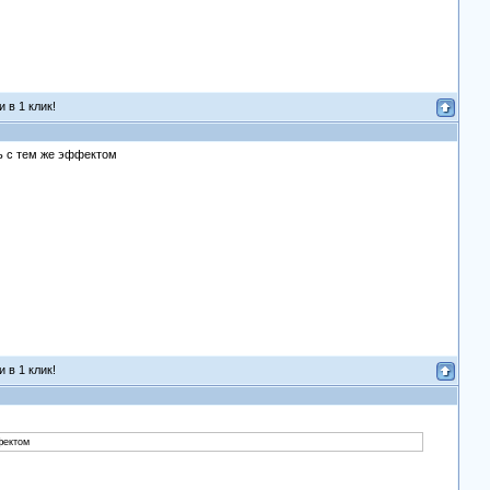
 в 1 клик!
шь с тем же эффектом
 в 1 клик!
фектом