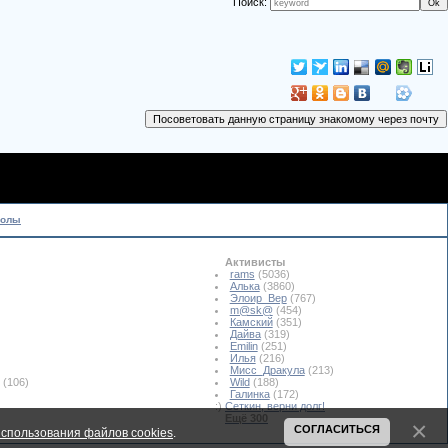
Поиск:
колы
Активисты
rams
(5036)
Алька
(3860)
Элоир_Вер
(767)
m@sk@
(454)
Камский
(351)
Дайва
(319)
Emilin
(251)
Илья
(216)
Мисс_Дракула
(213)
(106)
Wild
(188)
Галинка
(172)
:)
Сеткин, верни долг!
Ещё 300
СОГЛАСИТЬСЯ
спользования файлов cookies
.