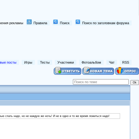
лючения рекламы
Правила
Поиск
Поиск по заголовкам форума
вые посты
Игры
Тесты
Участники
Фотоальбом
Чат
RSS
ью спать надо, но не каждую же ночь! И не в одно и то же время ложиться надо!