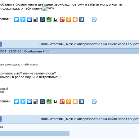
объявл в билайн многа девушеак звонили... поэтому я забыть могу, о ком ты...
 и шоколадка, я тебя понял
ровать:
Чтобы ответить, можно авторизоваться на сайте через соцсети
 2007, 13:33:26 | Сообщение #
50
ты и шоколадка, я тебя понял
акончилось-то? или не закончилось?
мобиле? в реале еще ине встречались?
ается!
на!
ровать:
Чтобы ответить, можно авторизоваться на сайте через соцсети
ду