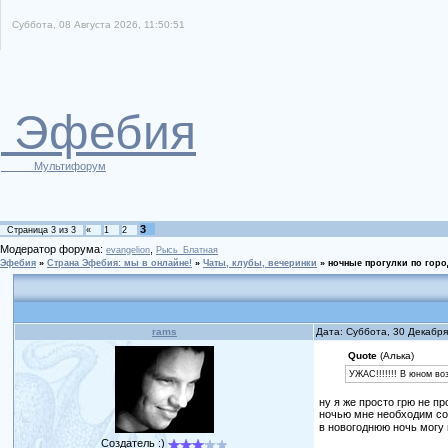
Суббота, 08 Августа 2026, 11:50:51
Эфебия
Мультифорум
3
Страница
3
из
3
«
1
2
Модератор форума:
,
evangelion
Рысь_Блатная
Эфебия
»
Страна Эфебия: мы в онлайне!
»
Чаты, клубы, вечеринки
»
ночные прогулки по горо
rams
Дата: Суббота, 30 Декабр
Quote
(Алька)
УЖАС!!!!!!! В юном во
ну я же просто грю не пр
ночью мне необходим сон
в новогоднюю ночь могу 
Создатель :)