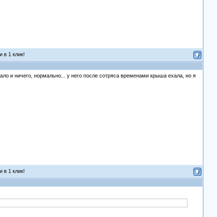
 в 1 клик!
ало и ничего, нормально... у него после сотряса временами крыша ехала, но я
 в 1 клик!