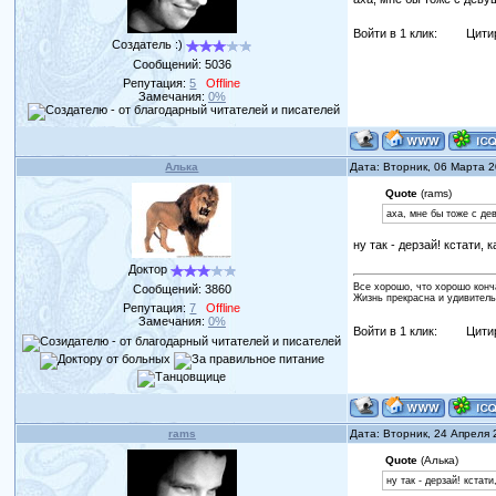
Войти в 1 клик:
Цити
Создатель :)
Сообщений:
5036
Репутация:
5
Offline
Замечания:
0%
Алька
Дата: Вторник, 06 Марта 
Quote
(rams)
аха, мне бы тоже с де
ну так - дерзай! кстати, 
Доктор
Все хорошо, что хорошо конч
Сообщений:
3860
Жизнь прекрасна и удивитель
Репутация:
7
Offline
Замечания:
0%
Войти в 1 клик:
Цити
rams
Дата: Вторник, 24 Апреля
Quote
(Алька)
ну так - дерзай! кстат