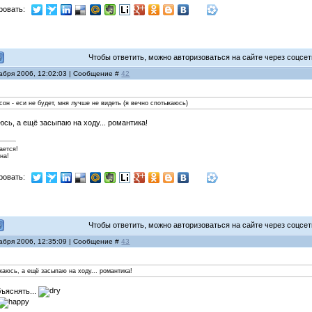
ровать:
Чтобы ответить, можно авторизоваться на сайте через соцсети
кабря 2006, 12:02:03 | Сообщение #
42
он - еси не будет, мня лучше не видеть (я вечно спотыкаюсь)
юсь, а ещё засыпаю на ходу... романтика!
ается!
на!
ровать:
Чтобы ответить, можно авторизоваться на сайте через соцсети
кабря 2006, 12:35:09 | Сообщение #
43
ыкаюсь, а ещё засыпаю на ходу... романтика!
бъяснять...