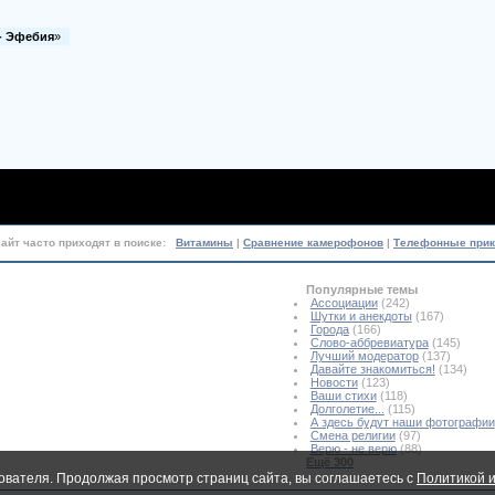
 - Эфебия
»
сайт часто приходят в поиске:
Витамины
|
Сравнение камерофонов
|
Телефонные при
Популярные темы
Ассоциации
(242)
Шутки и анекдоты
(167)
Города
(166)
Слово-аббревиатура
(145)
Лучший модератор
(137)
Давайте знакомиться!
(134)
Новости
(123)
Ваши стихи
(118)
Долголетие...
(115)
А здесь будут наши фотографии
Смена религии
(97)
Верю - не верю
(88)
Ещё 300
ователя. Продолжая просмотр страниц сайта, вы соглашаетесь с
Политикой и