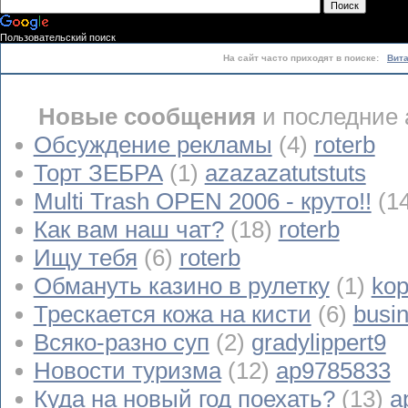
Пользовательский поиск
На сайт часто приходят в поиске:
Вит
Новые сообщения
и последние 
Обсуждение рекламы
(4)
roterb
Торт ЗЕБРА
(1)
azazazatutstuts
Multi Trash OPEN 2006 - круто!!
(1
Как вам наш чат?
(18)
roterb
Ищу тебя
(6)
roterb
Обмануть казино в рулетку
(1)
kop
Трескается кожа на кисти
(6)
busi
Всяко-разно суп
(2)
gradylippert9
Новости туризма
(12)
ap9785833
Куда на новый год поехать?
(13)
a