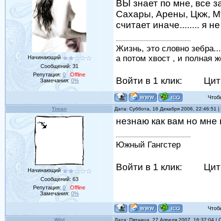
ВЫ знает по мне, все зав
Сахары, Арены, Цкж, Мур
считает иначе........ я не
Жизнь, это словно зебра...
а потом хвост , и полная жо
Начинающий
Сообщений:
31
Репутация:
0
Offline
Войти в 1 клик:
Цит
Замечания:
0%
Чтобы 
Timan
Дата: Суббота, 16 Декабря 2006, 22:46:51
незнаю как вам но мне
Южный Гангстер
Войти в 1 клик:
Цит
Начинающий
Сообщений:
63
Репутация:
0
Offline
Замечания:
0%
Чтобы 
Wild
Дата: Пятница, 27 Апреля 2007, 16:37:04 