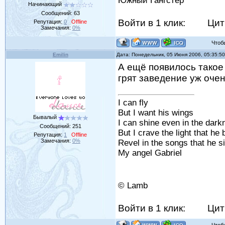
Южный Гангстер
Начинающий
Сообщений:
63
Войти в 1 клик:
Цит
Репутация:
0
Offline
Замечания:
0%
Чтобы 
Emilin
Дата: Понедельник, 05 Июня 2006, 05:35:5
А ещё появилось такое
грят заведение уж оч
I can fly
But I want his wings
Бывалый
I can shine even in the dark
Сообщений:
251
But I crave the light that he 
Репутация:
1
Offline
Замечания:
0%
Revel in the songs that he s
My angel Gabriel
© Lamb
Войти в 1 клик:
Цит