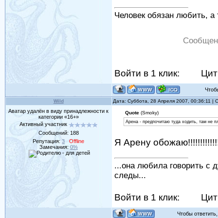
Человек обязан любить, а 
Сообщен
Войти в 1 клик:
Цит
Чтобы 
Wild
Дата: Суббота, 28 Апреля 2007, 00:36:11 |
Аватар удалён в виду принадлежности к
Quote
(Smoky)
категории «16+»
Арена - предпочитаю туда ходить, там не пл
Активный участник
Сообщений:
188
Я Арену обожаю!!!!!!!!!!
Репутация:
3
Offline
Замечания:
0%
...она любила говорить с 
следы...
Войти в 1 клик:
Цит
Чтобы ответить, 