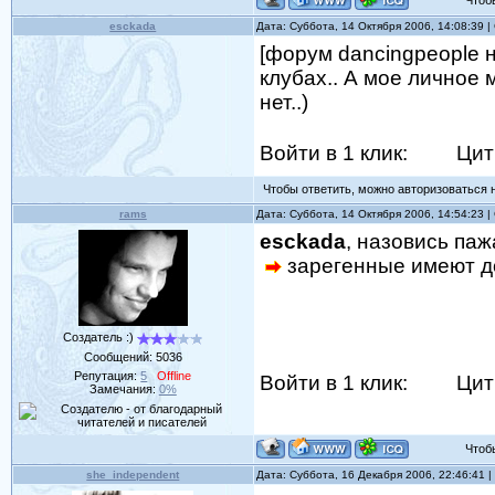
Чтобы 
esckada
Дата: Суббота, 14 Октября 2006, 14:08:39 
[форум dancingpeople 
клубах.. А мое личное 
нет..)
Войти в 1 клик:
Цит
Чтобы ответить, можно авторизоваться на
rams
Дата: Суббота, 14 Октября 2006, 14:54:23 
esckada
, назовись паж
зарегенные имеют до
Создатель :)
Сообщений:
5036
Репутация:
5
Offline
Войти в 1 клик:
Цит
Замечания:
0%
Чтобы 
she_independent
Дата: Суббота, 16 Декабря 2006, 22:46:41