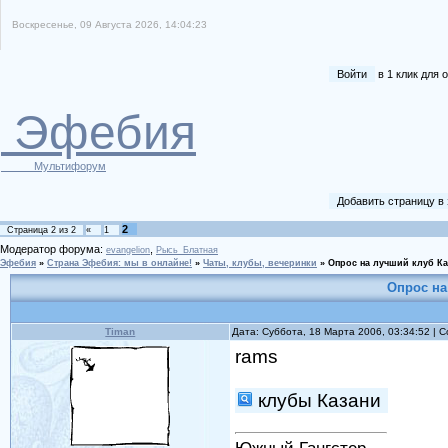
Воскресенье, 09 Августа 2026, 14:04:23
Войти
в 1 клик для
Эфебия
Мультифорум
Добавить страницу в
2
Страница
2
из
2
«
1
Модератор форума:
,
evangelion
Рысь_Блатная
Эфебия
»
Страна Эфебия: мы в онлайне!
»
Чаты, клубы, вечеринки
»
Опрос на лучший клуб Ка
Опрос на
Timan
Дата: Суббота, 18 Марта 2006, 03:34:52 |
rams
клубы Казани