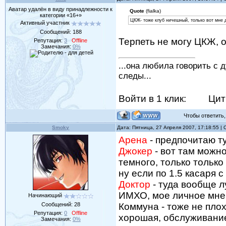
Аватар удалён в виду принадлежности к
Quote
(fialka)
категории «16+»
ЦКЖ- тоже клуб ничешный, только вот мне д
Активный участник
Сообщений:
188
Терпеть не могу ЦКЖ, о
Репутация:
3
Offline
Замечания:
0%
...она любила говорить с 
следы...
Войти в 1 клик:
Цит
Чтобы ответить, 
Smoky
Дата: Пятница, 27 Апреля 2007, 17:18:55 
Арена
- предпочитаю туд
Джокер
- вот там можно
темного, только только
ну если по 1.5 касаря с
Доктор
- туда вообще лу
ИМХО, мое личное мнени
Начинающий
Сообщений:
28
Коммуна - тоже не плох
Репутация:
0
Offline
хорошая, обслуживание
Замечания:
0%