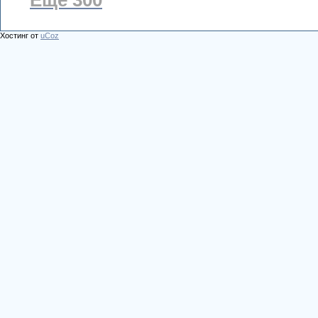
Ещё 300
Хостинг от
uCoz