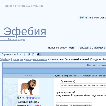
Четверг, 06 Августа 2026, 07:34:26
Войти
в 1 клик для
Эфебия
Мультифорум
Поиск по слову:
сыр
Добавить страницу в
4
Страница
4
из
4
«
1
2
3
Эфебия
»
Кулинария
»
Методики и советы
»
Кто что съел бы в данный момент?
(Голод - не тётк
Кто что съ
Алька
Дата: Воскресенье, 17 Декабря 2006, 10:2
Quote
(rams)
не читая предположу, что это как-то зависит
лучше прочитай
хочу ананас!!!! прямо сейчас! а дома ест
Доктор
Сообщений:
3860
Все хорошо, что хорошо кончается!
Репутация:
7
Offline