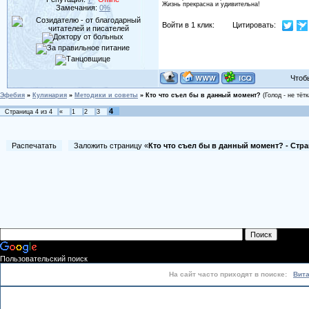
Жизнь прекрасна и удивительна!
Замечания:
0%
Войти в 1 клик:
Цитировать:
Чтобы 
Эфебия
»
Кулинария
»
Методики и советы
»
Кто что съел бы в данный момент?
(Голод - не тётк
4
Страница
4
из
4
«
1
2
3
Распечатать
Заложить страницу «
Кто что съел бы в данный момент? - Стра
Пользовательский поиск
На сайт часто приходят в поиске:
Вит