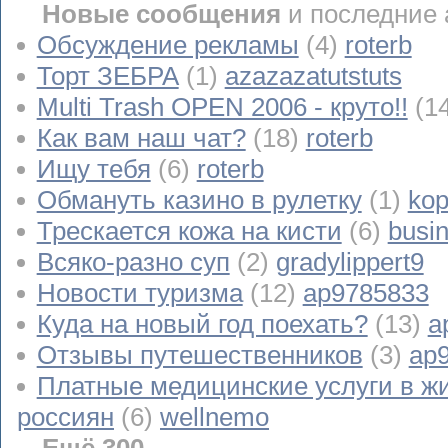
Новые сообщения
и последние 
Обсуждение рекламы
(4)
roterb
Торт ЗЕБРА
(1)
azazazatutstuts
Multi Trash OPEN 2006 - круто!!
(1
Как вам наш чат?
(18)
roterb
Ищу тебя
(6)
roterb
Обмануть казино в рулетку
(1)
kop
Трескается кожа на кисти
(6)
busi
Всяко-разно суп
(2)
gradylippert9
Новости туризма
(12)
ap9785833
Куда на новый год поехать?
(13)
a
Отзывы путешественников
(3)
ap
Платные медицинские услуги в ж
россиян
(6)
wellnemo