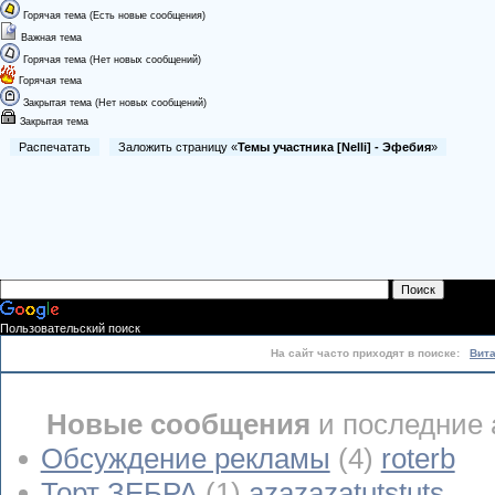
Горячая тема (Есть новые сообщения)
Важная тема
Горячая тема (Нет новых сообщений)
Горячая тема
Закрытая тема (Нет новых сообщений)
Закрытая тема
Распечатать
Заложить страницу «
Темы участника [Nelli] - Эфебия
»
Пользовательский поиск
На сайт часто приходят в поиске:
Вит
Новые сообщения
и последние 
Обсуждение рекламы
(4)
roterb
Торт ЗЕБРА
(1)
azazazatutstuts