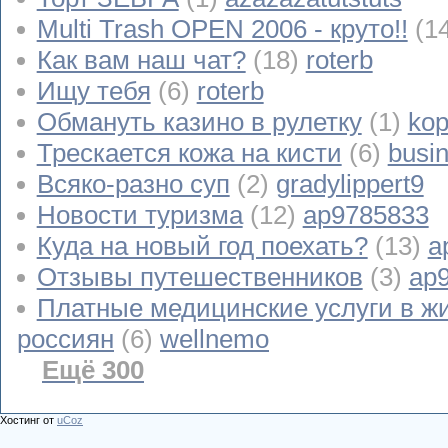
Multi Trash OPEN 2006 - круто!!
(1
Как вам наш чат?
(18)
roterb
Ищу тебя
(6)
roterb
Обмануть казино в рулетку
(1)
kop
Трескается кожа на кисти
(6)
busi
Всяко-разно суп
(2)
gradylippert9
Новости туризма
(12)
ap9785833
Куда на новый год поехать?
(13)
a
Отзывы путешественников
(3)
ap
Платные медицинские услуги в ж
россиян
(6)
wellnemo
Ещё 300
Хостинг от
uCoz