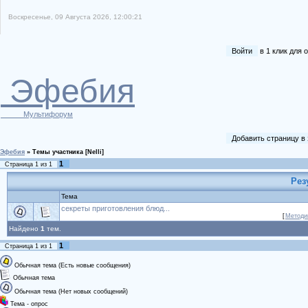
Воскресенье, 09 Августа 2026, 12:00:21
Войти
в 1 клик для
Эфебия
Мультифорум
Добавить страницу в
Эфебия
»
Темы участника [Nelli]
1
Страница
1
из
1
Рез
Тема
секреты приготовления блюд...
[
Методи
Найдено
1
тем.
1
Страница
1
из
1
Обычная тема (Есть новые сообщения)
Обычная тема
Обычная тема (Нет новых сообщений)
Тема - опрос